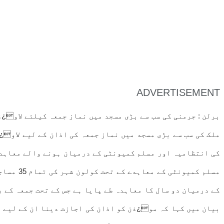
ADVERTISEMENT
برلن : جرمنی کی سب سے بڑی مسجد میں نماز جمعہ کیلئے لاو¿
ملک کی سب سے بڑی مسجد میں نماز جمعہ کی اذان کے لیے لاو¿
کی انتظامیہ اور مسلم کمیونٹی کے درمیان ہونے والے معاہدے
مسلم کم
کے درمیان دو سال کا معاہدہ طے پایا ہے جس کے تحت جمعہ کے 
بیان میں کہا کہ مو¿ذن کو اذان کی اجازت دینا ان کے لیے اح