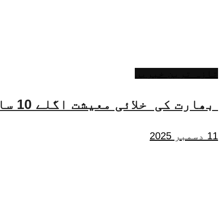
تازہ ترین خبریں
بھارت کی خلائی معیشت اگلے 10 سالوں میں 45 بلین ڈالر تک بڑھنے کی توقع ہے۔ جتیندر سنگھ
11 دسمبر 2025