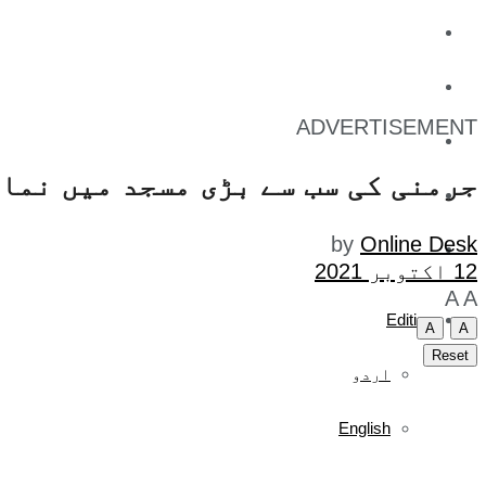
کاروبار
کھیل
ADVERTISEMENT
تفریح
جرمنی کی سب سے بڑی مسجد میں نماز
صحت
by
Online Desk
آج کا اخبار
12 اکتوبر 2021
A
A
Edition
A
A
Reset
اردو
English