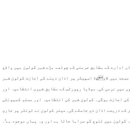
اں ادارے کے مطابق جرمنی کے چوتھے بڑے شہر کولون میں واقع
 مسجد میں لاو¿ڈ اسپیکر پر اذان دینے کی اجازت کولون شہر
وں میں نرمی کی۔میڈیا رپورٹس کے مطابق شہری انتظامیہ اور
لاو¿ڈ اسپیکر کے استعمال کی اجازت ہوگی۔ کولون شہر کی انتظامیہ اور مسلم کمیونٹی
ر کے ذریعے اذان دی جاسکے گی۔میئر کولون نے ٹوئٹر پر جاری
ہ کولون میں تنوع کو سراہا جاتا ہے اور وہ یہاں موجود ہے‘۔