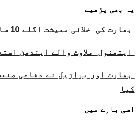
یہ بھی
پڑھیے
بھارت کی خلائی معیشت اگلے 10 سالوں میں 45 بلین ڈالر تک بڑھنے کی توقع ہے۔ جتیندر سنگھ
ایتھنول ملاوٹ والے ایندھن استع
بھارت اور برازیل نے دفاعی صنعت 
کیا
اسی
بارے میں