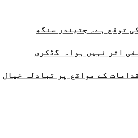
فی اثر نہیں ہوا۔ گڈکری
قدامات کے مواقع پر تبادلہ خیال