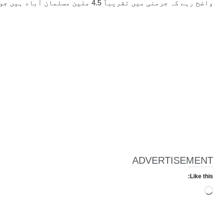
واضح رہے کہ جرمنی میں تقریباً 4.5 ملین مسلمان آباد ہیں جو ملک کی سب سے بڑی مذہبی اقلیت ہیں۔
ADVERTISEMENT
Like this:
Loading…