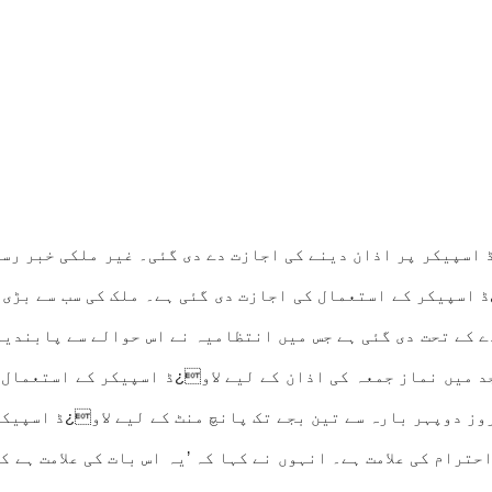
ڈ اسپیکر پر اذان دینے کی اجازت دے دی گئی۔ غیر ملکی خبر رس
ڈ اسپیکر کے استعمال کی اجازت دی گئی ہے۔ ملک کی سب سے بڑی
 کے تحت دی گئی ہے جس میں انتظامیہ نے اس حوالے سے پابندی
یونٹی کے معاہدے کے تحت کولون شہر کی تمام 35 مساجد میں نماز جمعہ کی اذان کے لیے 
روز دوپہر بارہ سے تین بجے تک پانچ منٹ کے لیے لاو¿ڈ اسپیک
ترام کی علامت ہے۔ انہوں نے کہا کہ ’یہ اس بات کی علامت ہے ک