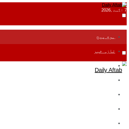
7 اگست ,2026
ہوم پیج
تازہ خبر
جموں و کشمیر
قومی
بین اقوامی
تعلیم
ادارتی