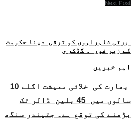
Next Post
برقی شاہراہوں کو ترقی دینا حکومت
کے زیر غور ۔ گڈکر ی
اہم خبریں
بھارت کی خلائی معیشت اگلے 10
سالوں میں 45 بلین ڈالر تک
بڑھنے کی توقع ہے۔ جتیندر سنگھ