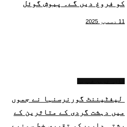
کو فروغ دیں گے۔ پیوش گوئل
11 دسمبر 2025
تازہ ترین خبریں
لیفٹیننٹ گورنرسنہا نے جموں
میں دہشت گردی کے متاثرین کے
رشتہ داروںکو تقرری خط سونپے