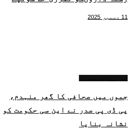
11 دسمبر 2025
تازہ ترین خبریں
جموں میں صحافی کا گھر منہدم،
پی ڈی پی صدر نے این سی حکومت کو
نشانہ بنایا