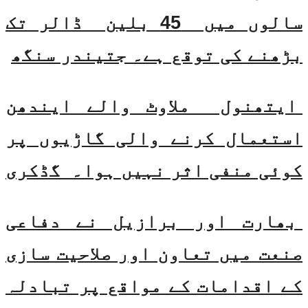
سالوں میں 45 بلین ڈالر تک
بڑھنے کی توقع ہے۔ جتیندر سنگھ
ایتھنول ملاوٹ والے ایندھن
استعمال کرنے والی گاڑیوں پر
کوئی منفی اثر نہیں ہوا۔ گڈکری
بھارت اور برازیل نے دفاعی
صنعت میں تعاون اور صلاحیت سازی
کے اقدامات کے مواقع پر تبادلہ