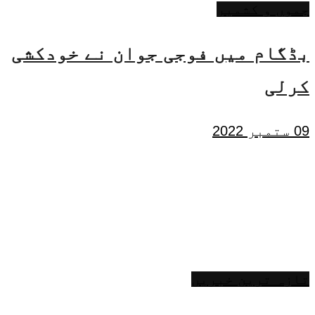
جموں و کشمیر
بڈگام میں فوجی جوان نے خودکشی
کرلی
09 ستمبر 2022
تازہ ترین خبریں