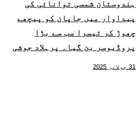
ہندوستان شمسی توانائی کی
پیداوار میں جاپان کو پیچھے
چھوڑ کر تیسرا سب سے بڑا
پروڈیوسر بن گیا۔ پرہلاد جوشی
31 جولائی 2025