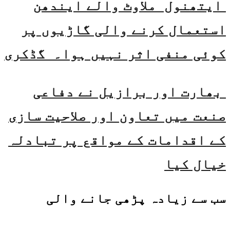
ایتھنول ملاوٹ والے ایندھن
استعمال کرنے والی گاڑیوں پر
کوئی منفی اثر نہیں ہوا۔ گڈکری
بھارت اور برازیل نے دفاعی
صنعت میں تعاون اور صلاحیت سازی
کے اقدامات کے مواقع پر تبادلہ
خیال کیا
سب سے زیادہ پڑھی جانے والی