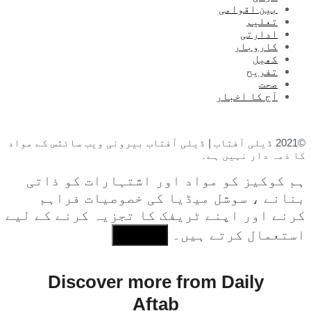
بین اقوامی
تعلیم
ادارتی
کاروبار
کھیل
تفریح
صحت
آج کا اخبار
©2021 ڈیلی آفتاب | ڈیلی آفتاب بیرونی ویب سائٹس کے مواد
کا ذمہ دار نہیں ہے۔
ہم کوکیز کو مواد اور اشتہارات کو ذاتی
بنانے ، سوشل میڈیا کی خصوصیات فراہم
کرنے اور اپنے ٹریفک کا تجزیہ کرنے کے لیے
استعمال کرتے ہیں۔
I Agree
Discover more from Daily
Aftab