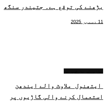
بڑھنے کی توقع ہے۔ جتیندر سنگھ
11 دسمبر 2025
تازہ ترین خبریں
ایتھنول ملاوٹ والے ایندھن
استعمال کرنے والی گاڑیوں پر