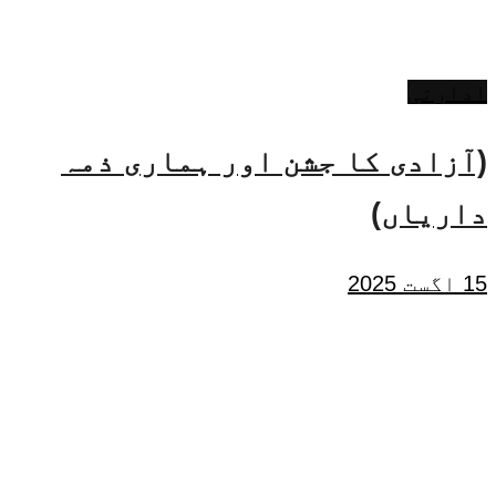
ادارتی
(آزادی کا جشن اور ہماری ذمہ
داریاں)
15 اگست 2025