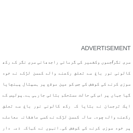
ADVERTISEMENT
سری نگر/جموں وکشمیر کی گرمائی راجدھانی سری نگر کے رکھ
کالونی نور باغ سے تعلق رکھنے والے کمسن لڑکے نے خود
سوزی کرنے کی کوشش کی جس کو عین موقع پر ہسپتال پہنچایا
گیا جہاں پر اس کی حالت مستحکم بتائی جارہی ہے۔پولیس کے
ایک ترجمان نے بتایا کہ رکھ کالونی نور باغ سے تعلق
رکھنے والے چودہ سالہ کمسن لڑکے نے کسی عاشقانہ معاملے
پر خود سوزی کرنے کی کوشش کی۔انہوں نے کہاکہ ذمہ دار