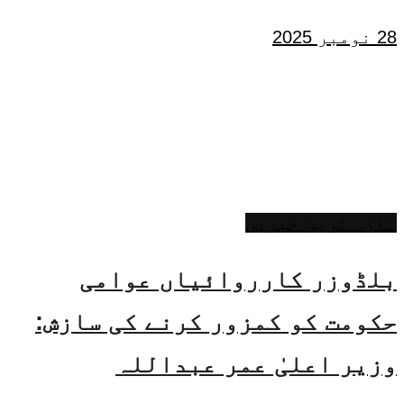
28 نومبر 2025
تازہ ترین خبریں
بلڈوزر کارروائیاں عوامی
حکومت کو کمزور کرنے کی سازش:
وزیر اعلیٰ عمر عبداللہ