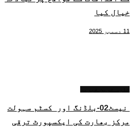
خیال کیا
11 دسمبر 2025
تازہ ترین خبریں
نیسٹ02-بلڈنگ اور کسٹم سہولت
مرکز بھارت کی ایکسپورٹ ترقی