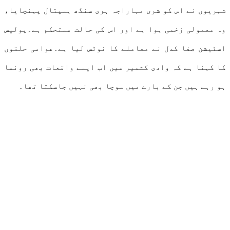
شہریوں نے اس کو شری مہاراجہ ہری سنگھ ہسپتال پہنچایا،
وہ معمولی زخمی ہوا ہے اور اس کی حالت مستحکم ہے۔پولیس
اسٹیشن صفا کدل نے معاملے کا نوٹس لیا ہے۔عوامی حلقوں
کا کہنا ہے کہ وادی کشمیر میں اب ایسے واقعات بھی رونما
ہو رہے ہیں جن کے بارے میں سوچا بھی نہیں جاسکتا تھا۔