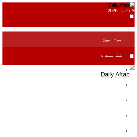
9 اگست ,2026
ہوم پیج
تازہ خبر
جموں و کشمیر
قومی
بین اقوامی
تعلیم
ادارتی