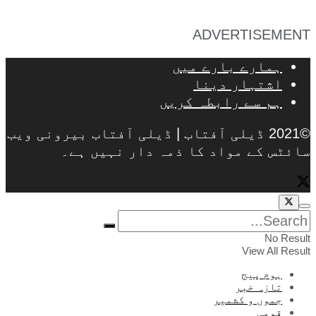
ADVERTISEMENT
ہمارے بارے میں
اشتہار دینا
ہم سے رابطہ کریں
©2021 ڈیلی آفتاب | ڈیلی آفتاب بیرونی ویب
سائٹس کے مواد کا ذمہ دار نہیں ہے۔
No Result
View All Result
ہوم پیج
تازہ خبر
جموں و کشمیر
قومی