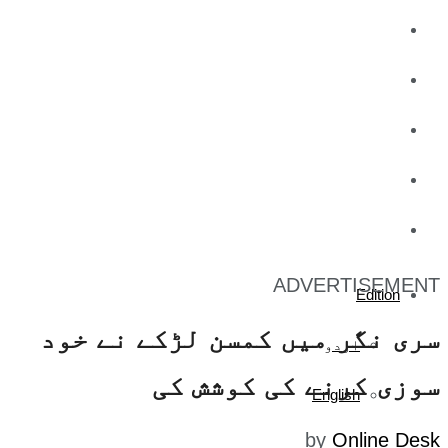
کاروبار
کھیل
تفریح
صحت
آج کا اخبار
ADVERTISEMENT
Edition
سری نگر میں کمسن لڑکے نے خود
اردو
سوزی کرنے کی کوشش کی
English
by
Online Desk