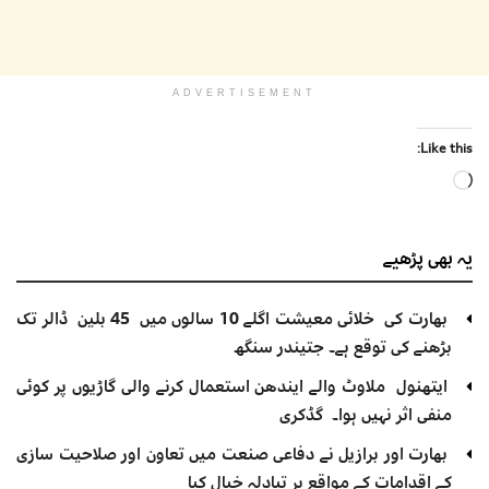
ADVERTISEMENT
Like this:
Loading…
یہ بھی
پڑھیے
بھارت کی خلائی معیشت اگلے 10 سالوں میں 45 بلین ڈالر تک
بڑھنے کی توقع ہے۔ جتیندر سنگھ
ایتھنول ملاوٹ والے ایندھن استعمال کرنے والی گاڑیوں پر کوئی
منفی اثر نہیں ہوا۔ گڈکری
بھارت اور برازیل نے دفاعی صنعت میں تعاون اور صلاحیت سازی
کے اقدامات کے مواقع پر تبادلہ خیال کیا