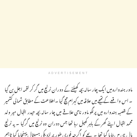
ADVERTISEMENT
ماور ہندوارہ میں ایک چار سالہ بچہ کھیلنے کے دوران ٹرنچ میں گر کر لقمہ اجل بن گیا
۔ اس واقعے کے نتیجے میں علاقہ میں کہرام مچ گیا ۔اطلاعت کے مطابق شمالی کشمیر
کے قصبہ ہندوارہ میں پرنگو ماور نامی علاقے میں چار سالہ بچہ حیدر اقبال میر ولد
محمد اقبال اپنے گھر کے باہر کھیل رہا تھا جس دوران وہ ٹرنچ میں گرگیا ۔ یہ ٹرنچ
ہال ہی میں بنایا گیا تھا ۔ بچے کو اگرچہ فوری طور پر نزدیکی ہسپتال پہنچایا گیا تاہم