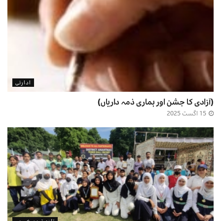
ادارتی
(آزادی کا جشن اور ہماری ذمہ داریاں)
15 اگست 2025