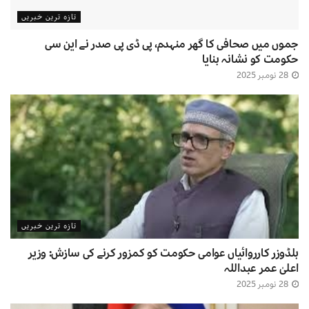
تازہ ترین خبریں
جموں میں صحافی کا گھر منہدم، پی ڈی پی صدر نے این سی
حکومت کو نشانہ بنایا
28 نومبر 2025
تازہ ترین خبریں
بلڈوزر کارروائیاں عوامی حکومت کو کمزور کرنے کی سازش: وزیر
اعلیٰ عمر عبداللہ
28 نومبر 2025