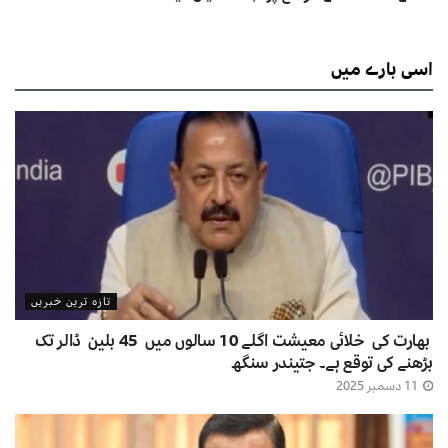
اسی
بارے میں
تازہ ترین خبریں
بھارت کی خلائی معیشت اگلے 10 سالوں میں 45 بلین ڈالر تک
بڑھنے کی توقع ہے۔ جتیندر سنگھ
11 دسمبر 2025