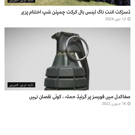
تازہ ترین خبریں
ڈسڑکٹ اننت ناگ ٹینس بال کرکٹ چمپئن شپ اختتام پزیر
12 جون 2024
تازہ ترین خبریں
صفاکدل میں فورسز پر گرنیڈ حملہ ، کوئی نقصان نہیں
16 جنوری 2022