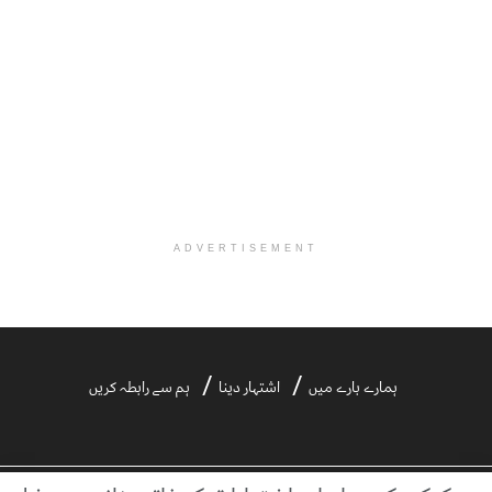
ADVERTISEMENT
ہمارے بارے میں
اشتہار دینا
ہم سے رابطہ کریں