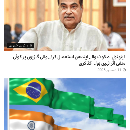
تازہ ترین خبریں
ایتھنول ملاوٹ والے ایندھن استعمال کرنے والی گاڑیوں پر کوئی
منفی اثر نہیں ہوا۔ گڈکری
11 دسمبر 2025