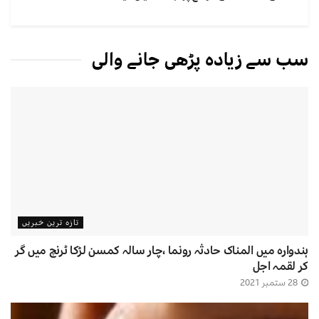
سب سے زیادہ پڑھی جانے والی
تازہ ترین خبریں
ہندوارہ میں المناک حادثہ رونما ،چار سالہ کمسن لڑکا ٹرنچ میں گر
کر لقمہ اجل
28 ستمبر 2021