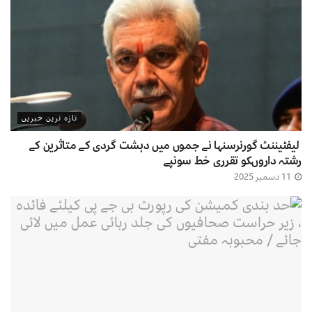
تازہ ترین خبریں
لیفٹیننٹ گورنرسنہا نے جموں میں دہشت گردی کے متاثرین کے
رشتہ داروںکو تقرری خط سونپے
11 دسمبر 2025