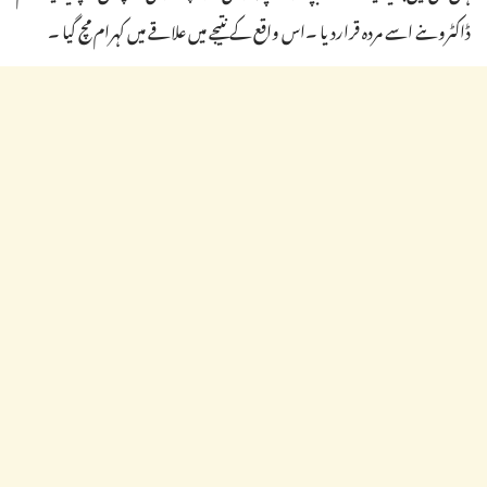
ڈاکٹروںنے اسے مردہ قراردیا ۔اس واقع کے نتیجے میں علاقے میں کہرام مچ گیا ۔