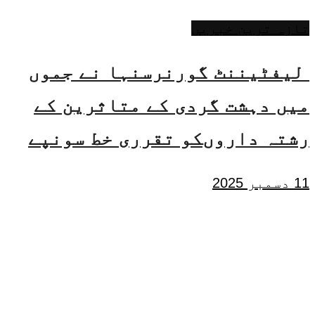
تازہ ترین خبریں
لیفٹیننٹ گورنرسنہا نے جموں
میں دہشت گردی کے متاثرین کے
رشتہ داروںکو تقرری خط سونپے
11 دسمبر 2025