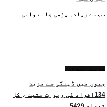
سب سے زیادہ پڑھی جانے والی
تازہ ترین خبریں
جموں میں ڈینگی سے مزید
134افراد کی رپورٹ مثبت ، کل
تعداد 5429