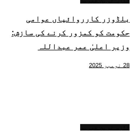
تازہ ترین خبریں
بلڈوزر کارروائیاں عوامی
حکومت کو کمزور کرنے کی سازش:
وزیر اعلیٰ عمر عبداللہ
28 نومبر 2025
تازہ ترین خبریں