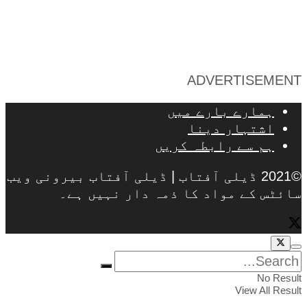
ADVERTISEMENT
ہمارے بارے میں
اشتہار دینا
ہم سے رابطہ کریں
©2021 ڈیلی آفتاب | ڈیلی آفتاب بیرونی ویب
سائٹس کے مواد کا ذمہ دار نہیں ہے۔
No Result
View All Result