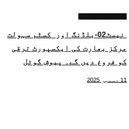
تازہ ترین خبریں
نیسٹ02-بلڈنگ اور کسٹم سہولت
مرکز بھارت کی ایکسپورٹ ترقی
کو فروغ دیں گے۔ پیوش گوئل
11 دسمبر 2025