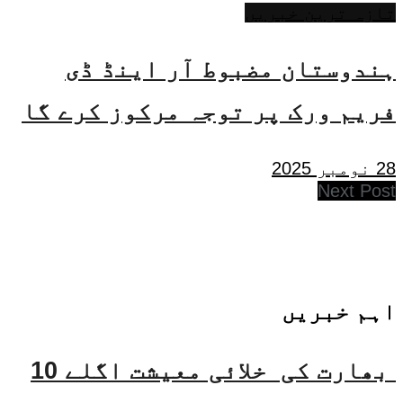
تازہ ترین خبریں
ہندوستان مضبوط آر اینڈ ڈی
فریم ورک پر توجہ مرکوز کرے گا
28 نومبر 2025
Next Post
اہم خبریں
بھارت کی خلائی معیشت اگلے 10