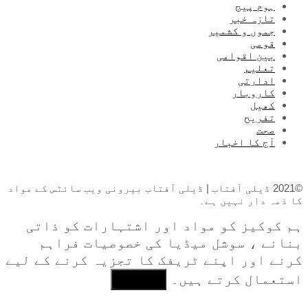
ہوم پیج
تازہ خبر
جموں و کشمیر
قومی
بین اقوامی
تعلیم
ادارتی
کاروبار
کھیل
تفریح
صحت
آج کا اخبار
©2021 ڈیلی آفتاب | ڈیلی آفتاب بیرونی ویب سائٹس کے مواد
کا ذمہ دار نہیں ہے۔
ہم کوکیز کو مواد اور اشتہارات کو ذاتی
بنانے ، سوشل میڈیا کی خصوصیات فراہم
کرنے اور اپنے ٹریفک کا تجزیہ کرنے کے لیے
استعمال کرتے ہیں۔
I Agree