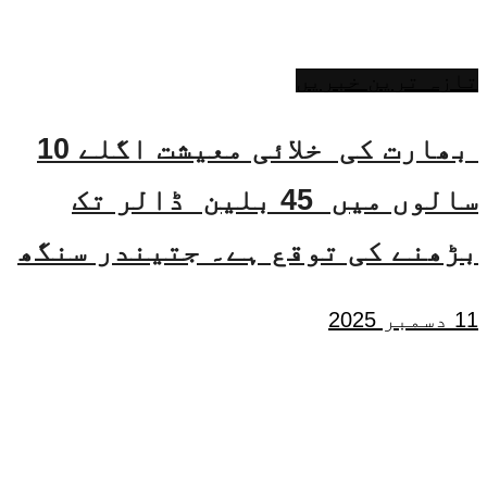
تازہ ترین خبریں
بھارت کی خلائی معیشت اگلے 10
سالوں میں 45 بلین ڈالر تک
بڑھنے کی توقع ہے۔ جتیندر سنگھ
11 دسمبر 2025