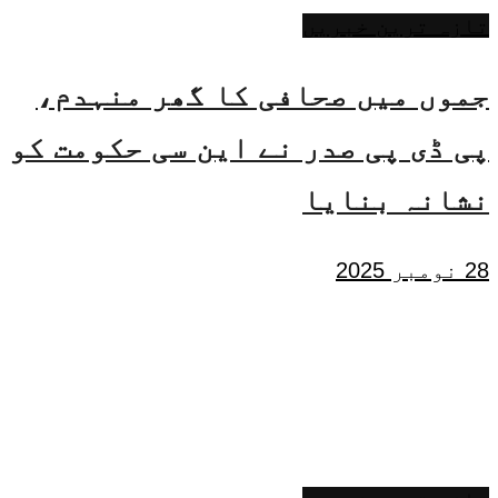
تازہ ترین خبریں
جموں میں صحافی کا گھر منہدم،
پی ڈی پی صدر نے این سی حکومت کو
نشانہ بنایا
28 نومبر 2025