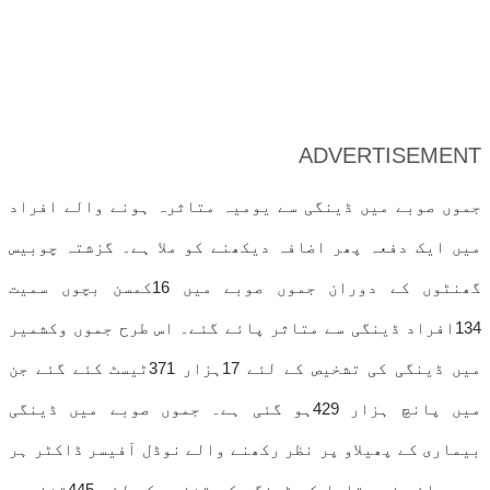
ADVERTISEMENT
جموں صوبے میں ڈینگی سے یومیہ متاثرہ ہونے والے افراد
میں ایک دفعہ پھر اضافہ دیکھنے کو ملا ہے۔ گزشتہ چوبیس
گھنٹوں کے دوران جموں صوبے میں 16کمسن بچوں سمیت
134افراد ڈینگی سے متاثر پائے گئے۔ اس طرح جموں وکشمیر
میں ڈینگی کی تشخیص کے لئے 17ہزار 371ٹیسٹ کئے گئے جن
میں پانچ ہزار 429ہو گئی ہے۔ جموں صوبے میں ڈینگی
بیماری کے پھیلاو پر نظر رکھنے والے نوڈل آفیسر ڈاکٹر ہر
جیت رائے نے بتایا کہ ڈینگی کی تشخیص کے لئے 445تشخیصی