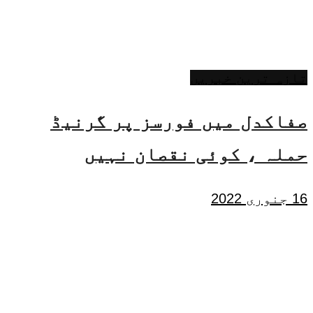
تازہ ترین خبریں
صفاکدل میں فورسز پر گرنیڈ
حملہ ، کوئی نقصان نہیں
16 جنوری 2022