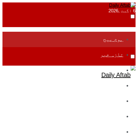
6 اگست ,2026
ہوم پیج
تازہ خبر
جموں و کشمیر
قومی
بین اقوامی
تعلیم
ادارتی