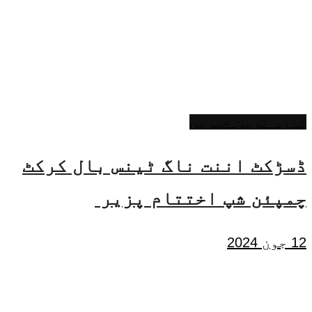
تازہ ترین خبریں
ڈسڑکٹ اننت ناگ ٹینس بال کرکٹ
چمپئن شپ اختتام پزیر
12 جون 2024