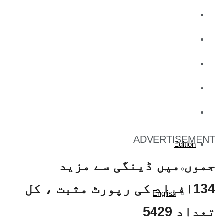
کاروبار
کھیل
تفریح
صحت
آج کا اخبار
ADVERTISEMENT
Edition
جموں میں ڈینگی سے مزید
اردو
134افراد کی رپورٹ مثبت ، کل
English
تعداد 5429