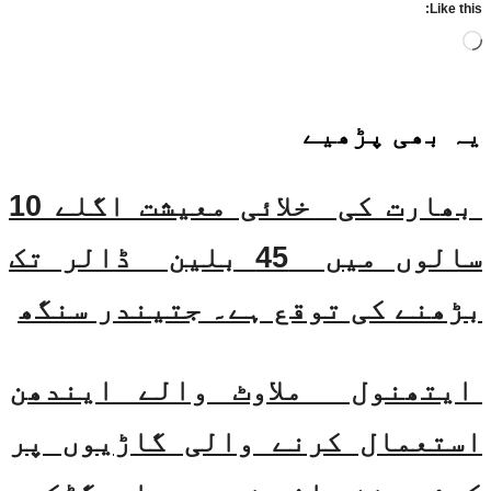
Like this:
Loading…
یہ بھی
پڑھیے
بھارت کی خلائی معیشت اگلے 10
سالوں میں 45 بلین ڈالر تک
بڑھنے کی توقع ہے۔ جتیندر سنگھ
ایتھنول ملاوٹ والے ایندھن
استعمال کرنے والی گاڑیوں پر