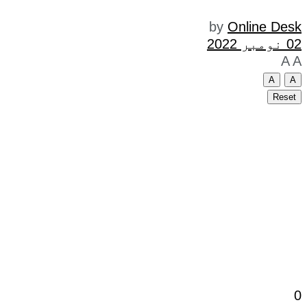
by
Online Desk
02 نومبر 2022
A
A
A
A
Reset
0