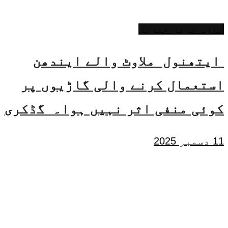
تازہ ترین خبریں
ایتھنول ملاوٹ والے ایندھن
استعمال کرنے والی گاڑیوں پر
کوئی منفی اثر نہیں ہوا۔ گڈکری
11 دسمبر 2025