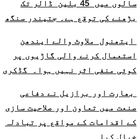
سالوں میں 45 بلین ڈالر تک
بڑھنے کی توقع ہے۔ جتیندر سنگھ
ایتھنول ملاوٹ والے ایندھن
استعمال کرنے والی گاڑیوں پر
کوئی منفی اثر نہیں ہوا۔ گڈکری
بھارت اور برازیل نے دفاعی
صنعت میں تعاون اور صلاحیت سازی
کے اقدامات کے مواقع پر تبادلہ
خیال کیا