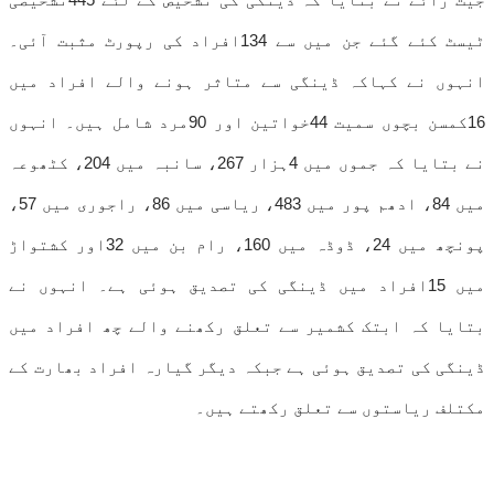
ٹیسٹ کئے گئے جن میں سے 134افراد کی رپورٹ مثبت آئی۔
انہوں نے کہاکہ ڈینگی سے متاثر ہونے والے افراد میں
16کمسن بچوں سمیت 44خواتین اور 90مرد شامل ہیں۔ انہوں
نے بتایا کہ جموں میں 4ہزار 267، سانبہ میں 204، کٹھوعہ
میں 84، ادھم پور میں 483، ریاسی میں 86، راجوری میں 57،
پونچھ میں 24، ڈوڈہ میں 160، رام بن میں 32اور کشتواڑ
میں 15افراد میں ڈینگی کی تصدیق ہوئی ہے۔ انہوں نے
بتایا کہ ابتک کشمیر سے تعلق رکھنے والے چھ افراد میں
ڈینگی کی تصدیق ہوئی ہے جبکہ دیگر گیارہ افراد بھارت کے
مکتلف ریاستوں سے تعلق رکھتے ہیں۔