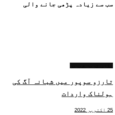
سب سے زیادہ پڑھی جانے والی
تازہ ترین خبریں
تارزو سوپور میں شبانہ آگ کی
ہولناک واردات
25 اکتوبر 2022