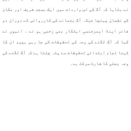
نے بتایا کہ آگ کی اس واردات میں ایک مسجد شریف اور مکان
کو نقصان پہنچا جبکہ آگ بجھانے کی کارروائی کے دوران دو
فائر اینڈ ایمرجنسی اہلکار بھی زخمی ہو ئے ۔ انہوں نے
کہا کہ آگ لگنے کی وجہ کی تحقیقات کی جا رہی ہیں، ان کا
کہنا تھا، ابتدائی تحقیقات سے پتہ چلتا ہے کہ آگ لگنے کی
وجہ بجلی کا شارٹ سرکٹ ہے۔