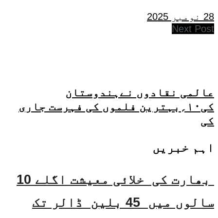
28 نومبر 2025
Next Post
عالمی نقادوں نےہندوستان
کی۱۰؍بہترین فلموں کی فہرست جاری
کی
اہم خبریں
بھارت کی خلائی معیشت اگلے 10
سالوں میں 45 بلین ڈالر تک