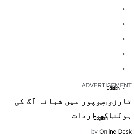
کاروبار
کھیل
تفریح
صحت
آج کا اخبار
ADVERTISEMENT
Edition
تارزو سوپور میں شبانہ آگ کی
اردو
ہولناک واردات
English
by
Online Desk