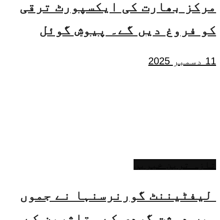
مرکز بھارت کی ایکسپورٹ ترقی
کو فروغ دیں گے۔ پیوش گوئل
11 دسمبر 2025
تازہ ترین خبریں
لیفٹیننٹ گورنرسنہا نے جموں
میں دہشت گردی کے متاثرین کے