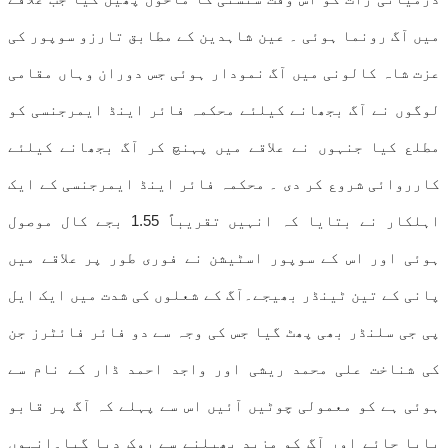
میں آگ رونما ہوئی ۔ عین شاہدین کے مطابق تارزو سوپور کی
عزت شاہ کالونی میں آگ نمودار ہوئی جس دوران وہاں مقامی
لوگوں نے آگ بجھانے کیلئے محکمہ فائر اینڈ ایمرجنسی کو
مطلع کیا جنہوں نے علاقے میں پہنچ کر آگ بجھانے کیلئے
کارروائی شروع کر دی ۔ محکمہ فائر اینڈ ایمرجنسی کے ایک
اہلکار نے بتایا کہ انہیں تقریباً 1.55 بجے کال موصول
ہوئی اور اس کے سوپور اسٹیشن نے فوری طور پر علاقے میں
پانی کے تین ٹینڈر بھیجے۔آگ کے شعلوں کی شدت میں ایک ایل
پی جی سلنڈر بھی پھٹ گیا جس کی وجہ سے دو فائر فائٹرز جن
کی شناخت علی محمد ریشی اور واجد احمد ڈار کے نام سے
ہوئی ہے کو معمولی چوٹیں آئیں اس سے پہلے کہ آگ پر قابو
پایا جائے اور آگ کو مزید پھیلنے سے روک دیا گیا۔انہوں