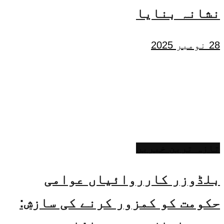
نشانہ بنایا
28 نومبر 2025
تازہ ترین خبریں
بلڈوزر کارروائیاں عوامی
حکومت کو کمزور کرنے کی سازش: