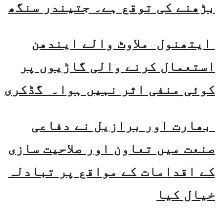
بڑھنے کی توقع ہے۔ جتیندر سنگھ
ایتھنول ملاوٹ والے ایندھن
استعمال کرنے والی گاڑیوں پر
کوئی منفی اثر نہیں ہوا۔ گڈکری
بھارت اور برازیل نے دفاعی
صنعت میں تعاون اور صلاحیت سازی
کے اقدامات کے مواقع پر تبادلہ
خیال کیا