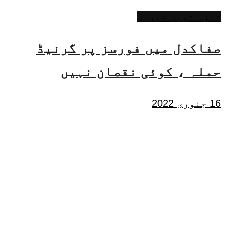
تازہ ترین خبریں
صفاکدل میں فورسز پر گرنیڈ
حملہ ، کوئی نقصان نہیں
16 جنوری 2022