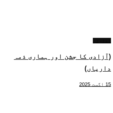
ادارتی
(آزادی کا جشن اور ہماری ذمہ
داریاں)
15 اگست 2025