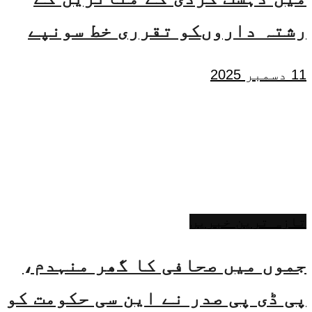
رشتہ داروںکو تقرری خط سونپے
11 دسمبر 2025
تازہ ترین خبریں
جموں میں صحافی کا گھر منہدم،
پی ڈی پی صدر نے این سی حکومت کو