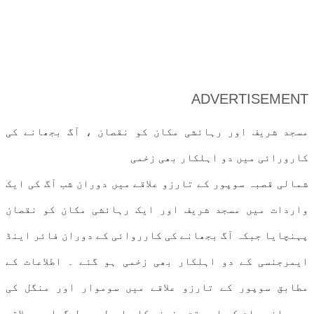
ADVERTISEMENT
مسجد شریف اور رہائشی مکان کو نقصان ، آگ بجھانے کی
کارورائی میں دو اہلکار بھی زخمی
شمالی قصبہ سوپور کے تارزو علاقے میں دوران شب آگ کی ایک
واردات میں مسجد شریف اور ایک رہائشی مکان کو نقصان
پہنچایا جبکہ آگ بجھانے کی کارروائی کے دوران فائر اینڈ
ایمرجنسی کے دو اہلکار بھی زخمی ہو گئے ۔ اطلاعات کے
مطابق سوپور کے تارزو علاقے میں سوموار اور منگل کی
درمیانی رات کو اس وقت سنسنی کا ماحول پھیل گیا جب علاقے