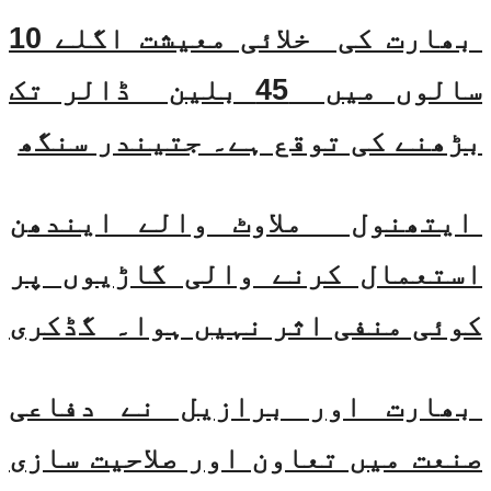
بھارت کی خلائی معیشت اگلے 10
سالوں میں 45 بلین ڈالر تک
بڑھنے کی توقع ہے۔ جتیندر سنگھ
ایتھنول ملاوٹ والے ایندھن
استعمال کرنے والی گاڑیوں پر
کوئی منفی اثر نہیں ہوا۔ گڈکری
بھارت اور برازیل نے دفاعی
صنعت میں تعاون اور صلاحیت سازی