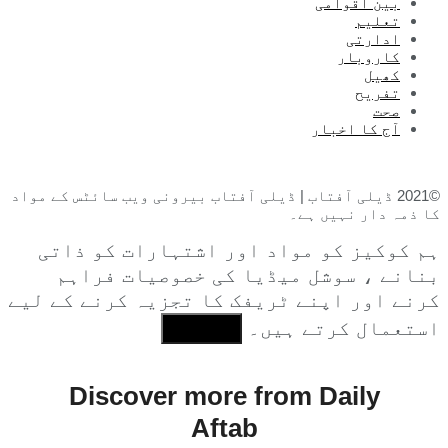
بین اقوامی
تعلیم
ادارتی
کاروبار
کھیل
تفریح
صحت
آج کا اخبار
©2021 ڈیلی آفتاب | ڈیلی آفتاب بیرونی ویب سائٹس کے مواد
کا ذمہ دار نہیں ہے۔
ہم کوکیز کو مواد اور اشتہارات کو ذاتی
بنانے ، سوشل میڈیا کی خصوصیات فراہم
کرنے اور اپنے ٹریفک کا تجزیہ کرنے کے لیے
استعمال کرتے ہیں۔
I Agree
Discover more from Daily
Aftab