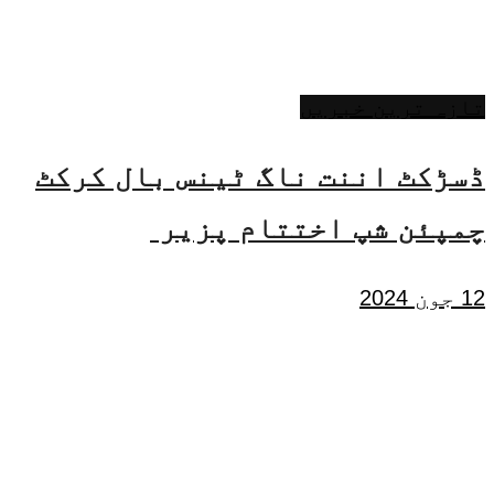
تازہ ترین خبریں
ڈسڑکٹ اننت ناگ ٹینس بال کرکٹ
چمپئن شپ اختتام پزیر
12 جون 2024