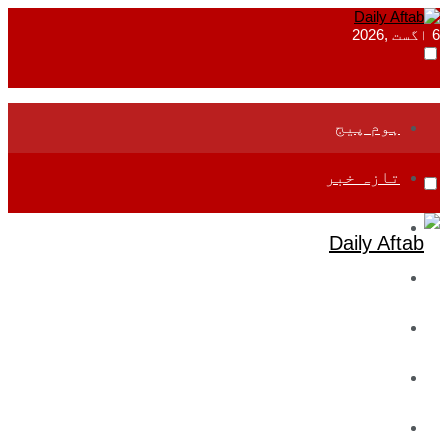
6 اگست ,2026
ہوم پیج
تازہ خبر
جموں و کشمیر
قومی
بین اقوامی
تعلیم
ادارتی