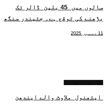
سالوں میں 45 بلین ڈالر تک
بڑھنے کی توقع ہے۔ جتیندر سنگھ
11 دسمبر 2025
تازہ ترین خبریں
ایتھنول ملاوٹ والے ایندھن