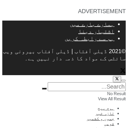
ADVERTISEMENT
ہمارے بارے میں
اشتہار دینا
ہم سے رابطہ کریں
©2021 ڈیلی آفتاب | ڈیلی آفتاب بیرونی ویب
سائٹس کے مواد کا ذمہ دار نہیں ہے۔
No Result
View All Result
ہوم پیج
تازہ خبر
جموں و کشمیر
قومی