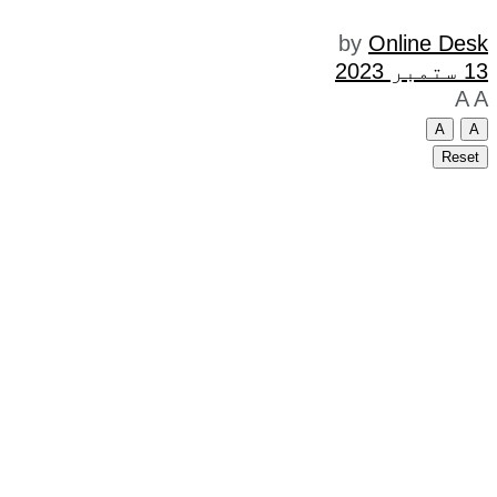
by
Online Desk
13 ستمبر 2023
A
A
A
A
Reset