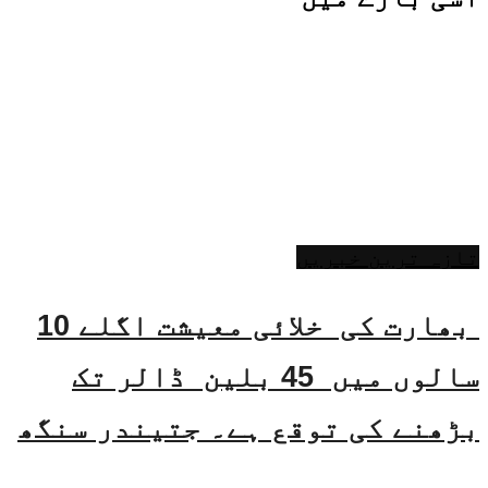
تازہ ترین خبریں
بھارت کی خلائی معیشت اگلے 10
سالوں میں 45 بلین ڈالر تک
بڑھنے کی توقع ہے۔ جتیندر سنگھ