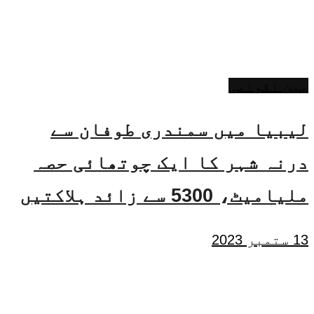
بین اقوامی
لیبیا میں سمندری طوفان سے
درنہ شہر کا ایک چوتھائی حصہ
ملیامیٹ، 5300 سے زائد ہلاکتیں
13 ستمبر 2023