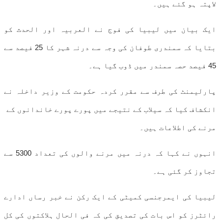
لاپتہ ہو گئے ہیں۔
ایک بیان میں لیبیا کی فوج نے العربیہ اور الحدث کو
بتایا کہ سمندری طوفان کی وجہ سے درنہ شہر کا 25 فیصد سے
45 فیصد حصہ سمندر میں ڈوب گیا ہے۔
پارلیمنٹ کی طرف سے مقرر کردہ حکومت کے وزیر داخلہ نے
انکشاف کیا کہ سیلاب کے نتیجے میں پورے پورے خاندانوں کے
مرنے کی اطلاعات ہیں۔
انہوں نے کہا کہ درنہ میں مرنے والوں کی تعداد 5300 سے
تجاوز کر گئی ہے۔
لیبیا کی ایمرجنسی کمیٹی کے ایک رکن نے خبر رساں ادارے
رائٹرز کو اس بات کی تصدیق کی کہ فی الحال ہلاکتوں کی کل