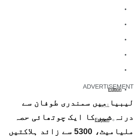
کاروبار
کھیل
تفریح
صحت
آج کا اخبار
ADVERTISEMENT
Edition
لیبیا میں سمندری طوفان سے
اردو
درنہ شہر کا ایک چوتھائی حصہ
English
ملیامیٹ، 5300 سے زائد ہلاکتیں