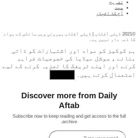
تفریح
صحت
آج کا اخبار
©2021 ڈیلی آفتاب | ڈیلی آفتاب بیرونی ویب سائٹس کے مواد
کا ذمہ دار نہیں ہے۔
ہم کوکیز کو مواد اور اشتہارات کو ذاتی
بنانے ، سوشل میڈیا کی خصوصیات فراہم
کرنے اور اپنے ٹریفک کا تجزیہ کرنے کے لیے
استعمال کرتے ہیں۔
I Agree
Discover more from Daily
Aftab
Subscribe now to keep reading and get access to the full
archive.
Type