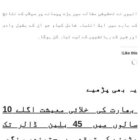
انہوں نے تحقیقی مقالے میں بڑے پیمانے پر سیلاب کے نتائج
کے بارے میں ایک انتباہ شامل کیا، جو ان کے بقول وادی
اور شہر کے رہائشیوں کے لیے تباہ کن ہوگا۔
Like this:
Loading…
یہ بھی
پڑھیے
بھارت کی خلائی معیشت اگلے 10
سالوں میں 45 بلین ڈالر تک
بڑھنے کی توقع ہے۔ جتیندر سنگھ