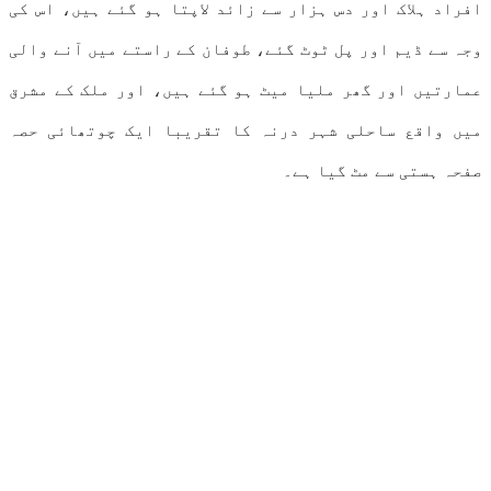
افراد ہلاک اور دس ہزار سے زائد لاپتا ہو گئے ہیں، اس کی
وجہ سے ڈیم اور پل ٹوٹ گئے، طوفان کے راستے میں آنے والی
عمارتیں اور گھر ملیا میٹ ہو گئے ہیں، اور ملک کے مشرق
میں واقع ساحلی شہر درنہ کا تقریبا ایک چوتھائی حصہ
صفحہ ہستی سے مٹ گیا ہے۔