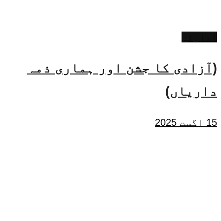
ادارتی
(آزادی کا جشن اور ہماری ذمہ
داریاں)
15 اگست 2025