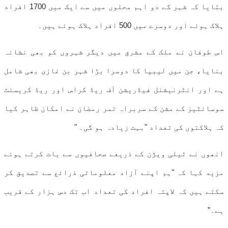
بتایا کہ شہر کے دو اہم محلوں میں سے ایک میں 1700 افراد
ہلاک ہوئے اور دوسرے میں 500 افراد ہلاک ہوئے ہیں۔
اس طوفان نے ملک کے مشرق میں دیگر شہروں کو بھی نشانہ
بنایا، جن میں لیبیا کا دوسرا بڑا شہر بن غازی بھی شامل
ہے اور انٹرنیشنل فیڈریشن آف ریڈ کراس اور ریڈ کریسنٹ
سوسائٹیز کے مشن کے سربراہ تمر رمضان نے امکان ظاہر کیا
کہ ہلاکتوں کی تعداد "بہت زیادہ ہو گی۔ "
انھوں نے ٹیلی ویژن کے ذریعے صحافیوں سے بات کرتے ہوئے
مزید کہا کہ "ہم اپنے آزاد معلوماتی ذرائع سے تصدیق کر
سکتے ہیں کہ لاپتہ افراد کی تعداد اب تک دس ہزار کے قریب
ہے۔”