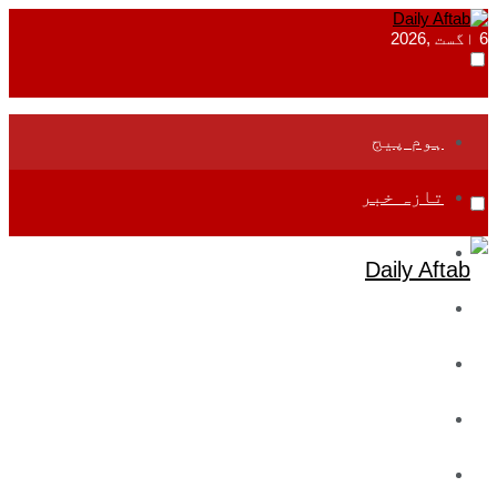
6 اگست ,2026
ہوم پیج
تازہ خبر
جموں و کشمیر
قومی
بین اقوامی
تعلیم
ادارتی