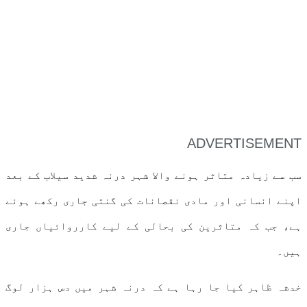
ADVERTISEMENT
سب سے زیادہ متاثر ہونے والا شہر درنہ شدید سیلاب کے بعد
اپنے انسانی اور مادی نقصانات کی گنتی جاری رکھے ہوئے
ہے، جب کہ متاثرین کی بحالی کے لیے کارروائیاں جاری
ہیں۔
خدشہ ظاہر کیا جا رہا ہے کہ درنہ شہر میں دس ہزار لوگ