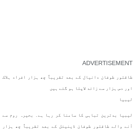
ADVERTISEMENT
طاقتور طوفان دانیال کے بعد تقریباً چھ ہزار افراد ہلاک
اور دس ہزار سے زائد لاپتا ہو گئے ہیں
ليبيا
لیبیا بدترین تباہی کا سامنا کر رہا ہے۔ بحیرہ روم سے
آنے والے طاقتور طوفان ڈینیئل کے بعد تقریباً چھ ہزار