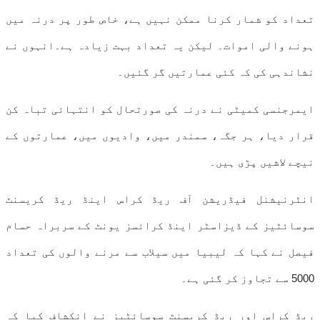
تعداد کو شمار کرنا ممکن نہیں ہے، خاص طور پر درنہ میں
ہونے والی اموات۔ لیکن یہ تعداد بہت زیادہ ہے۔انہوں نے
نشاندہی کی کہ کئی عمارتیں گر گئیں۔
ایمرجنسی کمیٹی نے درنہ کی صورتحال کو انتہائی تباہ کن
قرار دیا، ہر جگہ، سمندر میں، وادیوں میں، عمارتوں کے
نیچے لاشیں پڑی ہیں۔
انٹرنیشنل فیڈریشن آف ریڈ کراس اینڈ ریڈ کریسنٹ
سوسائٹیز کے ڈیزاسٹر اینڈ کرائسز یونٹ کے سربراہ حسام
فیصل نے کہا کہ لیبیا میں سیلاب سے مرنے والوں کی تعداد
5000 سے تجاوز کر گئی ہے۔
ریڈ کراس اور ریڈ کریسنٹ سوسائٹیز نے انکشاف کیا کہ