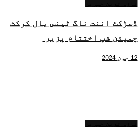
تازہ ترین خبریں
ڈسڑکٹ اننت ناگ ٹینس بال کرکٹ
چمپئن شپ اختتام پزیر
12 جون 2024
تازہ ترین خبریں