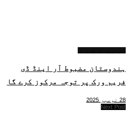
تازہ ترین خبریں
ہندوستان مضبوط آر اینڈ ڈی
فریم ورک پر توجہ مرکوز کرے گا
28 نومبر 2025
Next Post