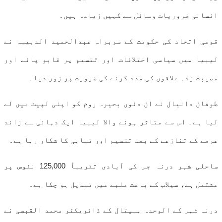
انسانی ضروریات وسائل سے کہیں زیادہ ہیں۔
قومی اتحاد کی حکومت کے سربراہ عبدالحمید الدبیبہ نے
لیبیا میں سیاسی اختلافات اور تقسیم پر قابو پانے اور
مصیبت زدہ علاقوں کی مدد کرنے کی ضرورت پر زور دیا۔
طوفان دانیال نے ان دنوں بحیرہ روم کو اپنی لپیٹ میں لے
لیا ہے۔ اس سے متاثر ہونے والا لیبیا ایک دہائی سے زائد
عرصے کے تنازعے کے بعد تقسیم اور تباہی کا شکار رہا ہے۔
ساحلی شہر درنہ جس کی آبادی تقریباً 125,000 نفوس پر
مشتمل ہے، سیلاب کے باعث ملبے میں تبدیل ہو چکا ہے۔
درنہ شہر کے الوحدہ ہسپتال کے ڈائریکٹر محمد القبسی نے