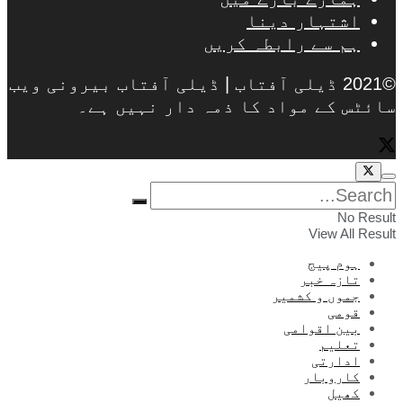
اشتہار دینا
ہم سے رابطہ کریں
©2021 ڈیلی آفتاب | ڈیلی آفتاب بیرونی ویب
سائٹس کے مواد کا ذمہ دار نہیں ہے۔
No Result
View All Result
ہوم پیج
تازہ خبر
جموں و کشمیر
قومی
بین اقوامی
تعلیم
ادارتی
کاروبار
کھیل