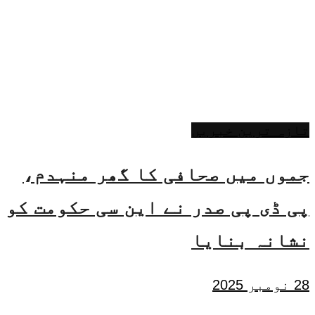
تازہ ترین خبریں
جموں میں صحافی کا گھر منہدم،
پی ڈی پی صدر نے این سی حکومت کو
نشانہ بنایا
28 نومبر 2025