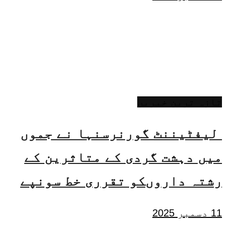
تازہ ترین خبریں
لیفٹیننٹ گورنرسنہا نے جموں
میں دہشت گردی کے متاثرین کے
رشتہ داروںکو تقرری خط سونپے
11 دسمبر 2025