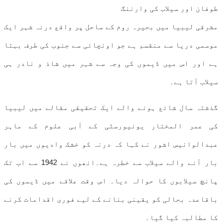
طوفان اور سیلاب کی وارننگ
مشرقی لیبیا میں بحیرہ روم کے ساحل پر واقع درنہ شہر ایک
موسمی دریا سے منقسم ہے جو اونچائی سے جنوب کی طرف بہتا
ہے اور اس میں ڈیموں کی وجہ سے شہر میں شاذ و نادر ہی
سیلاب آتا ہے۔
گذشتہ سال شائع ہونے والے ایک تحقیقی مقالے میں لیبیا
کی عمر المختار یونیورسٹی کے آبی علوم کے ماہر
عبدالوانیس اشور نے کہا کہ درنہ کو خشک وادیوں میں بار
بار آنے والے سیلاب سے خطرہ ہے۔انھوں نے 1942 سے اب تک
پانچ سیلابوں کا حوالہ دیا۔ اس وقت علاقے میں ڈیموں کی
باقاعدہ بحالی کو یقینی بنانے کے لیے فوری اقدامات کرنے
کا مطالبہ کیا گیا۔