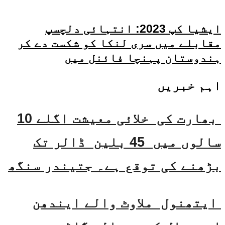
ایشیا کپ 2023: انتہائی دلچسپ
مقابلے میں سری لنکا کو شکست دے کر
ہندوستان پہنچا فائنل میں
اہم خبریں
بھارت کی خلائی معیشت اگلے 10
سالوں میں 45 بلین ڈالر تک
بڑھنے کی توقع ہے۔ جتیندر سنگھ
ایتھنول ملاوٹ والے ایندھن