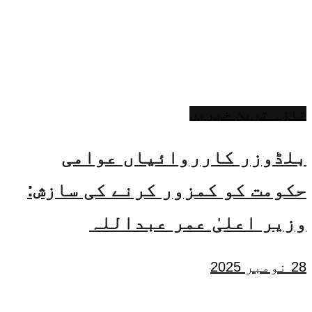
تازہ ترین خبریں
بلڈوزر کارروائیاں عوامی
حکومت کو کمزور کرنے کی سازش:
وزیر اعلیٰ عمر عبداللہ
28 نومبر 2025