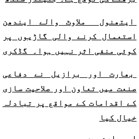
ایتھنول ملاوٹ والے ایندھن
استعمال کرنے والی گاڑیوں پر
کوئی منفی اثر نہیں ہوا۔ گڈکری
بھارت اور برازیل نے دفاعی
صنعت میں تعاون اور صلاحیت سازی
کے اقدامات کے مواقع پر تبادلہ
خیال کیا
اسی
بارے میں