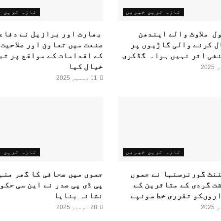
تازہ ترین خبریں
تازہ ترین 
 ملاوٹ والے ایندھن
بھارت اور برازیل نے دفاع
 کرنے والی گاڑیوں پر
صنعت میں تعاون اور صلاحیت 
فی اثر نہیں ہوا۔ گڈکری
کے اقدامات کے مواقع پر تب
خیال کیا
11 دسمبر 2025
تازہ ترین خبریں
تازہ ترین 
نٹ گورنرسنہا نے جموں
جموں میں صحافی کا گھر منہ
ت گردی کے متاثرین کے
پی ڈی پی صدر نے این سی حکو
روںکو تقرری خط سونپے
نشانہ بنایا
28 نومبر 2025