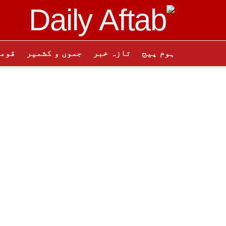
ہوم پیج
تازہ خبر
جموں و کشمیر
قوم