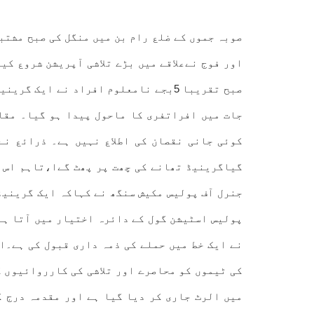
صوبہ جموں کے ضلع رام بن میں منگل کی صبح مشتب
اور فوج نےعلاقے میں بڑے تلاشی آپریشن شروع کی
صبح تقریبا 5بجے نامعلوم افراد نے ای
جات میں افراتفری کا ماحول پیدا ہو گیا۔ مقام
کوئی جانی نقصان کی اطلاع نہیں ہے۔ ذرائع نے
گیاگرینیڈ تھانے کی چھت پر پھٹ گےا،تاہم اس 
جنرل آف پولیس مکیش سنگھ نے کہاکہ ایک گرینیڈ
پولیس اسٹیشن گول کے دائرہ اختیار میں آتا ہے۔
نے ایک خط میں حملے کی ذمہ داری قبول کی ہے۔ا
کی ٹیموں کو محاصرے اور تلاشی کی کارروائیوں ک