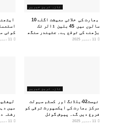
تازہ ترین خبریں
بھارت کی خلائی معیشت اگلے 10
ایتھنول
سالوں میں 45 بلین ڈالر تک
استعمال
بڑھنے کی توقع ہے۔ جتیندر سنگھ
کوئی من
11 دسمبر 2025
11 دسمبر 2025
تازہ ترین خبریں
نیسٹ02-بلڈنگ اور کسٹم سہولت
لیفٹین
مرکز بھارت کی ایکسپورٹ ترقی کو
میں دہش
فروغ دیں گے۔ پیوش گوئل
رشتہ دا
11 دسمبر 2025
11 دسمبر 2025