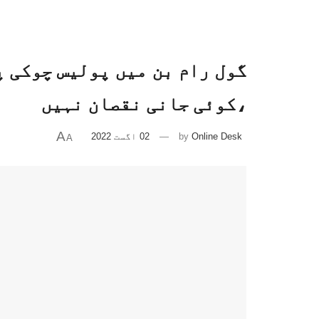
گول رام بن میں پولیس چوکی 
،کوئی جانی نقصان نہیں
A
Online Desk
by
02 اگست 2022
A