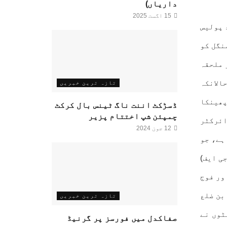
داریاں)
15 اگست 2025
 پولیس
نگل کو
ر ملحقہ
الانکہ
تازہ ترین خبریں
پھینکا
ڈسڑکٹ اننت ناگ ٹینس بال کرکٹ
چمپئن شپ اختتام پزیر
ائرکٹر
12 جون 2024
ہے، جو
ی ایف)
ور فوج
بن ضلع
تازہ ترین خبریں
2 میں نامعلوم ملی ٹنٹوں نے
صفاکدل میں فورسز پر گرنیڈ