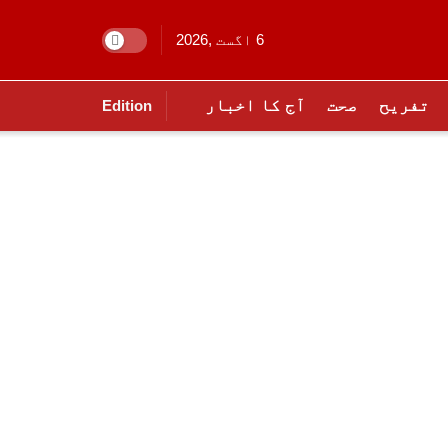
6 اگست ,2026
تفریح
صحت
آج کا اخبار
Edition