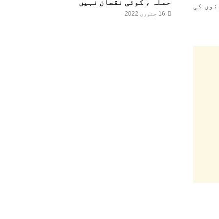
حملہ ، کوئی نقصان نہیں
ا جس میں انچارج پولیس چوکی سلیکشن گریڈ نثار احمد سمت10 جوانوں کی
16 جنوری 2022