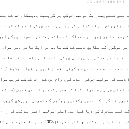
ADVERTISEMENT
ہ ملی ٹنٹوںنے ایک پولیس چوکی پر گرینیڈ پھینکا، جس کے بعد
ا ۔ ضلع رام بن کے تھانہ گول میں پولیس چوکی اندھ کے قریب م
ک گرینیڈ پھینکا جو زوردار دھماکہ کے ساتھ پھٹ گیا جس سے چوکی او
ی لوگوں کے مطابق دھماکے کے ساتھ ہی ایک فائر بھی ہوا۔ ح
 بتایا کہ دستی بم پولیس چوکی اندھ گول رام بن کی جانب 
کے دھماکے سے سے کسی کو کوئی نقصان نہیں پہنچا۔ایڈیشنل ڈ
 دھماکہ پولیس چوکی اندھ گول رام بن کے احاطے کے قریب ہوا 
اے ڈی جی پی جموںنے کہا کہ جموں کشمیر غزنوی فورس (جے کے ج
نہوں نے کہا کہ جموں وکشمیر پولیس کے خصوصی آپریشن گروپ ا
ے لئے متحرک کر دیا گیا ہے۔اعلیٰ پولیس افسر نے کہاکہ رام 
میں الرٹ جاری کر دیا گیا ہے اور مقدمہ درج کر لیا گیا ہے۔بتایاجاتاہے کہسال003