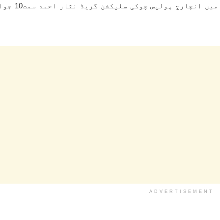
پولیس چوکی اندھ گول میں دھماکہ کیا تھ
ADVERTISEMENT