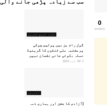
سب سے زیادہ پڑھی جانے والی
0
SHARES
تازہ ترین خبریں
گول رام بن میں پولیس چوکی
پرمشتبہ ملی ٹنٹوں کا گرینیڈ
حملہ ،کوئی جانی نقصان نہیں
02 اگست 2022
ادارتی
(آزادی کا جشن اور ہماری ذمہ