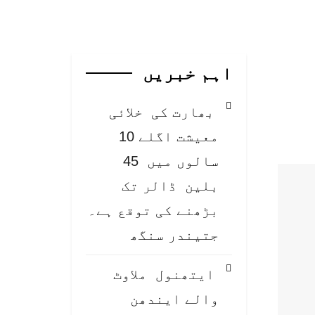
اہم خبریں
بھارت کی خلائی
معیشت اگلے 10
سالوں میں 45
بلین ڈالر تک
بڑھنے کی توقع ہے۔
جتیندر سنگھ
ایتھنول ملاوٹ
والے ایندھن