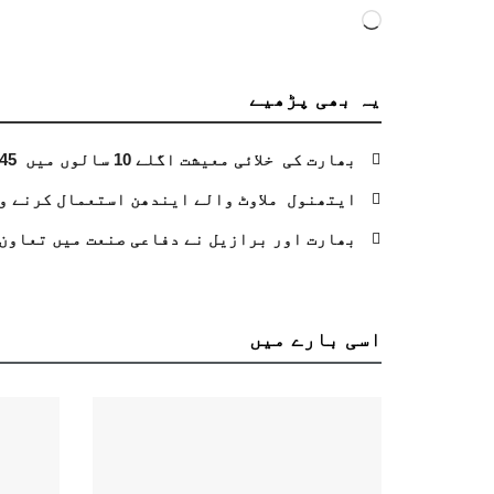
Loading…
یہ بھی
پڑھیے
بھارت کی خلائی معیشت اگلے 10 سالوں میں 45 بلین ڈالر تک بڑھنے کی توقع ہے۔ جتیندر سنگھ
ایتھنول ملاوٹ والے ایندھن استعمال کرنے و
بھارت اور برازیل نے دفاعی صنعت میں تعاون 
اسی
بارے میں