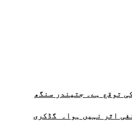
فی اثر نہیں ہوا۔ گڈکری