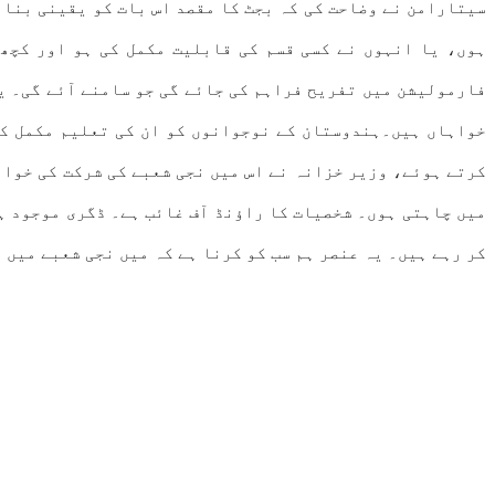
سیتارامن نے وضاحت کی کہ بجٹ کا مقصد اس بات کو یقینی بنان
ہوں، یا انہوں نے کسی قسم کی قابلیت مکمل کی ہو اور کچھ 
فارمولیشن میں تفریح فراہم کی جائے گی جو سامنے آئے گی۔ ی
خواہاں ہیں۔ہندوستان کے نوجوانوں کو ان کی تعلیم مکمل کرن
کرتے ہوئے، وزیر خزانہ نے اس میں نجی شعبے کی شرکت کی خواہ
میں چاہتی ہوں۔ شخصیات کا راؤنڈ آف غائب ہے۔ ڈگری موجود ہے
کر رہے ہیں۔ یہ عنصر ہم سب کو کرنا ہے کہ میں نجی شعبے میں 