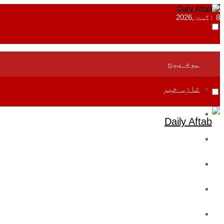
8 اگست ,2026
ہوم پیج
تازہ خبر
جموں و کشمیر
قومی
بین اقوامی
تعلیم
ادارتی