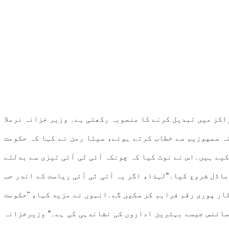
اکز میں تبدیل کرنے کا منصوبہ رکھتی ہے۔ وزیر خزانہ نرملا
ومی دارالحکومت میں انڈین فاؤنڈیشن فار کوالٹی مینجمنٹ (IFQM) کے دوسرے سالانہ سمپوزیم سے خطاب کرتے ہوئے، سیتا رمن نے کہا کہ حکومت
کیے ہیں۔اس نے نوٹ کیا کہ چونکہ آئی ٹی آئی تیزی سے بدلتے
ماڈل شروع کیا۔”لہذا، اگر یہ آئی ٹی آئی ریاست کے اندر حب
ے لیے اپ گریڈ کرنے کے لیے درکار پوری رقم فراہم کر سکیں گے۔انہوں نے مزید کہا، "حکومت
ف سائنس جیسے بہترین اداروں کی نشاندہی کی ہے۔” وزیرخزانہ