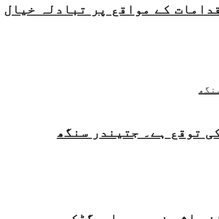
قدامات کے مواقع پر تبادلہ خیال
فی اثر نہیں ہوا۔ گڈکری