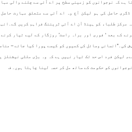
ا ہے کہ نوجوانوں کو زمینی سطح پر اے آئی سے چلنے والی مہا
ڈگری حاصل کی ہو لیکن آج وہ اے آئی سے متعلق مہارت حاصل
ہ مرکز طلباء کو ہینڈ آن اے آئی ٹریننگ فراہم کریں گے۔انہو
ے کے بعد ‘ فوری اور براہ راست’ روزگار کے لیے تیار کرنے 
ش کی۔”انسانی وسائل کی کمیوں کو کیسے پورا کیا جائے – مناس
، لیکن فرد اس حد تک تیار نہیں ہے کہ وہ بڑی ملٹی نیشنلز ی
نوجوانوں کو حکومت کے ساتھ مل کر حصہ لینا چاہتا ہوں۔ ف