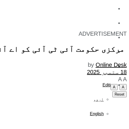
کاروبار
کھیل
ADVERTISEMENT
تفریح
مرکزی حکومت آئی ٹی آئی کو اے آئ
صحت
by
Online Desk
آج کا اخبار
18 ستمبر 2025
A
A
Edition
A
A
Reset
اردو
English