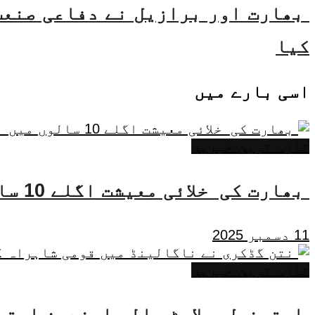
بھارت اور برازیل نے دفاعی صنعت 
کیا
اسی
بارے میں
تازہ ترین خبریں
بھارت کی خلائی معیشت اگلے 10 سالوں میں 45 بلین ڈالر تک بڑھنے کی توقع ہے۔ جتیندر سنگھ
11 دسمبر 2025
تازہ ترین خبریں
ایتھنول ملاوٹ والے ایندھن استع