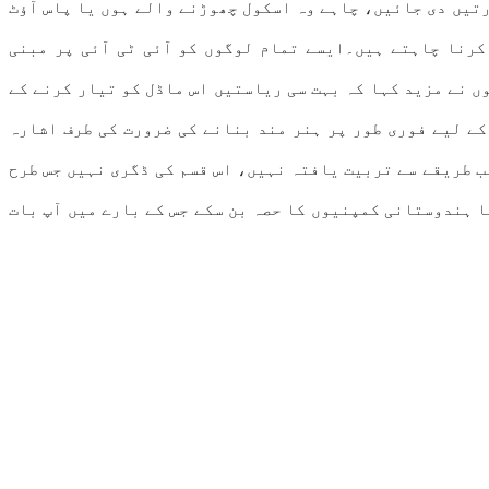
رتیں دی جائیں، چاہے وہ اسکول چھوڑنے والے ہوں یا پاس آؤٹ
 کرنا چاہتے ہیں۔ایسے تمام لوگوں کو آئی ٹی آئی پر مبنی
ں نے مزید کہا کہ بہت سی ریاستیں اس ماڈل کو تیار کرنے کے
کے لیے فوری طور پر ہنر مند بنانے کی ضرورت کی طرف اشارہ
ب طریقے سے تربیت یافتہ نہیں، اس قسم کی ڈگری نہیں جس طرح
ا ہندوستانی کمپنیوں کا حصہ بن سکے جس کے بارے میں آپ بات