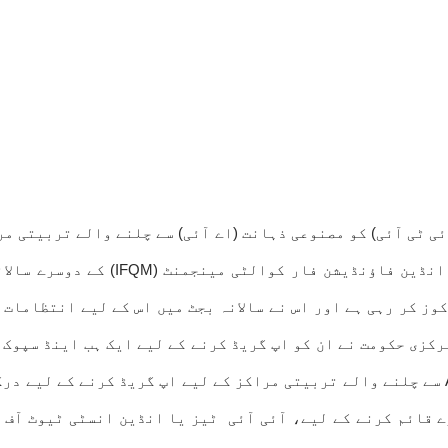
ی ٹی آئی) کو مصنوعی ذہانت (اے آئی) سے چلنے والے تربیتی مر
سیتارامن نے جمعرات کو یہ بات کہی۔ق
وز کر رہی ہے اور اس نے سالانہ بجٹ میں اس کے لیے انتظامات 
کزی حکومت نے ان کو اپ گریڈ کرنے کے لیے ایک ہب اینڈ سپوک 
اور اسپیک ماڈل کو اپناتے ہیں، تو ہم انہیں ان جگہوں کو AI سے چلنے والے تربیتی مراکز ک
ادارے قائم کرنے کے لیے، آئی آئی ٹیز یا انڈین انسٹی ٹیوٹ آ