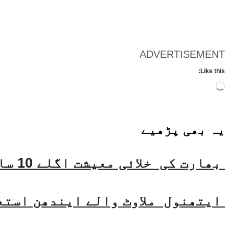
ADVERTISEMENT
Like this:
Loading…
یہ بھی
پڑھیے
بھارت کی خلائی معیشت اگلے 10 سالوں میں 45 بلین ڈالر تک بڑھنے کی توقع ہے۔ جتیندر سنگھ
ایتھنول ملاوٹ والے ایندھن استع