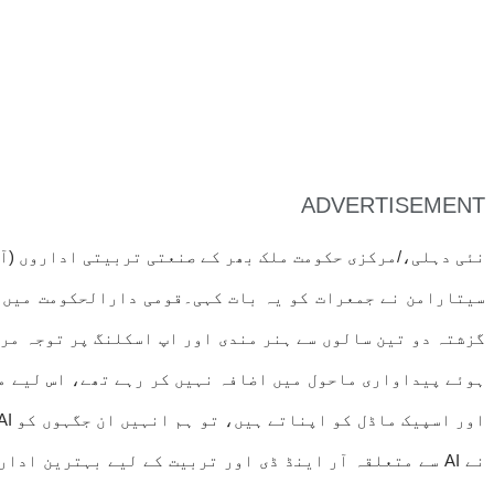
ADVERTISEMENT
نئی دہلی،/مرکزی حکومت ملک بھر کے صنعتی تربیتی اداروں (آئ
گزشتہ دو تین سالوں سے ہنر مندی اور اپ اسکلنگ پر توجہ مرک
ہوئے پیداواری ماحول میں اضافہ نہیں کر رہے تھے، اس لیے مر
نے AI سے متعلقہ آر اینڈ ڈی اور تربیت کے لیے بہترین 