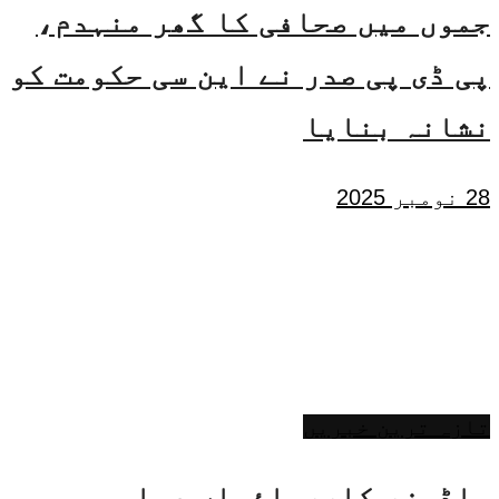
جموں میں صحافی کا گھر منہدم،
پی ڈی پی صدر نے این سی حکومت کو
نشانہ بنایا
28 نومبر 2025
تازہ ترین خبریں
بلڈوزر کارروائیاں عوامی