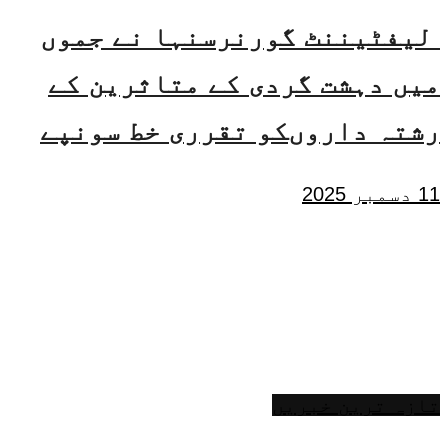
لیفٹیننٹ گورنرسنہا نے جموں
میں دہشت گردی کے متاثرین کے
رشتہ داروںکو تقرری خط سونپے
11 دسمبر 2025
تازہ ترین خبریں