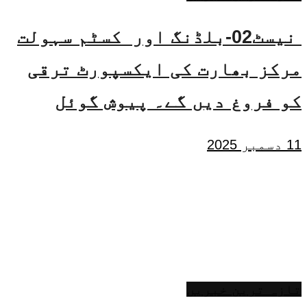
نیسٹ02-بلڈنگ اور کسٹم سہولت
مرکز بھارت کی ایکسپورٹ ترقی
کو فروغ دیں گے۔ پیوش گوئل
11 دسمبر 2025
تازہ ترین خبریں