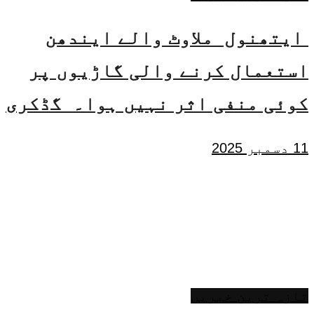
ایتھنول ملاوٹ والے ایندھن
استعمال کرنے والی گاڑیوں پر
کوئی منفی اثر نہیں ہوا۔ گڈکری
11 دسمبر 2025
تازہ ترین خبریں