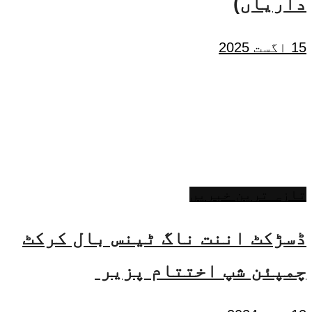
داریاں)
15 اگست 2025
تازہ ترین خبریں
ڈسڑکٹ اننت ناگ ٹینس بال کرکٹ
چمپئن شپ اختتام پزیر