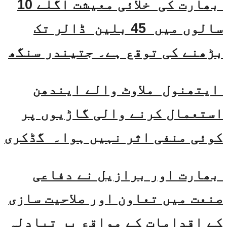
بھارت کی خلائی معیشت اگلے 10
سالوں میں 45 بلین ڈالر تک
بڑھنے کی توقع ہے۔ جتیندر سنگھ
ایتھنول ملاوٹ والے ایندھن
استعمال کرنے والی گاڑیوں پر
کوئی منفی اثر نہیں ہوا۔ گڈکری
بھارت اور برازیل نے دفاعی
صنعت میں تعاون اور صلاحیت سازی
کے اقدامات کے مواقع پر تبادلہ