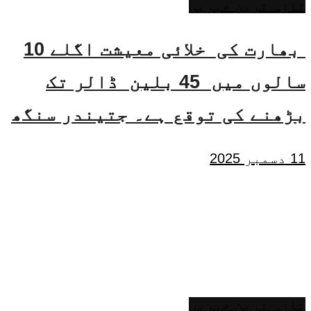
تازہ ترین خبریں
بھارت کی خلائی معیشت اگلے 10
سالوں میں 45 بلین ڈالر تک
بڑھنے کی توقع ہے۔ جتیندر سنگھ
11 دسمبر 2025
تازہ ترین خبریں