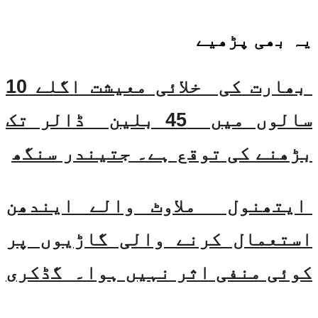
یہ بھی
پڑھیے
بھارت کی خلائی معیشت اگلے 10
سالوں میں 45 بلین ڈالر تک
بڑھنے کی توقع ہے۔ جتیندر سنگھ
ایتھنول ملاوٹ والے ایندھن
استعمال کرنے والی گاڑیوں پر
کوئی منفی اثر نہیں ہوا۔ گڈکری