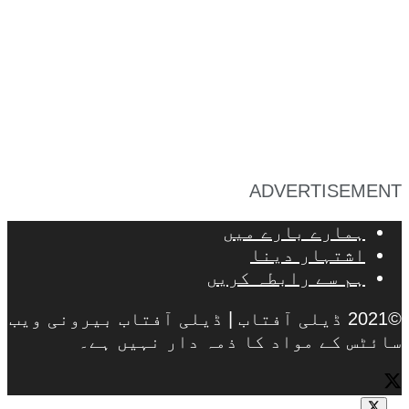
ADVERTISEMENT
ہمارے بارے میں
اشتہار دینا
ہم سے رابطہ کریں
©2021 ڈیلی آفتاب | ڈیلی آفتاب بیرونی ویب
سائٹس کے مواد کا ذمہ دار نہیں ہے۔