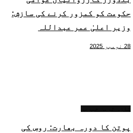
حکومت کو کمزور کرنے کی سازش:
وزیر اعلیٰ عمر عبداللہ
28 نومبر 2025
تازہ ترین خبریں
پوتن کا دورہ بھارت: روس کی