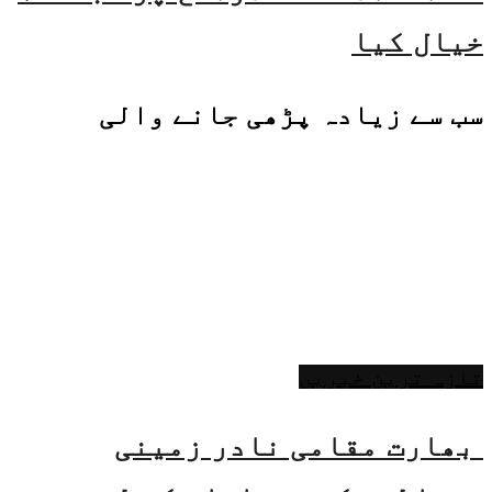
خیال کیا
سب سے زیادہ پڑھی جانے والی
تازہ ترین خبریں
بھارت مقامی نادر زمینی