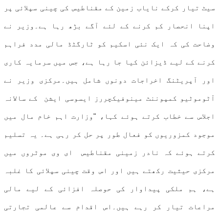
سیٹ تیار کرکے نایاب زمین کے مقناطیس کی چینی سپلائی پر
اپنا انحصار کم کرنے کے لئے آگے بڑھ رہا ہے۔وزیر نے
وضاحت کی کہ ایک نئی اسکیم کو ٹارگٹڈ مالی مدد فراہم
کرنے کے لیے ڈیزائن کیا جا رہا ہے، جس میں سرمایہ کاری
اور آپریٹنگ اخراجات دونوں شامل ہیں۔مرکزی وزیر نے
آٹوموٹیو کمپوننٹ مینوفیکچررز ایسوسی ایشن کے سالانہ
اجلاس سے خطاب کرتے ہوئے کہا، "وزارت اہم خام مال میں
موجود کمزوریوں کو فعال طور پر حل کر رہی ہے۔ یہ تسلیم
کرتے ہوئے کہ نادر زمینی مقناطیس ای وی موٹروں میں
مرکزی حیثیت رکھتے ہیں اور اس وقت چینی سپلائی کا غلبہ
ہے، ہم ملکی پیداوار کی حوصلہ افزائی کے لیے مالی
مراعات تیار کر رہے ہیں۔اس اقدام سے عالمی تجارتی