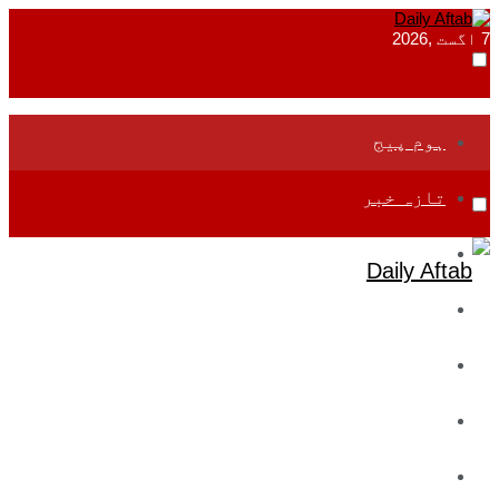
7 اگست ,2026
ہوم پیج
تازہ خبر
جموں و کشمیر
قومی
بین اقوامی
تعلیم
ادارتی