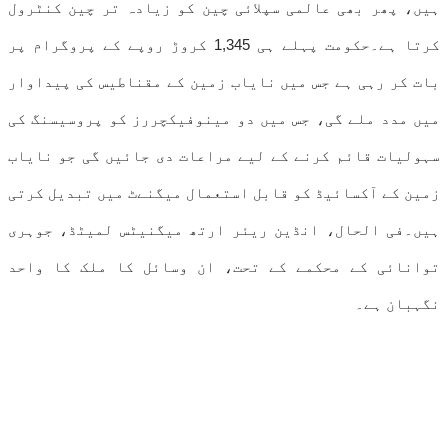
ہیں، پھر بھی عالمی سپلائی چین کو زیادہ تر چین کنٹرول
کرتا ہے۔حکومت پہلے ہی 1,345 کروڑ روپے کے پروگرام پر
بات کر رہی ہے جس میں نایاب زمین کے مقناطیس کی پیداوار
میں مدد ملے گی، جس میں دو مینوفیکچررز کو پروسیسنگ کی
سہولیات قائم کرنے کے لیے مراعات دی جائیں گی جو نایاب
زمین کے آکسائیڈ کو قابل استعمال میگنےٹ میں تبدیل کرتی
ہیں۔فی الحال، انڈین ریئر ارتھ میگنیٹس لمیٹڈ، جوہری
توانائی کے محکمے کے تحت، ان وسائل کا ملک کا واحد
نگہبان ہے۔