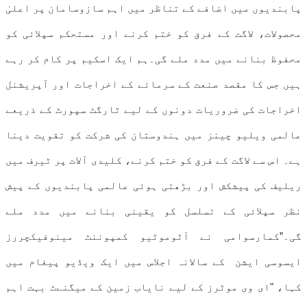
پابندیوں میں اضافے کے تناظر میں اہم سازوسامان پر اعلیٰ
محصولات، لاگت کے فرق کو ختم کرنے اور مستحکم سپلائی کو
محفوظ بنانے میں مدد ملے گی۔ہم ایک اسکیم پر کام کر رہے
ہیں جس کا مقصد صنعت کے سرمائے کے اخراجات اور آپریشنل
اخراجات کی ضروریات دونوں کے لیے ٹارگٹ سپورٹ کے ذریعے
عالمی ویلیو چینز میں ہندوستان کی شرکت کو تقویت دینا
ہے۔ اس سے لاگت کے فرق کو ختم کرنے، کلیدی آلات پر ٹیرف میں
ریلیف کی پیشکش اور بڑھتی ہوئی عالمی پابندیوں کے پیش
نظر سپلائی کے تسلسل کو یقینی بنانے میں مدد ملے
گی۔”کمارسوامی نے آٹوموٹیو کمپوننٹ مینوفیکچررز
ایسوسی ایشن کے سالانہ اجلاس میں ایک ویڈیو پیغام میں
کہا، "ای وی موٹرز کے لیے نایاب زمین کے میگنےٹ بہت اہم