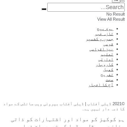
No Result
View All Result
ہوم پیج
تازہ خبر
جموں و کشمیر
قومی
بین اقوامی
تعلیم
ادارتی
کاروبار
کھیل
تفریح
صحت
آج کا اخبار
©2021 ڈیلی آفتاب | ڈیلی آفتاب بیرونی ویب سائٹس کے مواد
کا ذمہ دار نہیں ہے۔
ہم کوکیز کو مواد اور اشتہارات کو ذاتی
بنانے ، سوشل میڈیا کی خصوصیات فراہم