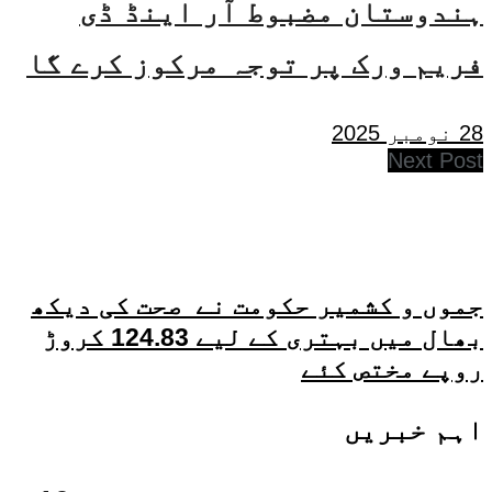
ہندوستان مضبوط آر اینڈ ڈی
فریم ورک پر توجہ مرکوز کرے گا
28 نومبر 2025
Next Post
جموں و کشمیر حکومت نے صحت کی دیکھ
بھال میں بہتری کے لیے 124.83 کروڑ
روپے مختص کئے
اہم خبریں