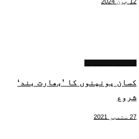
12 جون 2024
تازہ ترین خبریں
کسان یونینوں کا ’بھارت بند‘
شروع
27 ستمبر 2021