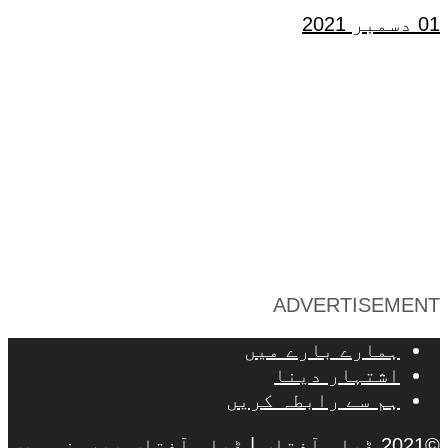
01 دسمبر 2021
ADVERTISEMENT
ہمارے بارے میں
اشتہار دینا
ہم سے رابطہ کریں
©2021 ڈیلی آفتاب | ڈیلی آفتاب بیرونی ویب