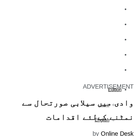
کاروبار
کھیل
تفریح
صحت
آج کا اخبار
ADVERTISEMENT
Edition
وادی میں سیلابی صورتحال سے
اردو
نمٹنے کےلئے اقدامات
English
by
Online Desk