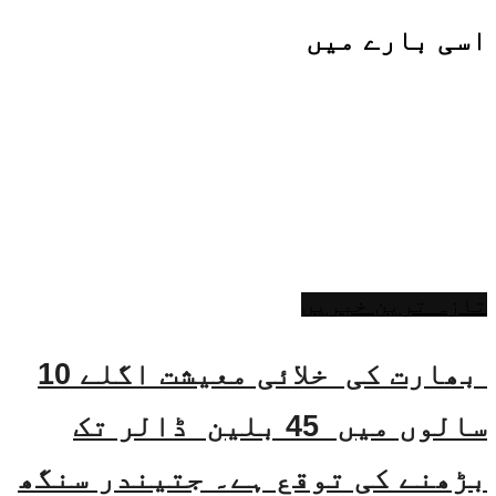
اسی
بارے میں
تازہ ترین خبریں
بھارت کی خلائی معیشت اگلے 10
سالوں میں 45 بلین ڈالر تک
بڑھنے کی توقع ہے۔ جتیندر سنگھ