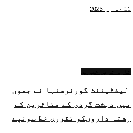
11 دسمبر 2025
تازہ ترین خبریں
لیفٹیننٹ گورنرسنہا نے جموں
میں دہشت گردی کے متاثرین کے
رشتہ داروںکو تقرری خط سونپے