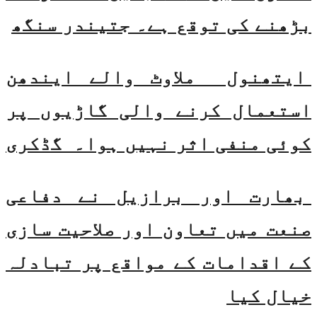
بڑھنے کی توقع ہے۔ جتیندر سنگھ
ایتھنول ملاوٹ والے ایندھن
استعمال کرنے والی گاڑیوں پر
کوئی منفی اثر نہیں ہوا۔ گڈکری
بھارت اور برازیل نے دفاعی
صنعت میں تعاون اور صلاحیت سازی
کے اقدامات کے مواقع پر تبادلہ
خیال کیا