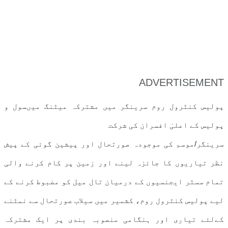
ADVERTISEMENT
پولیس کنٹرول روم سرینگر میں مشترکہ میٹنگ میںسول و
پولیس کے اعلیٰ افسران کی شرکت
سرینگر/موسم کی موجودہ صورتحال اور پیشین گوئی کے پیش
نظر تیاریوں کا جائزہ لینے اور زمین پر کام کرنے والی
تمام سسٹر ایجنسیوں کے درمیان تال میل کو مضبوط کرنے کے
لیے پولیس کنٹرول روم، کشمیر میں سیلاب صورتحال سے نمٹنے
کےلئے تیاری اور ہنگامی منصوبہ بندی پر ایک مشترکہ