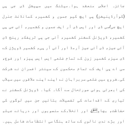
جائزہ اجلاس منعقد ہوا۔میٹنگ میں سپیشل ڈی جی پی
(کوآرڈینیشن) پی ایچ کیو جموں و کشمیر، کمانڈنٹ جنرل
ایچ جی/سی ڈی اور ایس ڈی آر ایف جموں و کشمیر، آئی جی پی
کشمیر، ڈویژنل کمشنر کشمیر، آئی جی پی ٹریفک، رینج ڈی
آئی جیز، ڈی آئی جیز آرمڈ اور آئی آر پی، کشمیر ڈویژن کے
ڈی سیز، کشمیر زون کے تمام ضلعی ایس ایس پیز، اور فوج،
سی اے پی ایف کے تمام محکموں کے سینئر افسران نے شرکت
کی۔شروع میں ضلعی سربراہان نے اپنے اپنے علاقوں میں سیلاب
کی ابھرتی ہوئی صورتحال سے آگاہ کیا۔ ڈویژنل کمشنر نے
تیاری کے اقدامات کی تفصیلات بتائیں جن میں لوگوں کی
حفاظت، بچاو¿ اور انخلاءکے منصوبوں اور دریائے جہلم
اور بڑے ندی نالوں کے ساتھ ہنگامی انتظامات شامل ہیں۔