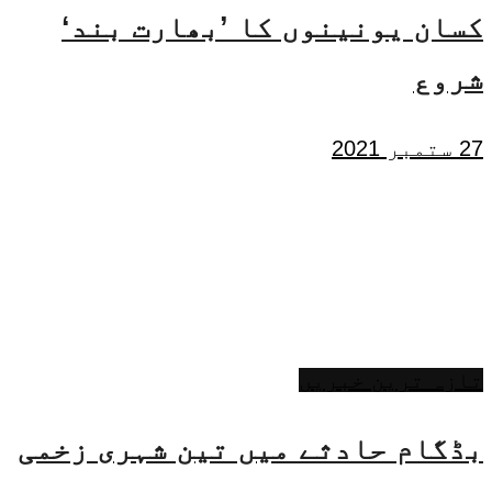
کسان یونینوں کا ’بھارت بند‘
شروع
27 ستمبر 2021
تازہ ترین خبریں
بڈگام حادثے میں تین شہری زخمی