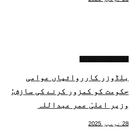
تازہ ترین خبریں
بلڈوزر کارروائیاں عوامی
حکومت کو کمزور کرنے کی سازش:
وزیر اعلیٰ عمر عبداللہ
28 نومبر 2025