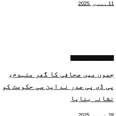
11 دسمبر 2025
تازہ ترین خبریں
جموں میں صحافی کا گھر منہدم،
پی ڈی پی صدر نے این سی حکومت کو
نشانہ بنایا
28 نومبر 2025