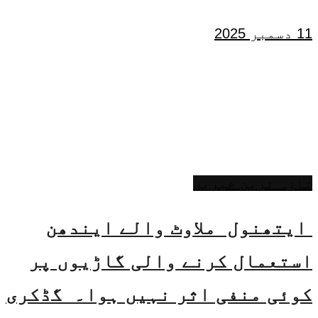
11 دسمبر 2025
تازہ ترین خبریں
ایتھنول ملاوٹ والے ایندھن
استعمال کرنے والی گاڑیوں پر
کوئی منفی اثر نہیں ہوا۔ گڈکری