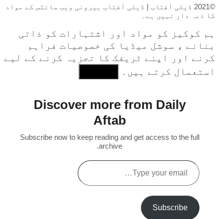
©2021 ڈیلی آفتاب | ڈیلی آفتاب بیرونی ویب سائٹس کے مواد
کا ذمہ دار نہیں ہے۔
ہم کوکیز کو مواد اور اشتہارات کو ذاتی
بنانے ، سوشل میڈیا کی خصوصیات فراہم
کرنے اور اپنے ٹریفک کا تجزیہ کرنے کے لیے
استعمال کرتے ہیں۔
I Agree
Discover more from Daily
Aftab
Subscribe now to keep reading and get access to the full
archive.
Type
your
email…
Subscribe