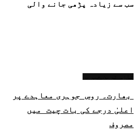
سب سے زیادہ پڑھی جانے والی
تازہ ترین خبریں
بھارت۔ روس جوہری معاہدے پر
اعلیٰ درجے کی بات چیت میں
مصروف