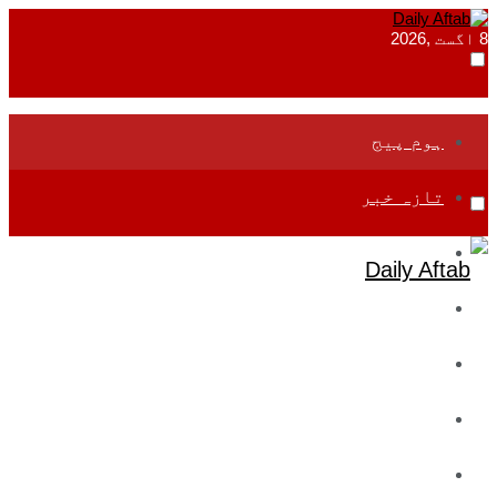
8 اگست ,2026
ہوم پیج
تازہ خبر
جموں و کشمیر
قومی
بین اقوامی
تعلیم
ادارتی