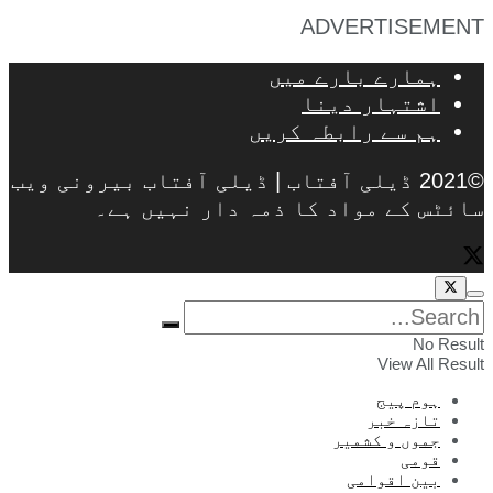
ADVERTISEMENT
ہمارے بارے میں
اشتہار دینا
ہم سے رابطہ کریں
©2021 ڈیلی آفتاب | ڈیلی آفتاب بیرونی ویب
سائٹس کے مواد کا ذمہ دار نہیں ہے۔
No Result
View All Result
ہوم پیج
تازہ خبر
جموں و کشمیر
قومی
بین اقوامی