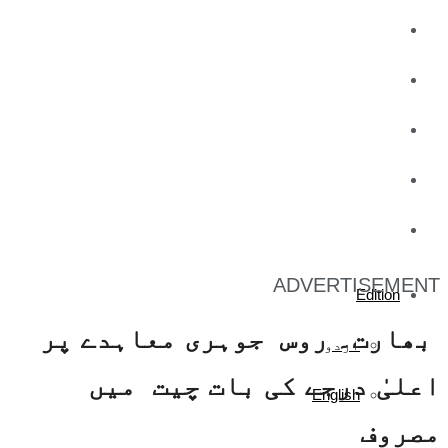
کاروبار
کھیل
تفریح
صحت
آج کا اخبار
ADVERTISEMENT
Edition
بھارت۔ روس جوہری معاہدے پر
اردو
اعلیٰ درجے کی بات چیت میں
English
مصروف