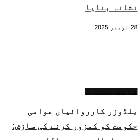
نشانہ بنایا
28 نومبر 2025
تازہ ترین خبریں
بلڈوزر کارروائیاں عوامی
حکومت کو کمزور کرنے کی سازش: