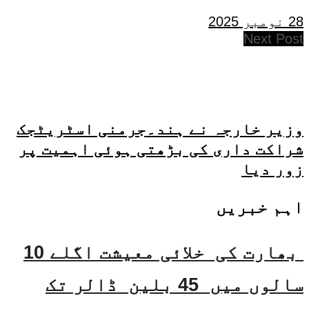
28 نومبر 2025
Next Post
وزیر خارجہ نے ہند۔جرمنی اسٹریٹجک
شراکت داری کی بڑھتی ہوئی اہمیت پر
زور دیا
اہم خبریں
بھارت کی خلائی معیشت اگلے 10
سالوں میں 45 بلین ڈالر تک