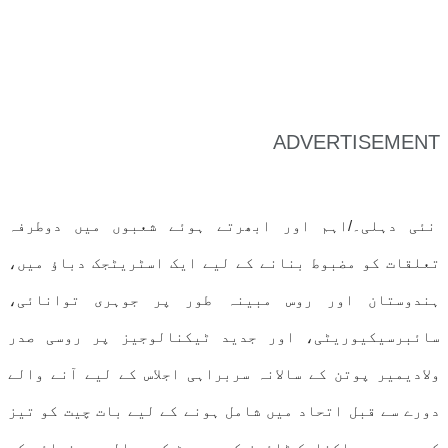
ADVERTISEMENT
نئی دہلی۔/اہم اور ابھرتے ہوئے شعبوں میں دوطرفہ
تعلقات کو مضبوط بنانے کے لیے ایک اسٹریٹجک دباؤ میں،
ہندوستان اور روس مبینہ طور پر جوہری توانائی،
سائبرسیکیوریٹی، اور جدید ٹیکنالوجیز پر روسی صدر
ولادیمیر پوتن کے سالانہ سربراہی اجلاس کے لیے آنے والے
دورے سے قبل اتحاد میں شامل ہونے کے لیے بات چیت کو تیز
کر رہے ہیں۔اکنامک ٹائمز کی رپورٹ کے حوالے سے ذرائع کے