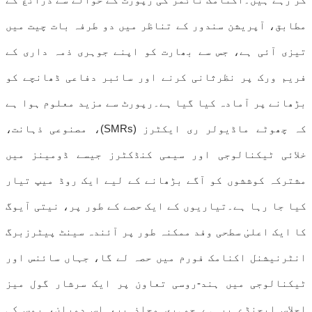
مطابق، آپریشن سندور کے تناظر میں دو طرفہ بات چیت میں
تیزی آئی ہے، جس سے بھارت کو اپنے جوہری ذمہ داری کے
فریم ورک پر نظرثانی کرنے اور سائبر دفاعی ڈھانچے کو
بڑھانے پر آمادہ کیا گیا ہے۔رپورٹ سے مزید معلوم ہوا ہے
کہ چھوٹے ماڈیولر ری ایکٹرز (SMRs)، مصنوعی ذہانت،
خلائی ٹیکنالوجی اور سیمی کنڈکٹرز جیسے ڈومینز میں
مشترکہ کوششوں کو آگے بڑھانے کے لیے ایک روڈ میپ تیار
کیا جا رہا ہے۔تیاریوں کے ایک حصے کے طور پر، نیتی آیوگ
کا ایک اعلیٰ سطحی وفد ممکنہ طور پر آئندہ سینٹ پیٹرزبرگ
انٹرنیشنل اکنامک فورم میں حصہ لے گا، جہاں سائنس اور
ٹیکنالوجی میں ہند-روسی تعاون پر ایک سرشار گول میز
اجلاس ایجنڈے پر ہے۔جوہری محاذ پر، اس دوران، روس کی