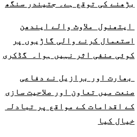
بڑھنے کی توقع ہے۔ جتیندر سنگھ
ایتھنول ملاوٹ والے ایندھن
استعمال کرنے والی گاڑیوں پر
کوئی منفی اثر نہیں ہوا۔ گڈکری
بھارت اور برازیل نے دفاعی
صنعت میں تعاون اور صلاحیت سازی
کے اقدامات کے مواقع پر تبادلہ
خیال کیا