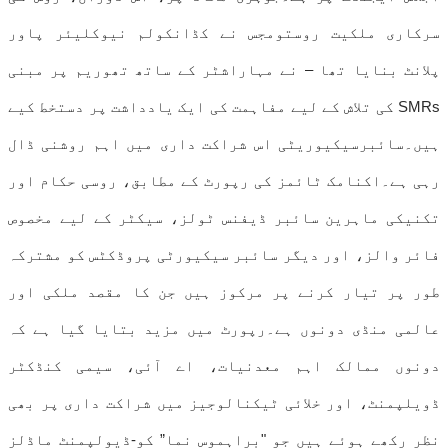
سرکاری ملکیت روستومجس نے کڈانکولم نیوکلیئر پاور
پلانٹ بنایا تھا – نے مہاراشٹر کے ساتھ تھوریم پر مبنی
SMRs کی تلاش کے لیے مفاہمت کی ایک یادداشت پر دستخط کیے
ہیں۔سائبرسیکیوریٹی اس شراکت داری میں اہم روشنی ڈال
رہی ہے۔اکنامک ٹائمز کی رپورٹ کے مطابق، روسی حکام اور
تکنیکی ماہرین سائبر ڈیفنس ٹولز، سیکٹر کے لیے مخصوص
فائر والز، اور دیگر سائبر سیکیورٹی پروڈکٹس کو مشترکہ
طور پر تیار کرنے پر مرکوز ہیں جن کا مقصد ملکی اور
عالمی منڈی دونوں ہے۔رپورٹ میں مزید بتایا گیا ہے کہ
دونوں ممالک اہم معدنیات، اے آئی، سیمی کنڈکٹر
ڈویلپمنٹ، اور خلائی ٹیکنالوجیز میں شراکت داری پر بھی
نظر رکھے ہوئے ہیں جو "براہموس نما” کو-ڈیولپمنٹ ماڈلز