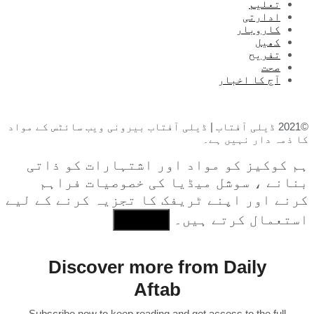
تعلیم
ادارتی
کاروبار
کھیل
تفریح
صحت
آج کا اخبار
©2021 ڈیلی آفتاب | ڈیلی آفتاب بیرونی ویب سائٹس کے مواد
کا ذمہ دار نہیں ہے۔
ہم کوکیز کو مواد اور اشتہارات کو ذاتی
بنانے ، سوشل میڈیا کی خصوصیات فراہم
کرنے اور اپنے ٹریفک کا تجزیہ کرنے کے لیے
استعمال کرتے ہیں۔
I Agree
Discover more from Daily
Aftab
Subscribe now to keep reading and get access to the full