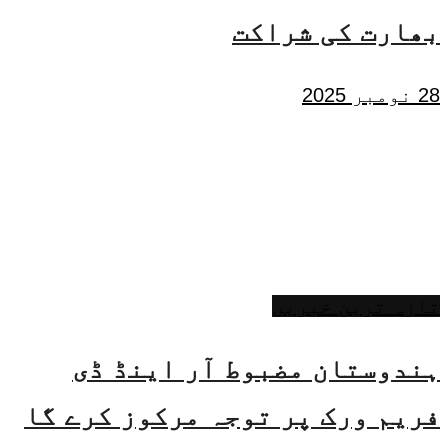
بھارت کی شراکت
28 نومبر 2025
تازہ ترین خبریں
ہندوستان مضبوط آر اینڈ ڈی
فریم ورک پر توجہ مرکوز کرے گا