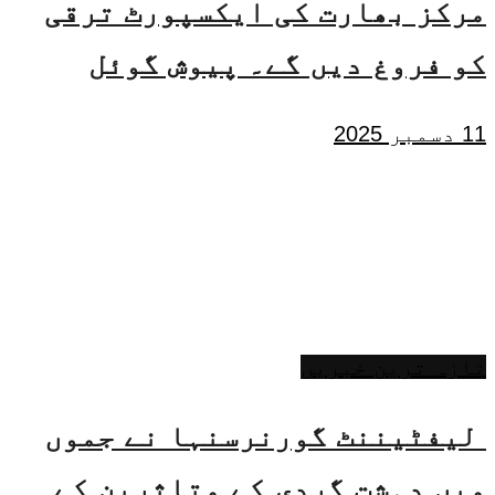
مرکز بھارت کی ایکسپورٹ ترقی
کو فروغ دیں گے۔ پیوش گوئل
11 دسمبر 2025
تازہ ترین خبریں
لیفٹیننٹ گورنرسنہا نے جموں
میں دہشت گردی کے متاثرین کے