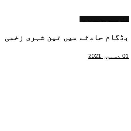
تازہ ترین خبریں
بڈگام حادثے میں تین شہری زخمی
01 دسمبر 2021