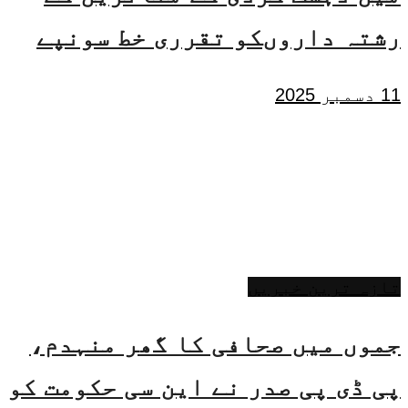
رشتہ داروںکو تقرری خط سونپے
11 دسمبر 2025
تازہ ترین خبریں
جموں میں صحافی کا گھر منہدم،
پی ڈی پی صدر نے این سی حکومت کو