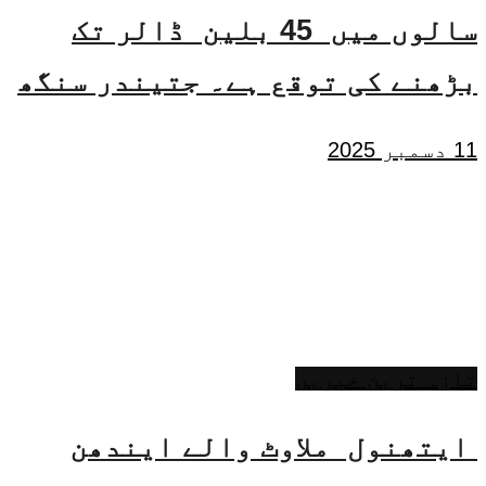
سالوں میں 45 بلین ڈالر تک
بڑھنے کی توقع ہے۔ جتیندر سنگھ
11 دسمبر 2025
تازہ ترین خبریں
ایتھنول ملاوٹ والے ایندھن