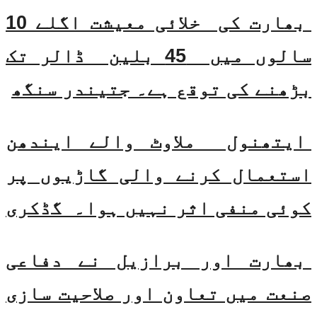
بھارت کی خلائی معیشت اگلے 10
سالوں میں 45 بلین ڈالر تک
بڑھنے کی توقع ہے۔ جتیندر سنگھ
ایتھنول ملاوٹ والے ایندھن
استعمال کرنے والی گاڑیوں پر
کوئی منفی اثر نہیں ہوا۔ گڈکری
بھارت اور برازیل نے دفاعی
صنعت میں تعاون اور صلاحیت سازی