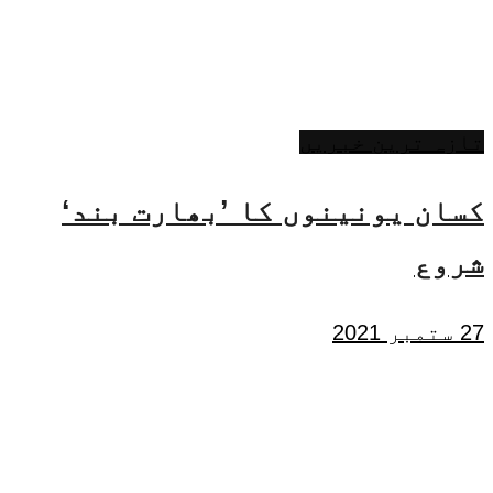
تازہ ترین خبریں
کسان یونینوں کا ’بھارت بند‘
شروع
27 ستمبر 2021