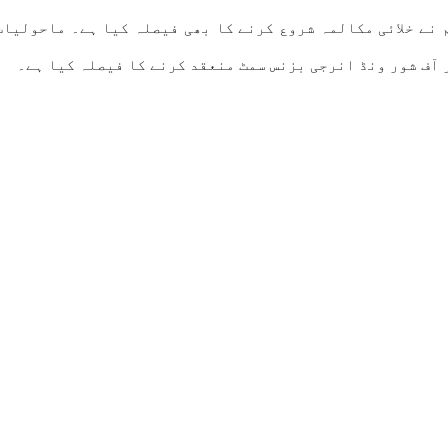
تفق ہیں۔ ہم نے خلائی مکالمہ شروع کرنے کا بھی فیصلہ کیا ہے۔ ما
آف شور ونڈ انرجی بزنس سمٹ منعقد کرنے کا فیصلہ کیا ہے۔