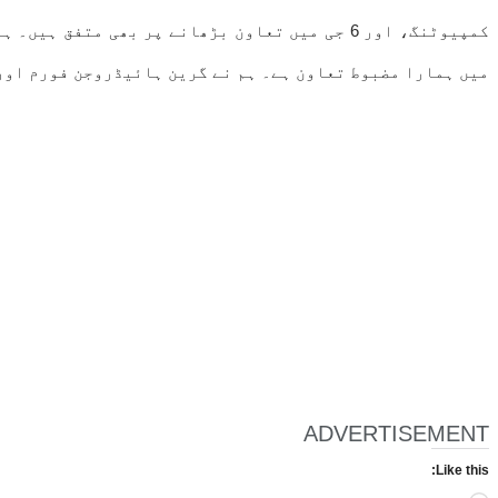
کمپیوٹنگ، اور 6 جی میں تعاون بڑھانے پر بھی م
میں ہمارا مضبوط تعاون ہے۔ ہم نے گرین ہائیڈروجن فورم اور 
ADVERTISEMENT
Like this: