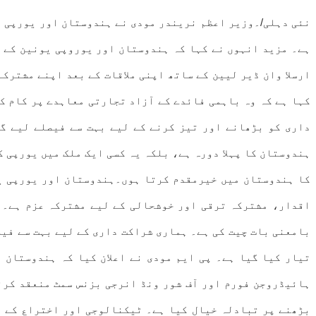
نئی دہلی/۔وزیر اعظم نریندر مودی نے ہندوستان اور یورپی ی
ہے۔ مزید انہوں نے کہا کہ ہندوستان اور یوروپی یونین کے د
ارسلا وان ڈیر لیین کے ساتھ اپنی ملاقات کے بعد اپنے مشترک
کہا ہے کہ وہ باہمی فائدے کے آزاد تجارتی معاہدے پر کام ک
داری کو بڑھانے اور تیز کرنے کے لیے بہت سے فیصلے لیے گئ
ہندوستان کا پہلا دورہ ہے، بلکہ یہ کسی ایک ملک میں یورپی ک
کا ہندوستان میں خیرمقدم کرتا ہوں۔ہندوستان اور یورپی یو
بامعنی بات چیت کی ہے۔ ہماری شراکت داری کے لیے بہت سے فی
تیار کیا گیا ہے۔ پی ایم مودی نے اعلان کیا کہ ہندوستان 
بڑھنے پر تبادلہ خیال کیا ہے۔ ٹیکنالوجی اور اختراع کے م