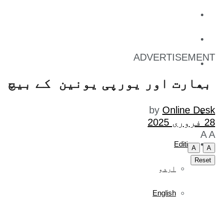
کاروبار
کھیل
ADVERTISEMENT
تفریح
بھارت اور یورپی یونین کے بیچ س
صحت
by
Online Desk
آج کا اخبار
28 فروری 2025
A
A
Edition
A
A
Reset
اردو
English