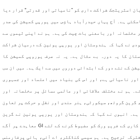
ان اسٹریٹجک شراکت داری کو "نامیاتی اور قدرتی” قرار دیا
اسکتی ہے۔ آج یہاں حیدرآباد ہاؤس میں یورپی کمیشن کی صدر
ر مخلصانہ اور بامعنی بات چیت کی ہے۔ ہم نے اپنی ٹیموں سے
ودی نے کہا کہ ہندوستان اور یورپی یونین کے درمیان شراکت
ستان کا یہ دورہ بے مثال ہے۔ یہ نہ صرف یوروپی کمیشن کا
یشن کے نئے دور کے ابتدائی دوروں میں سے ایک ہے۔ میں ان سب
اور نامیاتی ہے، اور اس کی بنیاد میں اعتماد اور جمہوری
اس جذبے کے تحت، آج اور کل، 20 وزارتی سطح کے مذاکرات ہوئے۔ ہم نے مختلف علاقائی اور عالمی مسائل پر مخلصانہ اور
 گرین گروتھ، سیکورٹی، ہنر مندی اور نقل و حرکت پر تعاون
 ہے۔ انہوں نے کہا کہ ہندوستان اور یورپی یونین نے گرین
ہائیڈروجن فورم اور آف شور ونڈ انرجی بزنس سمٹ منعقد کرنے کا فیصلہ کیا ہے ہم نے سرمایہ کاری کے تحفظ اور سرمایہ کاری کے فریم ورک کو مضبوط کرنے کے لئے GI معاہدے پر آگے
شترکہ ترجیح ہے۔ ہم سیمی کنڈکٹر، اے آئی، ہائی پرفارمنس