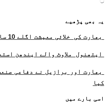
Loading…
یہ بھی
پڑھیے
بھارت کی خلائی معیشت اگلے 10 سالوں میں 45 بلین ڈالر تک بڑھنے کی توقع ہے۔ جتیندر سنگھ
ایتھنول ملاوٹ والے ایندھن استع
بھارت اور برازیل نے دفاعی صنعت 
کیا
اسی
بارے میں