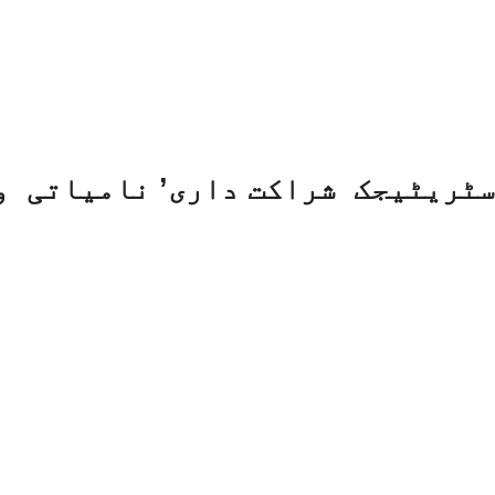
ٹریٹیجک شراکت داری’ نامیاتی و