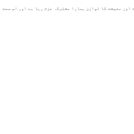
حولیات اور معیشت کا توازن ہمارا مشترکہ عزم رہا ہے اور اس سمت