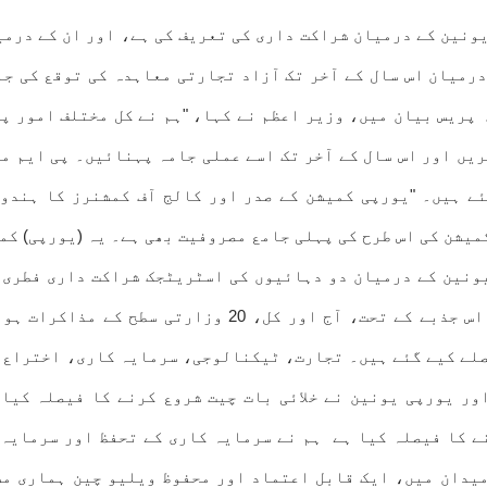
ونین کے درمیان شراکت داری کی تعریف کی ہے، اور ان کے درمی
رمیان اس سال کے آخر تک آزاد تجارتی معاہدہ کی توقع کی ج
ہ پریس بیان میں، وزیر اعظم نے کہا، "ہم نے کل مختلف امور پ
ریں اور اس سال کے آخر تک اسے عملی جامہ پہنائیں۔ پی ایم م
ے ہیں۔ "یورپی کمیشن کے صدر اور کالج آف کمشنرز کا ہندو
میشن کی اس طرح کی پہلی جامع مصروفیت بھی ہے۔ یہ (یورپی) کم
نین کے درمیان دو دہائیوں کی اسٹریٹجک شراکت داری فطری 
اقدار، مشترکہ ترقی اور خوشحالی کے لیے مشترکہ عزم ہے۔ 
صلے کیے گئے ہیں۔ تجارت، ٹیکنالوجی، سرمایہ کاری، اختراع،
اور یورپی یونین نے خلائی بات چیت شروع کرنے کا فیصلہ کیا
یدان میں، ایک قابل اعتماد اور محفوظ ویلیو چین ہماری م