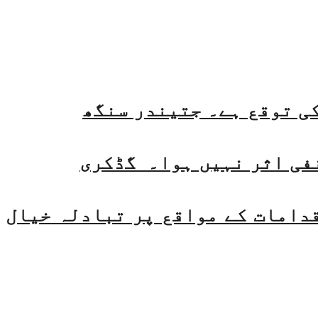
فی اثر نہیں ہوا۔ گڈکری
قدامات کے مواقع پر تبادلہ خیال