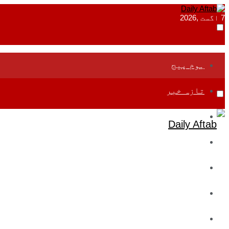
7 اگست ,2026
ہوم پیج
تازہ خبر
جموں و کشمیر
قومی
بین اقوامی
تعلیم
ادارتی