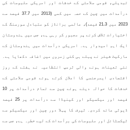
تبدیلی، قومی سلامتی کے خدشات اور امریکی ملبوسات کی
درآمدات میں چین کے حصہ میں کمی (2013 میں 37.7 فیصد سے
2023 میں 21.3 فیصد)، عالمی برانڈز کو متبادل سورسنگ کے
اختیارات تلاش کرنے پر مجبور کر رہی ہے، جس میں ہندوستان
ایک اہم امیدوار ہے۔ امریکی درآمدات میں ہندوستان کے
مارکیٹ شیئر نے پہلے ہی کئی زمروں میں اضافہ دکھایا ہے۔
نئی تعینات ہونے والی ٹرمپ انتظامیہ نے ہفتے کے روز
اقتصادی ایمرجنسی کا اعلان کرتے ہوئے قومی سلامتی کے
خدشات کا حوالہ دیتے ہوئے چین سے تمام درآمدات پر 10
فیصد اور میکسیکو اور کینیڈا سے درآمدات پر 25 فیصد
ڈیوٹی عائد کردی۔ ٹیرف کا پہلا دور چین اور میکسیکو سے
ٹیکسٹائل اور ملبوسات کی برآمدات کے لیے خطرہ ہے، جس سے