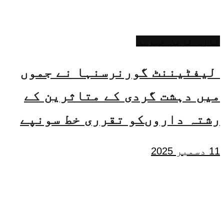
تازہ ترین خبریں
لیفٹیننٹ گورنرسنہا نے جموں
میں دہشت گردی کے متاثرین کے
رشتہ داروںکو تقرری خط سونپے
11 دسمبر 2025