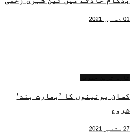
بڈگام حادثے میں تین شہری زخمی
01 دسمبر 2021
تازہ ترین خبریں
کسان یونینوں کا ’بھارت بند‘
شروع
27 ستمبر 2021