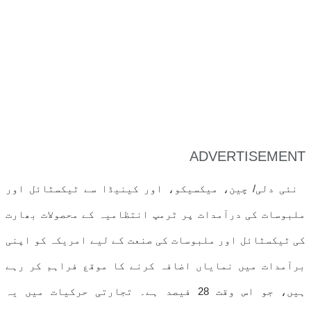
ADVERTISEMENT
نئی دلی/ چین، میکسیکو، اور کینیڈا سے ٹیکسٹائل اور
ملبوسات کی درآمدات پر ٹرمپ انتظامیہ کے محصولات بھارت
کی ٹیکسٹائل اور ملبوسات کی صنعت کے لیے امریکہ کو اپنی
برآمدات میں نمایاں اضافہ کرنے کا موقع فراہم کر رہے
ہیں، جو اس وقت 28 فیصد ہے۔ تجارتی حرکیات میں یہ