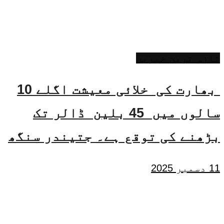
تازہ ترین خبریں
بھارت کی خلائی معیشت اگلے 10
سالوں میں 45 بلین ڈالر تک
بڑھنے کی توقع ہے۔ جتیندر سنگھ
11 دسمبر 2025