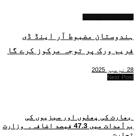
تازہ ترین خبریں
ہندوستان مضبوط آر اینڈ ڈی
فریم ورک پر توجہ مرکوز کرے گا
28 نومبر 2025
Next Post
بھارت کی پھلوں اور سبزیوں کی
برآمدات میں 47.3 فیصد اضافہ۔ وزارت
تجارت