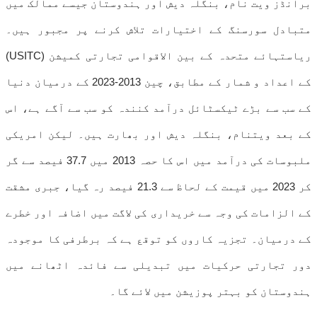
برانڈز ویت نام، بنگلہ دیش اور ہندوستان جیسے ممالک میں
متبادل سورسنگ کے اختیارات تلاش کرنے پر مجبور ہیں۔
ریاستہائے متحدہ کے بین الاقوامی تجارتی کمیشن (USITC)
کے اعداد و شمار کے مطابق، چین 2013-2023 کے درمیان دنیا
کے سب سے بڑے ٹیکسٹائل درآمد کنندہ کو سب سے آگے ہے، اس
کے بعد ویتنام، بنگلہ دیش اور بھارت ہیں۔ لیکن امریکی
ملبوسات کی درآمد میں اس کا حصہ 2013 میں 37.7 فیصد سے گر
کر 2023 میں قیمت کے لحاظ سے 21.3 فیصد رہ گیا، جبری مشقت
کے الزامات کی وجہ سے خریداری کی لاگت میں اضافہ اور خطرے
کے درمیان۔ تجزیہ کاروں کو توقع ہے کہ برطرفی کا موجودہ
دور تجارتی حرکیات میں تبدیلی سے فائدہ اٹھانے میں
ہندوستان کو بہتر پوزیشن میں لائے گا۔