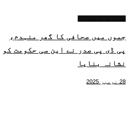
تازہ ترین خبریں
جموں میں صحافی کا گھر منہدم،
پی ڈی پی صدر نے این سی حکومت کو
نشانہ بنایا
28 نومبر 2025