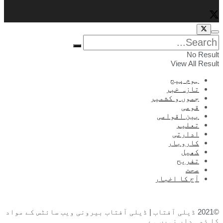
No Result
View All Result
ہوم پیج
تازہ خبر
جموں و کشمیر
قومی
بین اقوامی
تعلیم
ادارتی
کاروبار
کھیل
تفریح
صحت
آج کا اخبار
©2021 ڈیلی آفتاب | ڈیلی آفتاب بیرونی ویب سائٹس کے مواد
کا ذمہ دار نہیں ہے۔