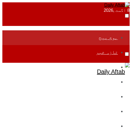
8 اگست ,2026
ہوم پیج
تازہ خبر
جموں و کشمیر
قومی
بین اقوامی
تعلیم
ادارتی