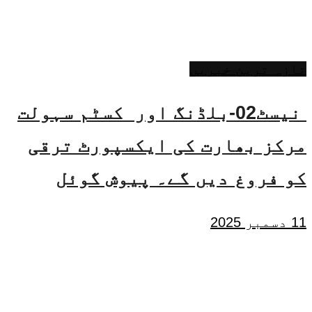
تازہ ترین خبریں
نیسٹ02-بلڈنگ اور کسٹم سہولت
مرکز بھارت کی ایکسپورٹ ترقی
کو فروغ دیں گے۔ پیوش گوئل
11 دسمبر 2025