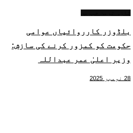
تازہ ترین خبریں
بلڈوزر کارروائیاں عوامی
حکومت کو کمزور کرنے کی سازش:
وزیر اعلیٰ عمر عبداللہ
28 نومبر 2025