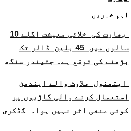
اہم خبریں
بھارت کی خلائی معیشت اگلے 10
سالوں میں 45 بلین ڈالر تک
بڑھنے کی توقع ہے۔ جتیندر سنگھ
ایتھنول ملاوٹ والے ایندھن
استعمال کرنے والی گاڑیوں پر
کوئی منفی اثر نہیں ہوا۔ گڈکری