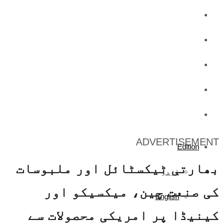
کاروبار
کھیل
تفریح
صحت
آج کا اخبار
ADVERTISEMENT
Edition
بھارتی ٹیکسٹائل اور ملبوسات
اردو
کی صنعت چین، میکسیکو اور
English
کینیڈا پر امریکی محصولات سے