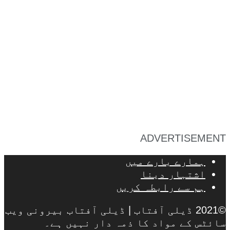
ADVERTISEMENT
ہمارے بارے میں
اشتہار دینا
ہم سے رابطہ کریں
©2021 ڈیلی آفتاب | ڈیلی آفتاب بیرونی ویب
سائٹس کے مواد کا ذمہ دار نہیں ہے۔