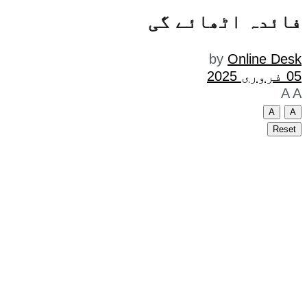
فائدہ اٹھائے گی
by
Online Desk
05 فروری 2025
A
A
A
A
Reset