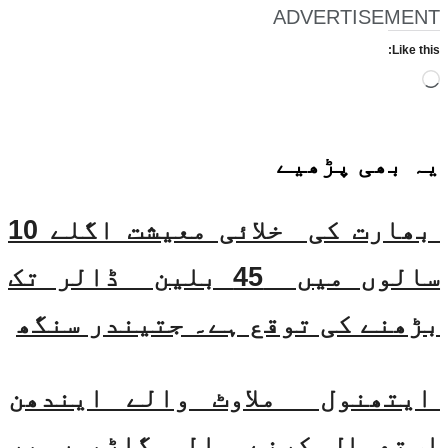
ADVERTISEMENT
Like this:
Loading…
یہ بھی
پڑھیے
بھارت کی خلائی معیشت اگلے 10
سالوں میں 45 بلین ڈالر تک
بڑھنے کی توقع ہے۔ جتیندر سنگھ
ایتھنول ملاوٹ والے ایندھن
استعمال کرنے والی گاڑیوں پر