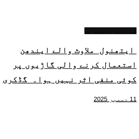
تازہ ترین خبریں
ایتھنول ملاوٹ والے ایندھن
استعمال کرنے والی گاڑیوں پر
کوئی منفی اثر نہیں ہوا۔ گڈکری
11 دسمبر 2025