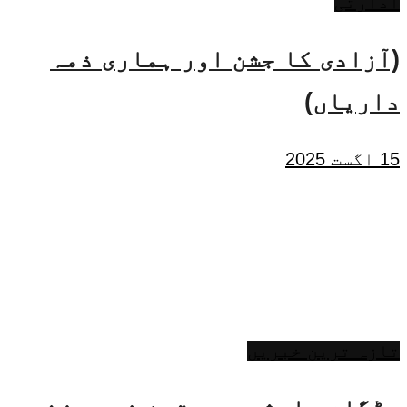
ادارتی
(آزادی کا جشن اور ہماری ذمہ
داریاں)
15 اگست 2025
تازہ ترین خبریں