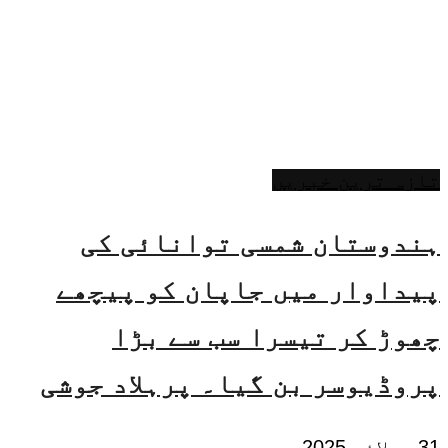
تازہ ترین خبریں
ہندوستان شمسی توانائی کی
پیداوار میں جاپان کو پیچھے
چھوڑ کر تیسرا سب سے بڑا
پروڈیوسر بن گیا۔ پرہلاد جوشی
31 جولائی 2025