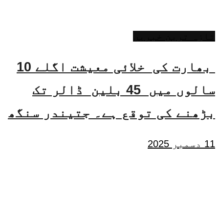
تازہ ترین خبریں
بھارت کی خلائی معیشت اگلے 10
سالوں میں 45 بلین ڈالر تک
بڑھنے کی توقع ہے۔ جتیندر سنگھ
11 دسمبر 2025