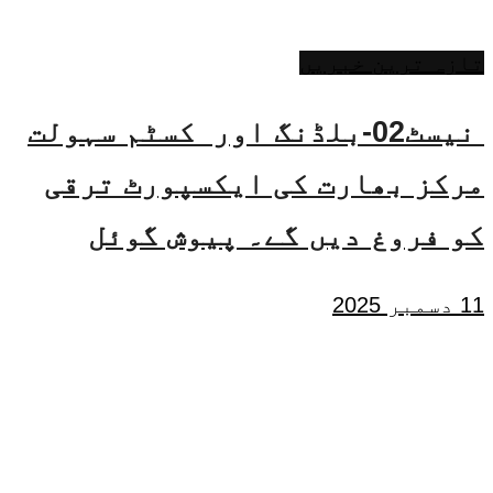
تازہ ترین خبریں
نیسٹ02-بلڈنگ اور کسٹم سہولت
مرکز بھارت کی ایکسپورٹ ترقی
کو فروغ دیں گے۔ پیوش گوئل
11 دسمبر 2025