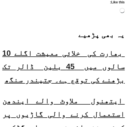
Like this:
Loading…
یہ بھی
پڑھیے
بھارت کی خلائی معیشت اگلے 10
سالوں میں 45 بلین ڈالر تک
بڑھنے کی توقع ہے۔ جتیندر سنگھ
ایتھنول ملاوٹ والے ایندھن
استعمال کرنے والی گاڑیوں پر