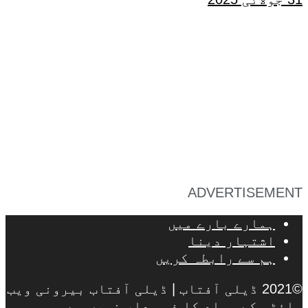
ADVERTISEMENT
ہمارے بارے میں
اشتہار دینا
ہم سے رابطہ کریں
©2021 ڈیلی آفتاب | ڈیلی آفتاب بیرونی ویب
سائٹس کے مواد کا ذمہ دار نہیں ہے۔