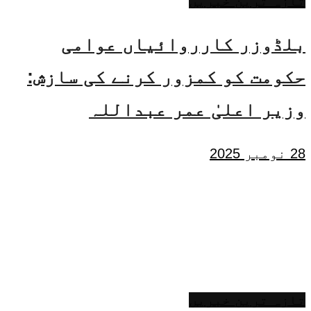
تازہ ترین خبریں
بلڈوزر کارروائیاں عوامی
حکومت کو کمزور کرنے کی سازش:
وزیر اعلیٰ عمر عبداللہ
28 نومبر 2025
تازہ ترین خبریں