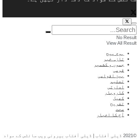
No Result
View All Result
ہوم پیج
تازہ خبر
جموں و کشمیر
قومی
بین اقوامی
تعلیم
ادارتی
کاروبار
کھیل
تفریح
صحت
آج کا اخبار
©2021 ڈیلی آفتاب | ڈیلی آفتاب بیرونی ویب سائٹس کے مواد