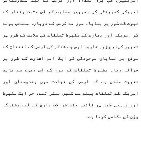
امریکی کمیونٹی کی بھرپور حمایت کو اس مثبت رفتار کے
ثبوت کے طور پر بتایا۔ مور نے ٹرمپ کے دوبارہ منتخب ہونے
کو امریکہ اور بھارت کے مضبوط تعلقات کی علامت کے طور پر
تعبیر کیا، وزیر خارجہ ایس جے شنکر کی ٹرمپ کے افتتاح کے
موقع پر نمایاں موجودگی کو ایک اہم اشارے کے طور پر
حوالہ دیا۔ مضبوط تعلقات کو مور کے اس دعوے سے مزید
تقویت ملتی ہے کہ ٹرمپ کی قیادت میں ہندوستان اور
امریکہ کے تعلقات پہلے سے کہیں بہتر تھے، جو ایک مضبوط
اور باہمی طور پر فائدہ مند شراکت داری کے لیے مشترکہ
وژن کی عکاسی کرتا ہے۔