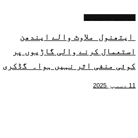
تازہ ترین خبریں
ایتھنول ملاوٹ والے ایندھن
استعمال کرنے والی گاڑیوں پر
کوئی منفی اثر نہیں ہوا۔ گڈکری
11 دسمبر 2025