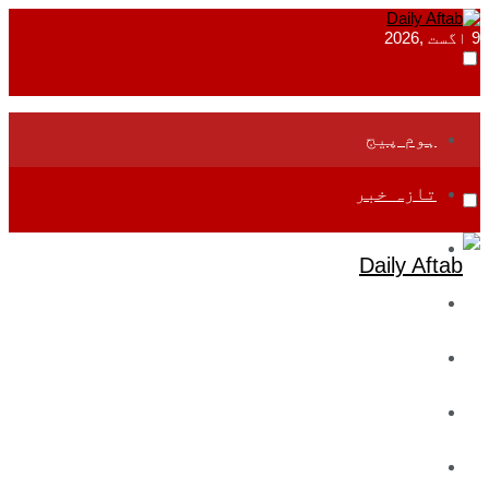
9 اگست ,2026
ہوم پیج
تازہ خبر
جموں و کشمیر
قومی
بین اقوامی
تعلیم
ادارتی