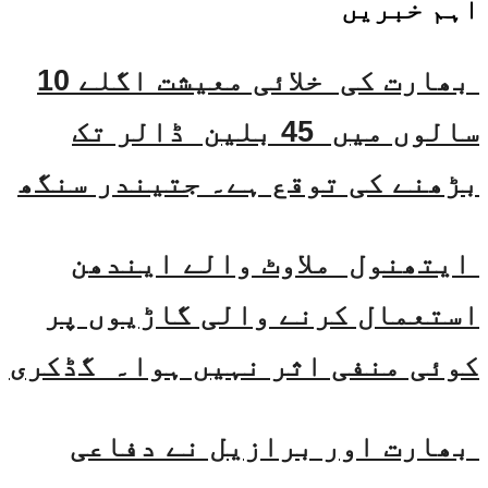
اہم خبریں
بھارت کی خلائی معیشت اگلے 10
سالوں میں 45 بلین ڈالر تک
بڑھنے کی توقع ہے۔ جتیندر سنگھ
ایتھنول ملاوٹ والے ایندھن
استعمال کرنے والی گاڑیوں پر
کوئی منفی اثر نہیں ہوا۔ گڈکری
بھارت اور برازیل نے دفاعی