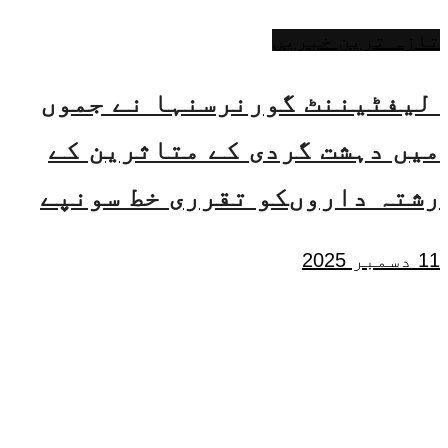
تازہ ترین خبریں
لیفٹیننٹ گورنرسنہا نے جموں
میں دہشت گردی کے متاثرین کے
رشتہ داروںکو تقرری خط سونپے
11 دسمبر 2025