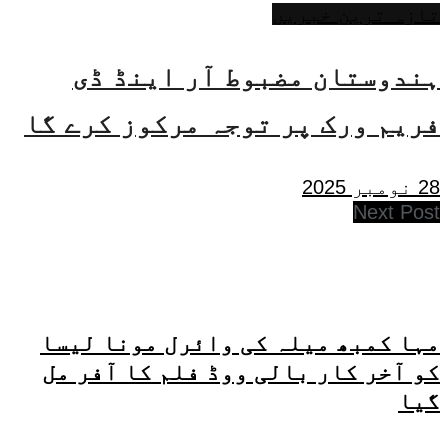
تازہ ترین خبریں
ہندوستان مضبوط آر اینڈ ڈی
فریم ورک پر توجہ مرکوز کرے گا
28 نومبر 2025
Next Post
مہا کمبھ میلہ کی وائرل مونا لیسا
کو آخر کار بالی ووڈ فلم کا آفر مل
گیا