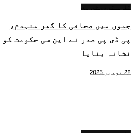
تازہ ترین خبریں
جموں میں صحافی کا گھر منہدم،
پی ڈی پی صدر نے این سی حکومت کو
نشانہ بنایا
28 نومبر 2025