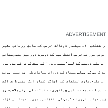
ADVERTISEMENT
واشنگٹن ڈی سی/صدر ڈونالڈ ٹرمپ کے سابق روحانی مشیر
جونی مور نے ٹرمپ انتظامیہ کے دوسرے دور میں ہندوستانی
امریکی دوستی کے لیے ‘ سنہری دور’ کی پیش گوئی کی ہے۔ مور
نے ٹرمپ کی پہلی میعاد کے دوران نمایاں طور پر بہتر ہوئے
امریکہ-بھارت تعلقات کو اجاگر کیا، ایک مضبوط شراکت
داری کے ذریعے عالمی چیلنجوں سے نمٹنے کی اپنی صلاحیت پر
زور دیا۔ انہوں نے ٹرمپ کی انتظامیہ میں ہندوستانی نژاد
امریکیوں کی بڑی تعداد اور ٹرمپ کے لیے ہندوستانی