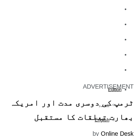
کاروبار
کھیل
تفریح
صحت
آج کا اخبار
ADVERTISEMENT
Edition
ٹرمپ کی دوسری مدت اور امریکہ
اردو
بھارت تعلقات کا مستقبل
English
by
Online Desk