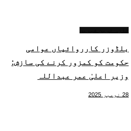
تازہ ترین خبریں
بلڈوزر کارروائیاں عوامی
حکومت کو کمزور کرنے کی سازش:
وزیر اعلیٰ عمر عبداللہ
28 نومبر 2025