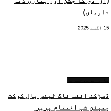
(آزادی کا جشن اور ہماری ذمہ
داریاں)
15 اگست 2025
تازہ ترین خبریں
ڈسڑکٹ اننت ناگ ٹینس بال کرکٹ
چمپئن شپ اختتام پزیر