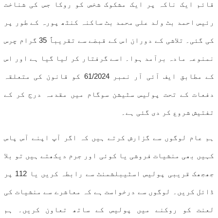
قائم ایک ناکہ پر ایک مشکوک شخص کو روکا جس کی شناخت
رئیس احمد بٹ ولد علی محمد بٹ ساکنہ کنٹھ پورہ کے طور پر
کی گئی۔ تلاشی کے دوران اس کے قبضے سے تقریباً 35 گرام چرس
نمنوعہ مادہ برآمد ہوا۔ اسے گرفتار کر لیا گیا ہے اور اس
کے مطابق ایف آئی آر نمبر 61/2024 کو قانون کی متعلقہ
دفعات کے تحت پولیس سٹیشن سوگام میں مقدمہ درج کر کے
تفتیش شروع کر دی گئی ہے۔
ہم عام لوگوں سے گزارش کرتے ہیں کہ اگر آپ اپنے آس پاس
کہیں بھی منشیات فروشی یا کوئی اور جرم دیکھتے ہیں تو بلا
جھجھک قریبی پولیس اسٹیبلشمنٹ سے رابطہ کریں یا 112 پر
ڈائل کریں۔ لوگوں سے درخواست ہے کہ معاشرے سے منشیات کی
لعنت کو روکنے میں پولیس کے ساتھ تعاون کریں۔ ہم