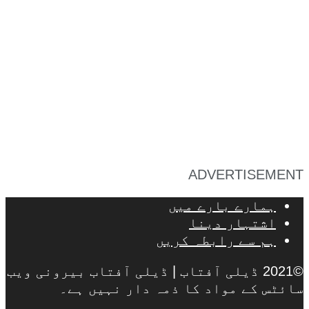
ADVERTISEMENT
ہمارے بارے میں
اشتہار دینا
ہم سے رابطہ کریں
©2021 ڈیلی آفتاب | ڈیلی آفتاب بیرونی ویب
سائٹس کے مواد کا ذمہ دار نہیں ہے۔