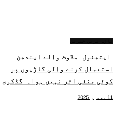
تازہ ترین خبریں
ایتھنول ملاوٹ والے ایندھن
استعمال کرنے والی گاڑیوں پر
کوئی منفی اثر نہیں ہوا۔ گڈکری
11 دسمبر 2025