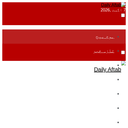
7 اگست ,2026
ہوم پیج
تازہ خبر
جموں و کشمیر
قومی
بین اقوامی
تعلیم
ادارتی