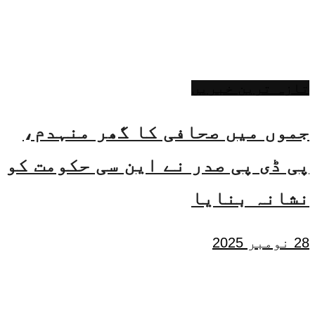
تازہ ترین خبریں
جموں میں صحافی کا گھر منہدم،
پی ڈی پی صدر نے این سی حکومت کو
نشانہ بنایا
28 نومبر 2025