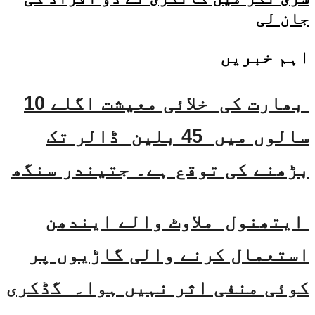
جان لی
اہم خبریں
بھارت کی خلائی معیشت اگلے 10
سالوں میں 45 بلین ڈالر تک
بڑھنے کی توقع ہے۔ جتیندر سنگھ
ایتھنول ملاوٹ والے ایندھن
استعمال کرنے والی گاڑیوں پر
کوئی منفی اثر نہیں ہوا۔ گڈکری