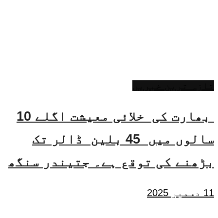
تازہ ترین خبریں
بھارت کی خلائی معیشت اگلے 10
سالوں میں 45 بلین ڈالر تک
بڑھنے کی توقع ہے۔ جتیندر سنگھ
11 دسمبر 2025