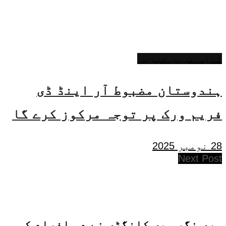
تازہ ترین خبریں
ہندوستان مضبوط آر اینڈ ڈی
فریم ورک پر توجہ مرکوز کرے گا
28 نومبر 2025
Next Post
سری نگر میں کانگڑی نے دو افراد کی