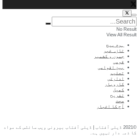
No Result
View All Result
ہوم پیج
تازہ خبر
جموں و کشمیر
قومی
بین اقوامی
تعلیم
ادارتی
کاروبار
کھیل
تفریح
صحت
آج کا اخبار
©2021 ڈیلی آفتاب | ڈیلی آفتاب بیرونی ویب سائٹس کے مواد
کا ذمہ دار نہیں ہے۔