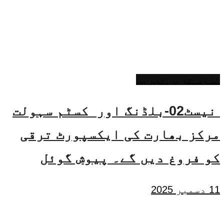
تازہ ترین خبریں
نیسٹ02-بلڈنگ اور کسٹم سہولت
مرکز بھارت کی ایکسپورٹ ترقی
کو فروغ دیں گے۔ پیوش گوئل
11 دسمبر 2025