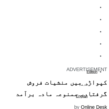
کاروبار
کھیل
تفریح
صحت
آج کا اخبار
ADVERTISEMENT
Edition
کپواڑہ میں منشیات فروش
اردو
گرفتار۔ ممنوعہ مادہ برآمد
English
by
Online Desk