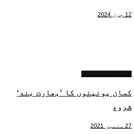
12 جون 2024
تازہ ترین خبریں
کسان یونینوں کا ’بھارت بند‘
شروع
27 ستمبر 2021