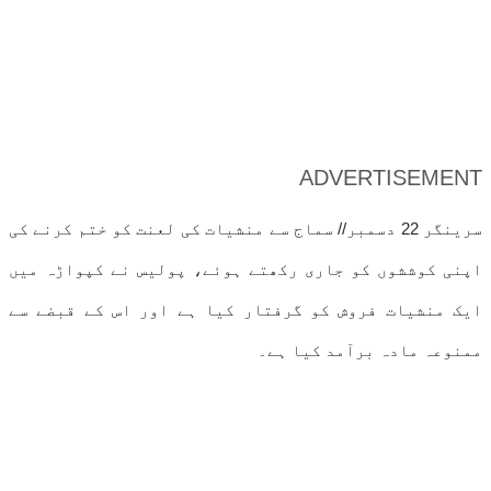
ADVERTISEMENT
سرینگر 22 دسمبر// سماج سے منشیات کی لعنت کو ختم کرنے کی
اپنی کوششوں کو جاری رکھتے ہوئے، پولیس نے کپواڑہ میں
ایک منشیات فروش کو گرفتار کیا ہے اور اس کے قبضے سے
ممنوعہ مادہ برآمد کیا ہے۔