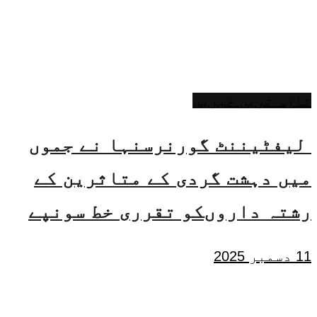
تازہ ترین خبریں
لیفٹیننٹ گورنرسنہا نے جموں
میں دہشت گردی کے متاثرین کے
رشتہ داروںکو تقرری خط سونپے
11 دسمبر 2025