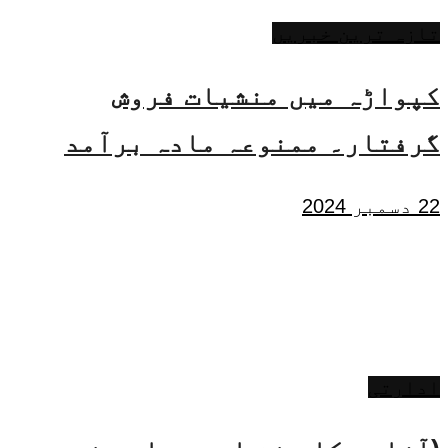
تازہ ترین خبریں
کپواڑہ میں منشیات فروش
گرفتار۔ ممنوعہ مادہ برآمد
22 دسمبر 2024
ادارتی