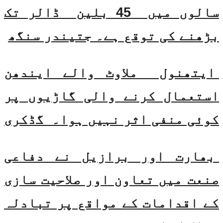
سالوں میں 45 بلین ڈالر تک
بڑھنے کی توقع ہے۔ جتیندر سنگھ
ایتھنول ملاوٹ والے ایندھن
استعمال کرنے والی گاڑیوں پر
کوئی منفی اثر نہیں ہوا۔ گڈکری
بھارت اور برازیل نے دفاعی
صنعت میں تعاون اور صلاحیت سازی
کے اقدامات کے مواقع پر تبادلہ