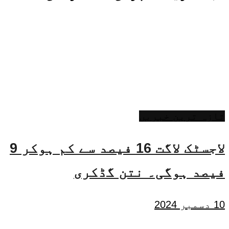
تازہ ترین خبریں
لاجسٹک لاگت 16 فیصد سے کم ہوکر 9
فیصد ہوگی۔ نتن گڈکری
10 دسمبر 2024