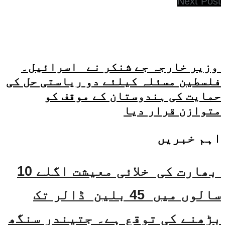
Next Post
وزیر خارجہ جے شنکر نے اسرائیل۔
فلسطین مسئلہ کیلئے دو ریاستی حل کی
حمایت کی ہندوستان کے موقف کو
متوازن قرار دیا
اہم خبریں
بھارت کی خلائی معیشت اگلے 10
سالوں میں 45 بلین ڈالر تک
بڑھنے کی توقع ہے۔ جتیندر سنگھ