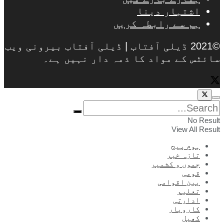
اشتہار دینا
ہم سے رابطہ کریں
©2021 ڈیلی آفتاب | ڈیلی آفتاب بیرونی ویب
سائٹس کے مواد کا ذمہ دار نہیں ہے۔
No Result
View All Result
ہوم پیج
تازہ خبر
جموں و کشمیر
قومی
بین اقوامی
تعلیم
ادارتی
کاروبار
کھیل