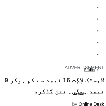
کاروبار
کھیل
تفریح
صحت
آج کا اخبار
ADVERTISEMENT
Edition
لاجسٹک لاگت 16 فیصد سے کم ہوکر 9
اردو
فیصد ہوگی۔ نتن گڈکری
English
by
Online Desk