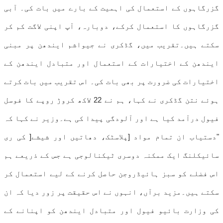
گزرگاہوں کے استعمال کی اہمیت کے بارے میں بات کی۔ آبی
گزرگاہوں کا استعمال کرکے، دوبارہ، آپ اپنی لاگت کم کر
سکتے ہیں۔تقریب میں، گڈکری نے جیواشم ایندھن پر مبنی
ایندھن کے اختیارات کے استعمال اور متبادل ایندھن کے
اختیارات کی ضرورت پر بھی بات کی۔ اس تقریب میں بات کرتے
ہوئے نتن گڈکری نے کہا، ہم نے 22 لاکھ کروڑ روپے کا فوسل
فیول درآمد کیا ہے اور آلودگی پیدا کی ہے۔وزیر نے کہا کہ
"دستیاب ان تمام مواد [پلاسٹک، دھاتیں اور شیشے[ کی ری
سائیکلنگ ایک ممکنہ دوسری ٹیکنالوجی ہے جس کے ذریعے ہم
اس فضلے کو سبز ہائیڈروجن حاصل کرنے کے لیے استعمال کر
سکتے ہیں۔مزید برآں، انہوں نے اس حقیقت پر زور دیا کہ ان
کی وزارت بائیو فیول اور متبادل ایندھن کو اپنانے کے