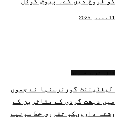
کو فروغ دیں گے۔ پیوش گوئل
11 دسمبر 2025
تازہ ترین خبریں
لیفٹیننٹ گورنرسنہا نے جموں
میں دہشت گردی کے متاثرین کے
رشتہ داروںکو تقرری خط سونپے