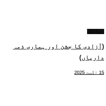
ادارتی
(آزادی کا جشن اور ہماری ذمہ
داریاں)
15 اگست 2025