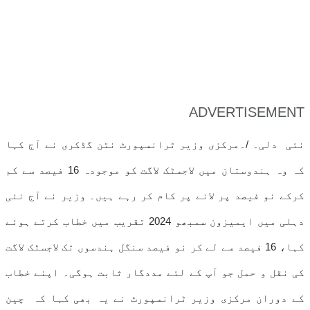
ADVERTISEMENT
نئی دلی۔ /۔مرکزی وزیر ٹرانسپورٹ نتن گڈکری نے آج کہا
کہ وہ ہندوستان میں لاجسٹک لاگت کو موجودہ 16 فیصد سے کم
کرکے نو فیصد پر لانے پر کام کر رہے ہیں۔ وزیر نے آج نئی
دہلی میں ایمیزون سمبھو 2024 تقریب میں خطاب کرتے ہوئے
کہا، 16 فیصد سے لے کر نو فیصد سنگل ہندسوں تک لاجسٹک لاگت
کی نقل و حمل جو آپ کے لئے مددگار ثابت ہوگی۔ اپنے خطاب
کے دوران مرکزی وزیر ٹرانسپورٹ نے یہ بھی کہا کہ چین