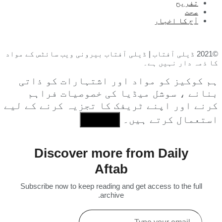
تفریح
صحت
آج کا اخبار
©2021 ڈیلی آفتاب | ڈیلی آفتاب بیرونی ویب سائٹس کے مواد
کا ذمہ دار نہیں ہے۔
ہم کوکیز کو مواد اور اشتہارات کو ذاتی
بنانے ، سوشل میڈیا کی خصوصیات فراہم
کرنے اور اپنے ٹریفک کا تجزیہ کرنے کے لیے
استعمال کرتے ہیں۔
I Agree
Discover more from Daily
Aftab
Subscribe now to keep reading and get access to the full
archive.
Type