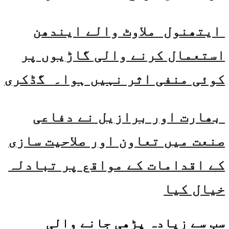
ایتھنول ملاوٹ والے ایندھن
استعمال کرنے والی گاڑیوں پر
کوئی منفی اثر نہیں ہوا۔ گڈکری
بھارت اور برازیل نے دفاعی
صنعت میں تعاون اور صلاحیت سازی
کے اقدامات کے مواقع پر تبادلہ
خیال کیا
سب سے زیادہ پڑھی جانے والی