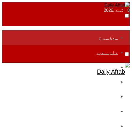
8 اگست ,2026
ہوم پیج
تازہ خبر
جموں و کشمیر
قومی
بین اقوامی
تعلیم
ادارتی