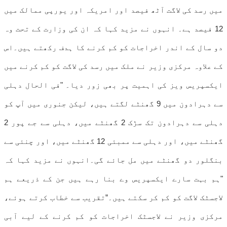
میں رسد کی لاگت آٹھ فیصد اور امریکہ اور یورپی ممالک میں
12 فیصد ہے۔ انہوں نے مزید کہا کہ ان کی وزارت کے تحت وہ
دو سال کے اندر اخراجات کو کم کرنے کا ہدف رکھتے ہیں۔اس
کے علاوہ مرکزی وزیر نے ملک میں رسد کی لاگت کو کم کرنے میں
ایکسپریس ویز کی اہمیت پر بھی زور دیا۔ "فی الحال دہلی
سے دہرادون میں 9 گھنٹے لگتے ہیں، لیکن جنوری میں آپ کو
دہلی سے دہرادون تک سڑک 2 گھنٹے میں، دہلی سے جے پور 2
گھنٹے میں، اور دہلی سے ممبئی 12 گھنٹے میں، اور چنئی سے
بنگلور دو گھنٹے میں مل جائے گی۔انہوں نے مزید کہا کہ
"ہم بہت سارے ایکسپریس وے بنا رہے ہیں جن کے ذریعے ہم
لاجسٹک لاگت کو کم کر سکتے ہیں۔”تقریب سے خطاب کرتے ہوئے،
مرکزی وزیر نے لاجسٹک اخراجات کو کم کرنے کے لیے آبی