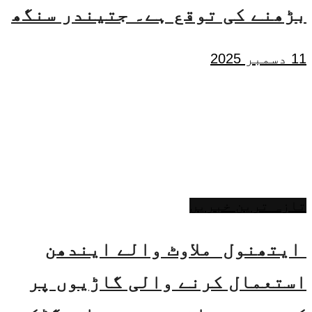
بڑھنے کی توقع ہے۔ جتیندر سنگھ
11 دسمبر 2025
تازہ ترین خبریں
ایتھنول ملاوٹ والے ایندھن
استعمال کرنے والی گاڑیوں پر