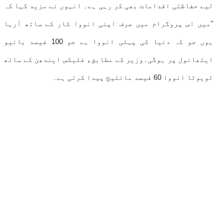
لیے حفاظتی اقدامات بھی کر رہی ہے۔ انہوں نے مزید کہا کہ
"میں اس پروگرام میں صرف اپنی انووا کار کے ساتھ آرہا
ہوں جو کہ دنیا کی پہلی انووا ہے جو 100 فیصد بائیو
ایتھانول پر ہوگی۔وزیر کے مطابق، فلیکس ایندھن کے ساتھ
ٹویوٹا انووا 60 فیصد مائلیج پیدا کرتی ہے۔