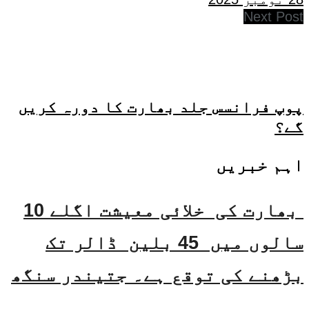
Next Post
پوپ فرانسس جلد بھارت کا دورہ کریں
گے؟
اہم خبریں
بھارت کی خلائی معیشت اگلے 10
سالوں میں 45 بلین ڈالر تک
بڑھنے کی توقع ہے۔ جتیندر سنگھ