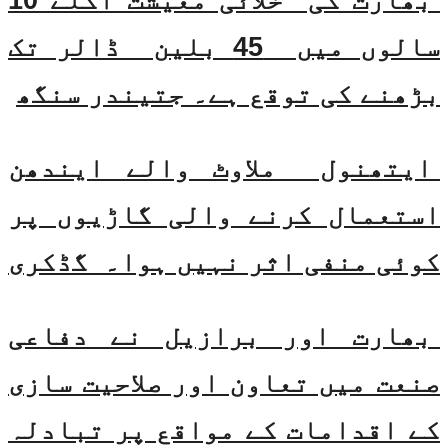
سالوں میں 45 بلین ڈالر تک
بڑھنے کی توقع ہے۔ جتیندر سنگھ
ایتھنول ملاوٹ والے ایندھن
استعمال کرنے والی گاڑیوں پر
کوئی منفی اثر نہیں ہوا۔ گڈکری
بھارت اور برازیل نے دفاعی
صنعت میں تعاون اور صلاحیت سازی
کے اقدامات کے مواقع پر تبادلہ