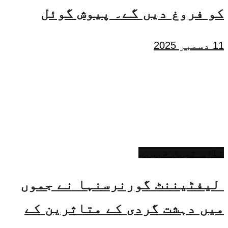
کو فروغ دیں گے۔ پیوش گوئل
11 دسمبر 2025
تازہ ترین خبریں
لیفٹیننٹ گورنرسنہا نے جموں
میں دہشت گردی کے متاثرین کے