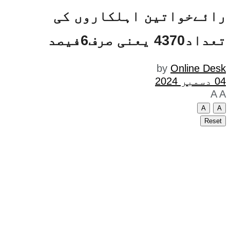
رائےخواتین اہلکاروں کی
تعداد4370 یعنی صرف6فیصد
by
Online Desk
04 دسمبر 2024
A
A
A
A
Reset