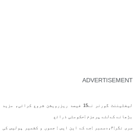
ADVERTISEMENT
لیفٹیننٹ گورنر نے15 فیصد ریزرویشن شروع کرائی، مزید
بڑھانے کےلئے پرعزم :حکومتی ذرائع
سری نگر:۴،دسمبر :جے کے این ایس : جموں و کشمیر پولیس کی