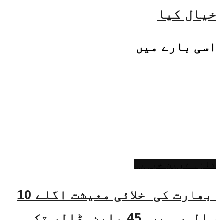
خیال کیا
اسی
بارے میں
تازہ ترین خبریں
بھارت کی خلائی معیشت اگلے 10
سالوں میں 45 بلین ڈالر تک