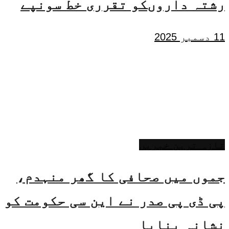
رشتہ داروںکو تقرری خط سونپے
11 دسمبر 2025
تازہ ترین خبریں
جموں میں صحافی کا گھر منہدم،
پی ڈی پی صدر نے این سی حکومت کو
نشانہ بنایا