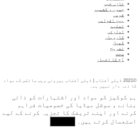
تازہ خبر
جموں و کشمیر
قومی
بین اقوامی
تعلیم
ادارتی
کاروبار
کھیل
تفریح
صحت
آج کا اخبار
©2021 ڈیلی آفتاب | ڈیلی آفتاب بیرونی ویب سائٹس کے مواد
کا ذمہ دار نہیں ہے۔
ہم کوکیز کو مواد اور اشتہارات کو ذاتی
بنانے ، سوشل میڈیا کی خصوصیات فراہم
کرنے اور اپنے ٹریفک کا تجزیہ کرنے کے لیے
استعمال کرتے ہیں۔
I Agree