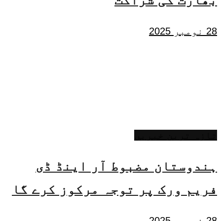
28 نومبر 2025
تازہ ترین خبریں
ہندوستان مضبوط آر اینڈ ڈی
فریم ورک پر توجہ مرکوز کرے گا
28 نومبر 2025