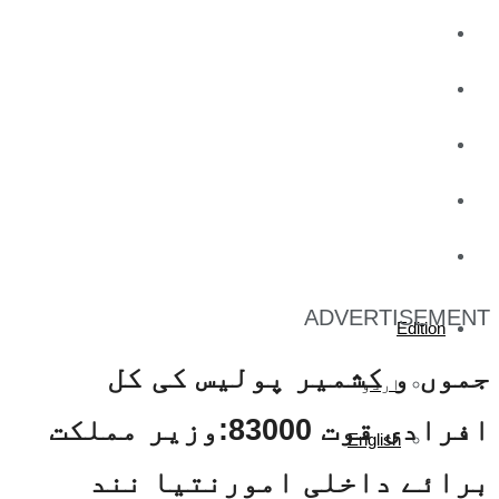
کاروبار
کھیل
تفریح
صحت
آج کا اخبار
ADVERTISEMENT
Edition
جموں و کشمیر پولیس کی کل
اردو
افرادی قوت 83000:وزیر مملکت
English
برائے داخلی امورنتیا نند