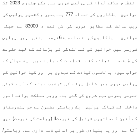
انتظام علاقے لداخ کی پولیس فورس میں یکم جنوری 2023 تک
خواتین اہلکاروں کی تعداد 777 ہے۔جموں و کشمیر پولیس کی
ویب سائٹ کے مطابق فورس کی کل تعداد 83000 ہے جبکہ
خواتین اہلکاروںکی تعدادصرف6فیصد بنتی ہیں۔پولیس
فورسز میں خواتین کی نمائندگی کو بڑھانے کے لیے حکومت
کی طرف سے اٹھائے گئے اقدامات کے بارے میں ایک سوال کے
جواب میں، بالخصوص قیادت کے عہدوں پر اور کیا خواتین کو
پولیس فورس میں شامل ہونے کی ترغیب دینے کے لیے کوئی
خصوصی بھرتی مہم شروع کی گئی ہے۔ وزیر مملکت برائے امور
داخلہ نے کہاکہ پولیس ایک ریاستی مضمون ہے جو ہندوستان
کے آئین کے ساتویں شیڈول کی فہرستII (ریاست کی فہرست) میں
آتا ہے اور یہ بنیادی طور پر اس کی ذمہ داری ہے۔ ریاستی/