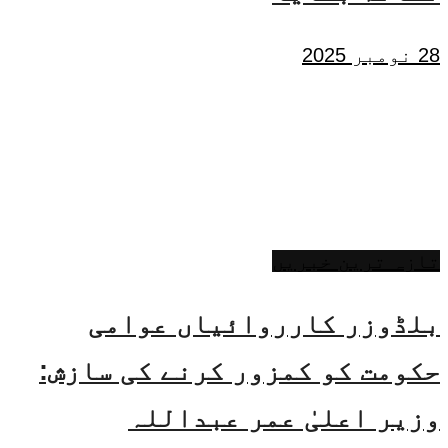
28 نومبر 2025
تازہ ترین خبریں
بلڈوزر کارروائیاں عوامی
حکومت کو کمزور کرنے کی سازش:
وزیر اعلیٰ عمر عبداللہ