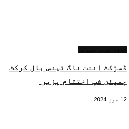
تازہ ترین خبریں
ڈسڑکٹ اننت ناگ ٹینس بال کرکٹ
چمپئن شپ اختتام پزیر
12 جون 2024