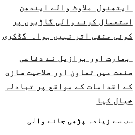
ایتھنول ملاوٹ والے ایندھن
استعمال کرنے والی گاڑیوں پر
کوئی منفی اثر نہیں ہوا۔ گڈکری
بھارت اور برازیل نے دفاعی
صنعت میں تعاون اور صلاحیت سازی
کے اقدامات کے مواقع پر تبادلہ
خیال کیا
سب سے زیادہ پڑھی جانے والی