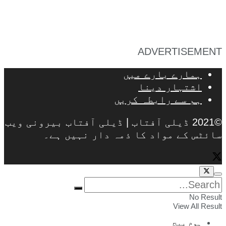
ADVERTISEMENT
ہمارے بارے میں
اشتہار دینا
ہم سے رابطہ کریں
©2021 ڈیلی آفتاب | ڈیلی آفتاب بیرونی ویب
سائٹس کے مواد کا ذمہ دار نہیں ہے۔
No Result
View All Result
ہوم پیج