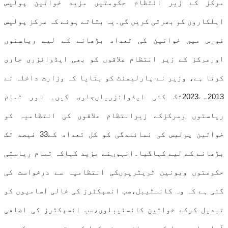
مرکز کے زیر انتظام حکومتیں مزید خواتین پولیس
اہلکاروں کو بھرتی کریں گی۔یہ بتاتے ہوئے کہ مرکز پولیس
فورس میں خواتین کی تعداد بڑھانے کے لیے ریاستوں
اورمرکز کے زیر انتظام علاقوں کو بھی ایڈوائزری جاری
کرتا ہے، وزیر نے پارلیمنٹ کو بتایا کہ وزارت داخلہ نے
2013سے2023تک کئی ایڈوائزریاںجاری کیں۔ اور تمام
ریاستوں ومرکزکے زیرانتظام علاقوں کی انتظامیہ کو
خواتین پولیس کی نمائندگی کو کل تعداد کے33 فیصد تک
بڑھانے کے لیے کہاگیا۔انہوںنے مزید کہاکہ تمام ریاستی
حکومتوں ویونین ٹریٹریوںکی انتظامیہ سے درخواست کی
گئی ہے کہ وہ کانسٹیبل،سب انسپکٹرز کی خالی آسامیوں کو
تبدیل کرکے خواتین کانسٹیبلوں،سب انسپکٹرز کی اضافی