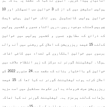
آسامیاں پیدا کریں۔ انہوں نے کہا کہ مقصد یہ ہے کہ ہر
پولیس اسٹیشن میں کم از کم 3 خواتین سب انسپکٹر اور 10
خواتین پولیس کانسٹیبل ہوں تاکہ خواتین ہیلپ ڈیسک
چوبیس گھنٹے موجود رہیں۔دریں اثنا، جموں و کشمیر پولیس
کے ذرائع کے مطابق، جموں و کشمیر پولیس میں خواتین
کےلئے 15 فیصد ریزرویشن کے اعلان کی روشنی میں آنے والے
برسوں میں خواتین اہلکاروں کی تعداد میں کافی اضافہ
ہوگا۔ لیفٹیننٹ گورنر نے مرکز کے زیر انتظام علاقے میں
خواتین کو بااختیار بنانے کے مقصد سے۔24 جنوری 2022 کو
اعلان کرتے ہوئے لیفٹیننٹ گورنر نے کہا تھا کہ 15 فیصد
ریزرویشن صرف شروعات ہے اور حکومت مستقبل میں اسے مزید
بڑھانے کےلئے پرعزم ہے۔ لیفٹیننٹ گورنر نے کہا تھاکہ
جموں وکشمیر پولیس میں خواتین کے لیے 15فیصد ریزرویشن