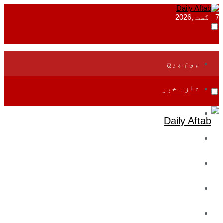
7 اگست ,2026
ہوم پیج
تازہ خبر
جموں و کشمیر
قومی
بین اقوامی
تعلیم
ادارتی