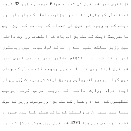
کل نفری میں خواتین کی تعداد صرف6 فیصد ہے اور 33 فیصد
نمائندگی کو یقینی بنانے پر وزارت داخلہ کے بار بار زور
دینے کے باوجود خواتین کی تعداد کم ہے۔جے کے این ایس
مانٹرینگ ڈیسک کے مطابق اس بات کا انکشاف وزارت داخلہ
میں وزیر مملکت نتیا نند رائے نے لوک سبھا میں ریاستوں
اور مرکز کے زیر انتظام علاقوں میں پولیس فورس میں
خواتین اہلکاروں کے بارے میں پوچھے گئے سوال کے جواب
میں کیا ۔بیورو آف پولیس ریسرچ اینڈ ڈیولپمنٹ (بی پی آر
اینڈ ڈی)، وزارت داخلہ کے ذریعہ مرتب کردہ پولیس
تنظیموں کے اعداد و شمار کے مطابق اورموصوف وزیر نے لوک
سبھا میں ممبران پارلیمنٹ کے ساتھ شیئر کیا ہے، جموں و
کشمیر پولیس میں صرف 4370 خواتین ہیں جبکہ مرکز کے زیر