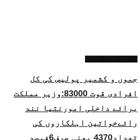
تازہ ترین خبریں
جموں و کشمیر پولیس کی کل
افرادی قوت 83000:وزیر مملکت
برائے داخلی امورنتیا نند
رائےخواتین اہلکاروں کی
تعداد4370 یعنی صرف6فیصد