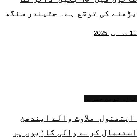
بڑھنے کی توقع ہے۔ جتیندر سنگھ
11 دسمبر 2025
تازہ ترین خبریں
ایتھنول ملاوٹ والے ایندھن
استعمال کرنے والی گاڑیوں پر