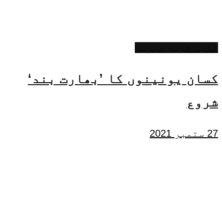
تازہ ترین خبریں
کسان یونینوں کا ’بھارت بند‘
شروع
27 ستمبر 2021