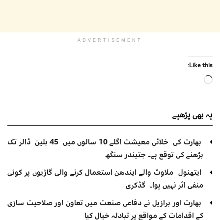
ADVERTISEMENT
Like this:
Loading…
یہ بھی
پڑھیے
بھارت کی خلائی معیشت اگلے 10 سالوں میں 45 بلین ڈالر تک
بڑھنے کی توقع ہے۔ جتیندر سنگھ
ایتھنول ملاوٹ والے ایندھن استعمال کرنے والی گاڑیوں پر کوئی
منفی اثر نہیں ہوا۔ گڈکری
بھارت اور برازیل نے دفاعی صنعت میں تعاون اور صلاحیت سازی
کے اقدامات کے مواقع پر تبادلہ خیال کیا