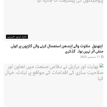
تازہ ترین خبریں
ایتھنول ملاوٹ والے ایندھن استعمال کرنے والی گاڑیوں پر کوئی
منفی اثر نہیں ہوا۔ گڈکری
11 دسمبر 2025