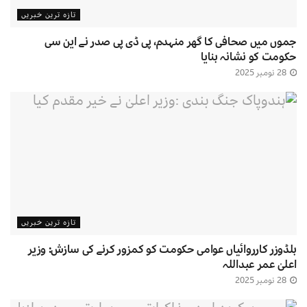
تازہ ترین خبریں
جموں میں صحافی کا گھر منہدم، پی ڈی پی صدر نے این سی
حکومت کو نشانہ بنایا
28 نومبر 2025
تازہ ترین خبریں
بلڈوزر کارروائیاں عوامی حکومت کو کمزور کرنے کی سازش: وزیر
اعلیٰ عمر عبداللہ
28 نومبر 2025