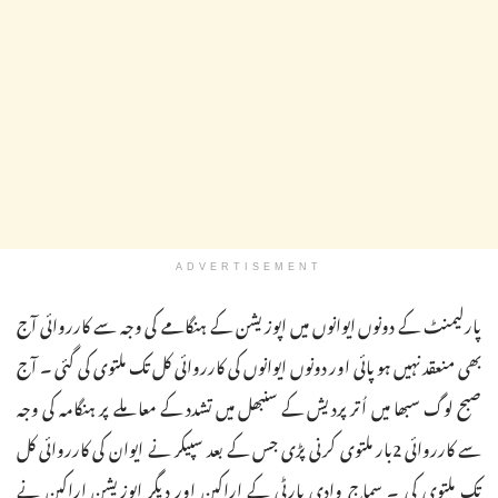
ADVERTISEMENT
پارلیمنٹ کے دونوں ایوانوں میں اپوزیشن کے ہنگامے کی وجہ سے کارروائی آج
بھی منعقد نہیں ہو پائی اور دونوں ایوانوں کی کارروائی کل تک ملتوی کی گئی ۔ آج
صبح لوگ سبھا میں اُتر پردیش کے سنبھل میں تشدد کے معاملے پر ہنگامہ کی وجہ
سے کارروائی 2بار ملتوی کرنی پڑی جس کے بعد سپیکر نے ایوان کی کارروائی کل
تک ملتوی کی ۔ سماج وادی پارٹی کے اراکین اور دیگر اپوزیشن اراکین نے