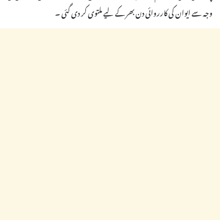
وجہ سے ایوان کی کارروائی دن بھر کے لیے ملتوی کر دی گئی ۔