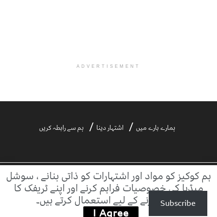
ADVERTISEMENT
ہمارے بارے میں
اشتہار دینا
ہم سے رابطہ کریں
ہم کوکیز کو مواد اور اشتہارات کو ذاتی بنانے ، سوشل
©2021 ڈیلی آفتاب | ڈیلی آفتاب بیرونی ویب سائٹس کے مواد کا ذمہ دار نہیں ہے۔
میڈیا کی خصوصیات فراہم کرنے اور اپنے ٹریفک کا
تجزیہ کرنے کے لیے استعمال کرتے ہیں۔
Subscribe
I Agree