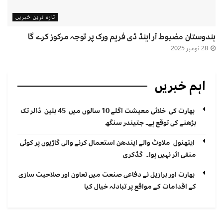
تازہ ترین خبریں
ہندوستان مضبوط آر اینڈ ڈی فریم ورک پر توجہ مرکوز کرے گا
28 نومبر 2025
اہم خبریں
بھارت کی خلائی معیشت اگلے 10 سالوں میں 45 بلین ڈالر تک
بڑھنے کی توقع ہے۔ جتیندر سنگھ
ایتھنول ملاوٹ والے ایندھن استعمال کرنے والی گاڑیوں پر کوئی
منفی اثر نہیں ہوا۔ گڈکری
بھارت اور برازیل نے دفاعی صنعت میں تعاون اور صلاحیت سازی
کے اقدامات کے مواقع پر تبادلہ خیال کیا