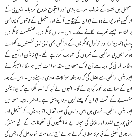
سنبھل میں تشدد کے خلاف نعرے بازی اور احتجاج شروع کردیا۔ ایس پی کے
اراکین شور مچاتے ہوئے ایوان کے بیچ میں آگئے اور سنبھل کے قاتلوں کو پھانسی
پر لٹکا دو جیسے نعرے لگانے لگے۔ اس دوران کانگریس، نیشنلسٹ کانگریس
پارٹی (شردپوار) اور ترنمول کانگریس کے اراکین بھی اپنی اپنی نشستوں پر کھڑے
ہوکر ایس پی اراکین کے نعروں کی حمایت کررہے تھے۔اپوزیشن اراکین کے
ہنگامہ آرائی کی وجہ سے آج لوک سبھا میں وقفہ سوالات نہیں ہوسکا /اسپیکر نے
اپوزیشن اراکین سے اپیل کی کہ وہ وقفہ سوالات جاری رہنے دیں۔ اس کے بعد
ان کے معاملے پر غور کیا جائے گا۔ انہوں نے کہا کہ ایسا لگتا ہے کہ اپوزیشن
منصوبے کے تحت ایوان کو چلنے نہیں دینا چاہتی ہے۔ادھر راجیہ سبھا میں
اپوزیشن اراکین نے دہلی میں امن و امان کی صورتحال، اتر پردیش کے سنبھل اور
منی پور میں تشدد اور اڈانی کی مبینہ بے ضابطگیوں کی تحقیقات کے لیے مشترکہ
پارلیمانی کمیٹی کے قیام کا مطالبہ کرتے ہوئے آج زبردست شوروغل کیا، جس کی