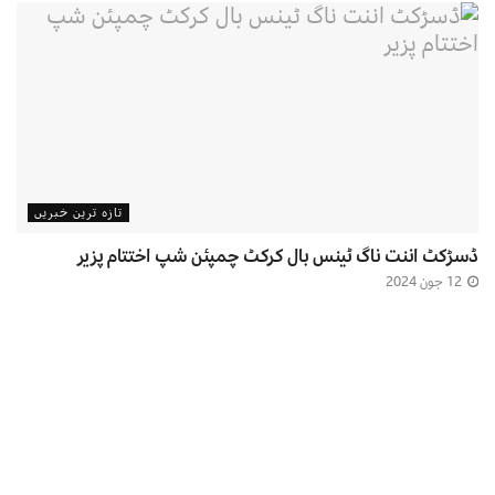
تازہ ترین خبریں
ڈسڑکٹ اننت ناگ ٹینس بال کرکٹ چمپئن شپ اختتام پزیر
12 جون 2024