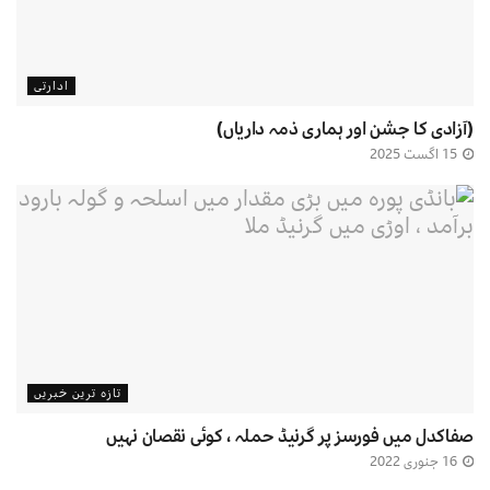
ادارتی
(آزادی کا جشن اور ہماری ذمہ داریاں)
15 اگست 2025
تازہ ترین خبریں
صفاکدل میں فورسز پر گرنیڈ حملہ ، کوئی نقصان نہیں
16 جنوری 2022