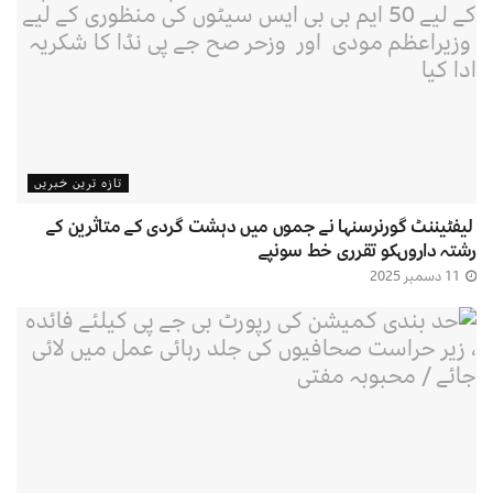
تازہ ترین خبریں
لیفٹیننٹ گورنرسنہا نے جموں میں دہشت گردی کے متاثرین کے
رشتہ داروںکو تقرری خط سونپے
11 دسمبر 2025