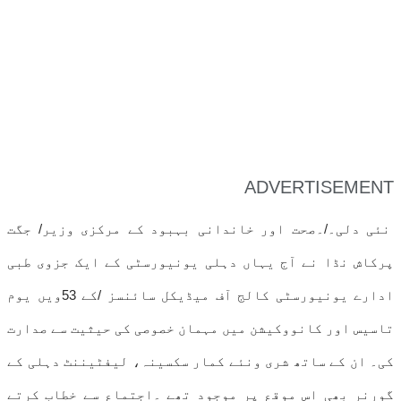
ADVERTISEMENT
نئی دلی۔/۔صحت اور خاندانی بہبود کے مرکزی وزیر/ جگت
پرکاش نڈا نے آج یہاں دہلی یونیورسٹی کے ایک جزوی طبی
ادارے یونیورسٹی کالج آف میڈیکل سائنسز /کے 53ویں یوم
تاسیس اور کانووکیشن میں مہمان خصوصی کی حیثیت سے صدارت
کی۔ ان کے ساتھ شری ونئے کمار سکسینہ، لیفٹیننٹ دہلی کے
گورنر بھی اس موقع پر موجود تھے ۔اجتماع سے خطاب کرتے