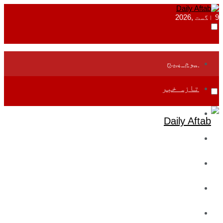
9 اگست ,2026
ہوم پیج
تازہ خبر
جموں و کشمیر
قومی
بین اقوامی
تعلیم
ادارتی