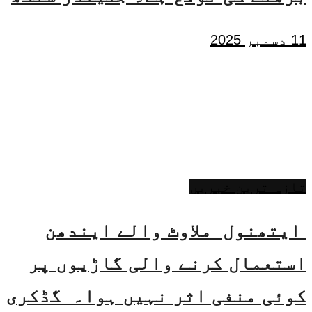
11 دسمبر 2025
تازہ ترین خبریں
ایتھنول ملاوٹ والے ایندھن
استعمال کرنے والی گاڑیوں پر
کوئی منفی اثر نہیں ہوا۔ گڈکری