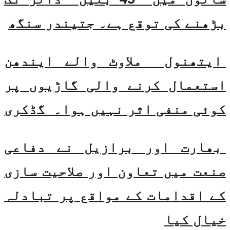
بڑھنے کی توقع ہے۔ جتیندر سنگھ
ایتھنول ملاوٹ والے ایندھن
استعمال کرنے والی گاڑیوں پر
کوئی منفی اثر نہیں ہوا۔ گڈکری
بھارت اور برازیل نے دفاعی
صنعت میں تعاون اور صلاحیت سازی
کے اقدامات کے مواقع پر تبادلہ
خیال کیا