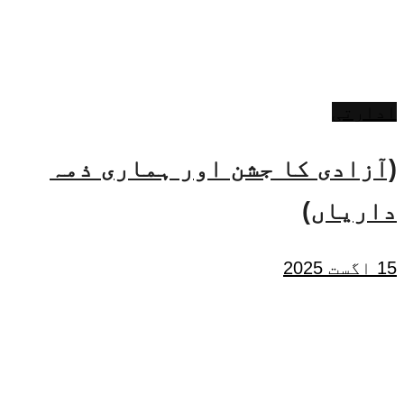
ادارتی
(آزادی کا جشن اور ہماری ذمہ
داریاں)
15 اگست 2025