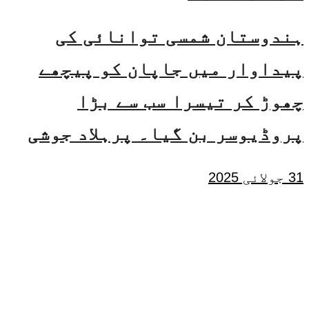
ہندوستان شمسی توانائی کی
پیداوار میں جاپان کو پیچھے
چھوڑ کر تیسرا سب سے بڑا
پروڈیوسر بن گیا۔ پرہلاد جوشی
31 جولائی 2025