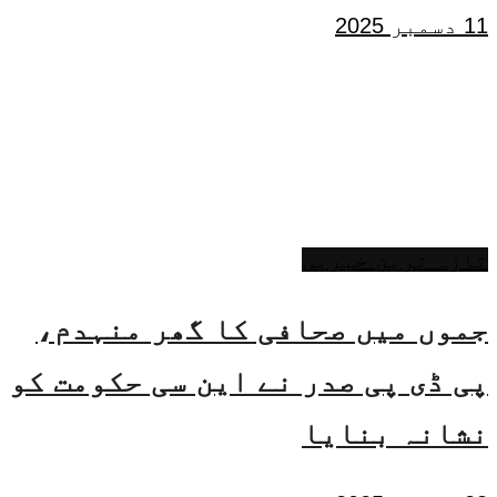
11 دسمبر 2025
تازہ ترین خبریں
جموں میں صحافی کا گھر منہدم،
پی ڈی پی صدر نے این سی حکومت کو
نشانہ بنایا