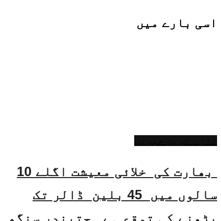
اسی
بارے میں
تازہ ترین خبریں
بھارت کی خلائی معیشت اگلے 10
سالوں میں 45 بلین ڈالر تک
بڑھنے کی توقع ہے۔ جتیندر سنگھ