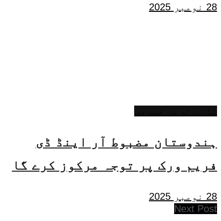
28 نومبر 2025
تازہ ترین خبریں
ہندوستان مضبوط آر اینڈ ڈی
فریم ورک پر توجہ مرکوز کرے گا
28 نومبر 2025
Next Post