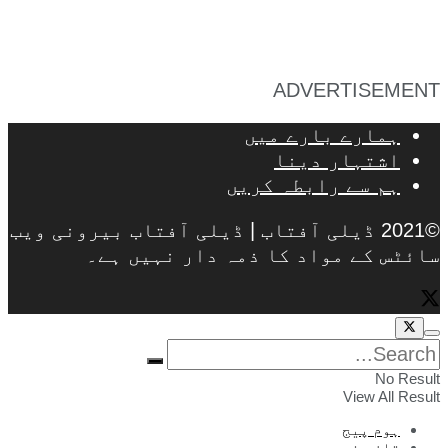
ADVERTISEMENT
ہمارے بارے میں
اشتہار دینا
ہم سے رابطہ کریں
©2021 ڈیلی آفتاب | ڈیلی آفتاب بیرونی ویب
سائٹس کے مواد کا ذمہ دار نہیں ہے۔
No Result
View All Result
ہوم پیج
تازہ خبر