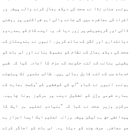
ہوئے، جناب نڈا نے صحت کی دیکھ بھال کرنے والے پیشہ ور
افراد کی معاشرے میں کی جانے والی اہم شراکتوں پر روشنی
ڈالی اور گریجویٹس پر زور دیا کہ وہ اپنے کام کو ہمدردی،
دیانتداری اور لگن کے ساتھ کریں۔ انہوں نے ہندوستان کے
صحت کی دیکھ بھال کے نظام کو مضبوط بنانے اور اس بات کو
یقینی بنانے کے لئے حکومت کے عزم کا اعادہ کیا کہ طبی
خدمات سب کے لئے قابل رسائی ہیں۔ طالب علموں تک پہنچتے
ہوئے، انہوں نے کہا، "آپ کی کوششوں کو ‘وکست بھارت کے
ہمارے قومی وژن کو تشکیل دینے پر مرکوز ہونا چاہیے۔
مرکزی وزیر صحت نے کہا کہ "بنیادی تعلیم ہر ایک کا
پیدائشی حق ہے لیکن پیشہ ورانہ تعلیم ایک ایسا اعزاز ہے
جو معاشرہ صرف چند کو دیتا ہے۔ اس بات کو اجاگر کرتے