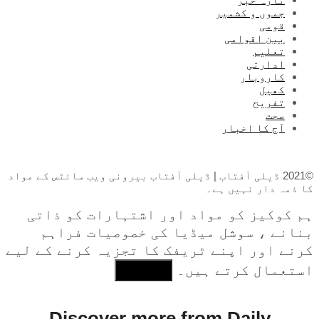
جموں و کشمیر
قومی
بین اقوامی
تعلیم
ادارتی
کاروبار
کھیل
تفریح
صحت
آج کا اخبار
©2021 ڈیلی آفتاب | ڈیلی آفتاب بیرونی ویب سائٹس کے مواد
کا ذمہ دار نہیں ہے۔
ہم کوکیز کو مواد اور اشتہارات کو ذاتی
بنانے ، سوشل میڈیا کی خصوصیات فراہم
کرنے اور اپنے ٹریفک کا تجزیہ کرنے کے لیے
استعمال کرتے ہیں۔
I Agree
Discover more from Daily