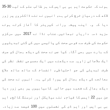
ہوئے کہ حکومت ایم بی بی ایس کے ہر طالب علم کے لیے 30-35
لاکھ کے درمیان خرچ کرتی ہے، انہوں نے نئے ڈاکٹروں پر زور
دیا کہ وہ اپنے پیشہ ورانہ کیریئر کا آغاز کرتے ہوئے
مزید ذمہ داریاں نبھائیں۔جناب نڈا نے 2017 میں مرکزی
حکومت کی طرف سے قومی صحت کی پالیسی میں کی گئی تبدیلیوں
کے بارے میں بھی آگاہ کیا جس نے صحت کی دیکھ بھال کو صرف
ایک علاجاتی زاویہ سے دیکھنے میں ایک مجموعی نقطہ نظر کی
طرف تبدیلی کی جو احتیاطی، انضمام کے ساتھ ساتھ علاج
معالجے کی دیکھ بھال کو پورا کرتی ہے۔ انہوں نے صحت کی
دیکھ بھال کے شعبے میں حالیہ کامیابیوں پر بھی زور دیا
جن میں 22 ایمس کا قیام، نئے میڈیکل اور نرسنگ کالج، ایم
بی بی ایس اور ایم ڈی کی نشستوں میں 100 فیصد سے زیادہ