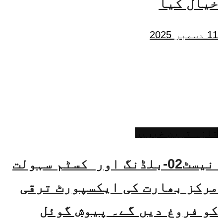
خیال کیا
11 دسمبر 2025
تازہ ترین خبریں
نیسٹ02-بلڈنگ اور کسٹم سہولت
مرکز بھارت کی ایکسپورٹ ترقی
کو فروغ دیں گے۔ پیوش گوئل