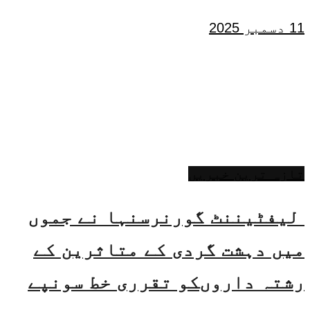
11 دسمبر 2025
تازہ ترین خبریں
لیفٹیننٹ گورنرسنہا نے جموں
میں دہشت گردی کے متاثرین کے
رشتہ داروںکو تقرری خط سونپے