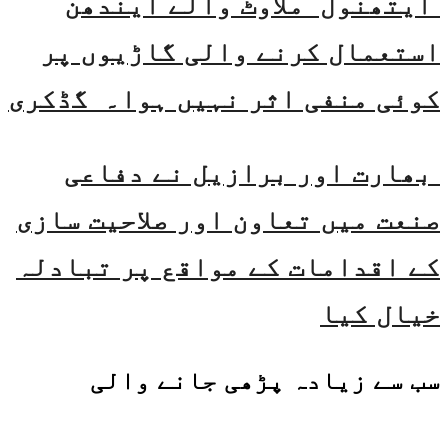
ایتھنول ملاوٹ والے ایندھن
استعمال کرنے والی گاڑیوں پر
کوئی منفی اثر نہیں ہوا۔ گڈکری
بھارت اور برازیل نے دفاعی
صنعت میں تعاون اور صلاحیت سازی
کے اقدامات کے مواقع پر تبادلہ
خیال کیا
سب سے زیادہ پڑھی جانے والی