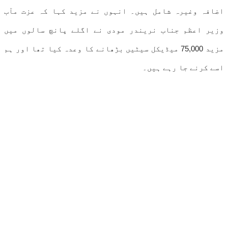
اضافہ وغیرہ شامل ہیں۔ انہوں نے مزید کہا کہ عزت مآب
وزیر اعظم جناب نریندر مودی نے اگلے پانچ سالوں میں
مزید 75,000 میڈیکل سیٹیں بڑھانے کا وعدہ کیا تھا اور ہم
اسے کرنے جا رہے ہیں۔