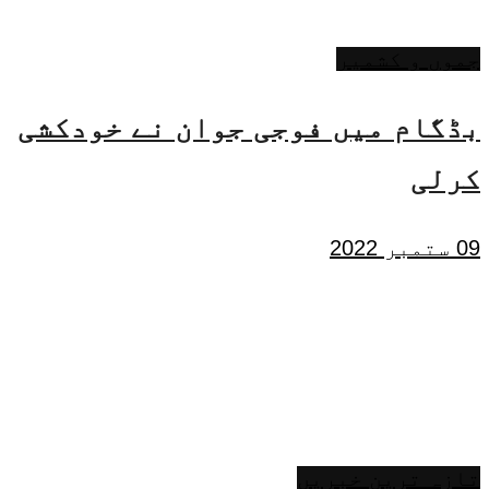
جموں و کشمیر
بڈگام میں فوجی جوان نے خودکشی
کرلی
09 ستمبر 2022
تازہ ترین خبریں