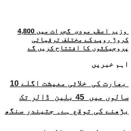
وزیر اعظم مودی گجرات میں 4,800
کروڑ روپے کے مختلف ترقیاتی
پروجیکٹوں کا افتتاح کریں گے
اہم خبریں
بھارت کی خلائی معیشت اگلے 10
سالوں میں 45 بلین ڈالر تک
بڑھنے کی توقع ہے۔ جتیندر سنگھ