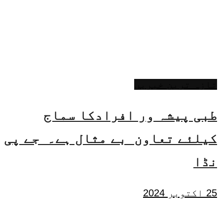
تازہ ترین خبریں
طبی پیشہ ور افرادکا سماج
کیلئے تعاون بے مثال ہے۔ جے پی
نڈا
25 اکتوبر 2024