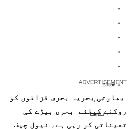
کاروبار
کھیل
تفریح
صحت
آج کا اخبار
ADVERTISEMENT
Edition
بھارتی بحریہ بحری قزاقوں کو
اردو
روکنے کیلئے بحری بیڑے کی
English
تعیناتی کر رہی ہے۔ نیول چیف