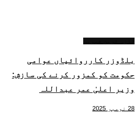
تازہ ترین خبریں
بلڈوزر کارروائیاں عوامی
حکومت کو کمزور کرنے کی سازش:
وزیر اعلیٰ عمر عبداللہ
28 نومبر 2025