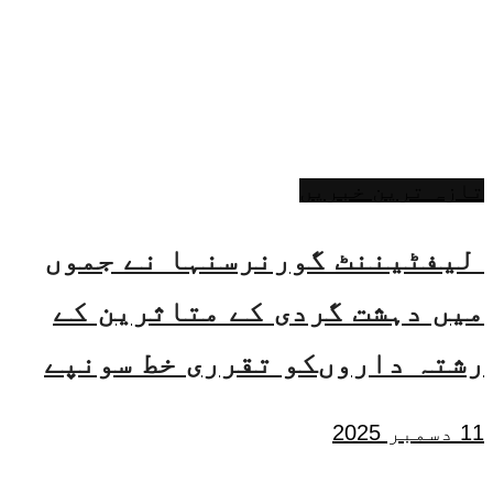
تازہ ترین خبریں
لیفٹیننٹ گورنرسنہا نے جموں
میں دہشت گردی کے متاثرین کے
رشتہ داروںکو تقرری خط سونپے
11 دسمبر 2025