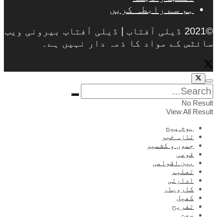
ہم سے رابطہ کریں
©2021 ڈیلی آفتاب | ڈیلی آفتاب بیرونی ویب
سائٹس کے مواد کا ذمہ دار نہیں ہے۔
No Result
View All Result
ہوم پیج
تازہ خبر
جموں و کشمیر
قومی
بین اقوامی
تعلیم
ادارتی
کاروبار
کھیل
تفریح
صحت