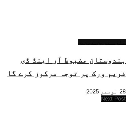
تازہ ترین خبریں
ہندوستان مضبوط آر اینڈ ڈی
فریم ورک پر توجہ مرکوز کرے گا
28 نومبر 2025
Next Post