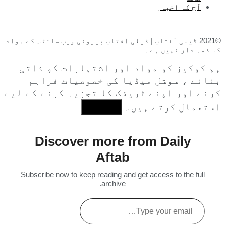
آج کا اخبار
©2021 ڈیلی آفتاب | ڈیلی آفتاب بیرونی ویب سائٹس کے مواد
کا ذمہ دار نہیں ہے۔
ہم کوکیز کو مواد اور اشتہارات کو ذاتی
بنانے ، سوشل میڈیا کی خصوصیات فراہم
کرنے اور اپنے ٹریفک کا تجزیہ کرنے کے لیے
استعمال کرتے ہیں۔
I Agree
Discover more from Daily
Aftab
Subscribe now to keep reading and get access to the full
archive.
Type
your