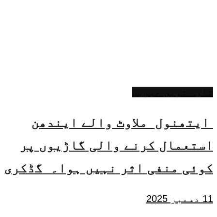
تازہ ترین خبریں
ایتھنول ملاوٹ والے ایندھن
استعمال کرنے والی گاڑیوں پر
کوئی منفی اثر نہیں ہوا۔ گڈکری
11 دسمبر 2025