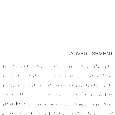
ADVERTISEMENT
نئی دلی/بحریہ کے سربراہ ایڈمرل ہری کمار نے بدھ کے روز
کہا کہ ہندوستانی بحریہ بحری قزاقوں کو دور رکھنے اور
انہیں اپنے پانیوں تک محدود رکھنے کے لیے اپنے بیڑے کو
فعال طور پر تعینات کر رہی ہے۔ بحریہ کے لیے اڈانی ڈیفنس
اینڈ ایرو اسپیس کے ذریعہ دیسی ساختہ درشتی 10 اسٹار
لائنر بغیر پائلٹ کے فضائی گاڑی (یو اے وی) کی نقاب کشائی