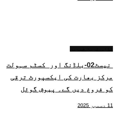
تازہ ترین خبریں
نیسٹ02-بلڈنگ اور کسٹم سہولت
مرکز بھارت کی ایکسپورٹ ترقی
کو فروغ دیں گے۔ پیوش گوئل
11 دسمبر 2025