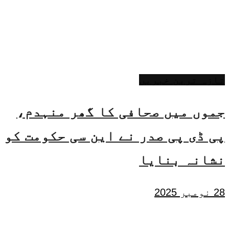
تازہ ترین خبریں
جموں میں صحافی کا گھر منہدم،
پی ڈی پی صدر نے این سی حکومت کو
نشانہ بنایا
28 نومبر 2025