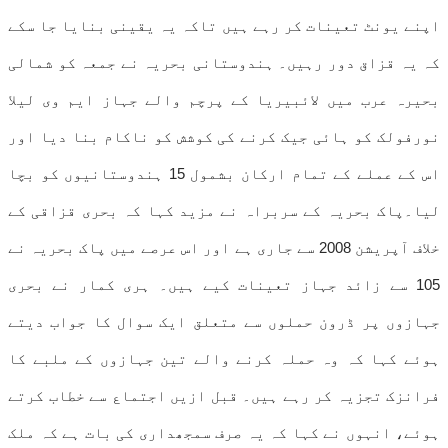
اپنے یونٹ تعینات کر رہے ہیں تاکہ یہ یقینی بنایا جا سکے
کہ یہ قزاق دور رہیں۔ ہندوستانی بحریہ نے جمعہ کو شمالی
بحیرہ عرب میں لائبیریا کے پرچم والے جہاز ایم وی لیلا
نورفولک کو ہائی جیک کرنے کی کوشش کو ناکام بنا دیا اور
اس کے عملے کے تمام ارکان بشمول 15 ہندوستانیوں کو بچا
لیا۔پاک بحریہ کے سربراہ نے مزید کہا کہ بحری قزاقی کے
خلاف آپریشن 2008 سے جاری ہے اور اس عرصے میں پاک بحریہ نے
105 سے زائد جہاز تعینات کیے ہیں۔ ہری کمار نے بحری
جہازوں پر ڈرون حملوں سے متعلق ایک سوال کا جواب دیتے
ہوئے کہا کہ وہ حملہ کرنے والے تین جہازوں کے ملبے کا
فرانزک تجزیہ کر رہے ہیں۔ قبل ازیں اجتماع سے خطاب کرتے
ہوئے، انہوں نے کہا کہ یہ صرف سمجھداری کی بات ہے کہ ملک