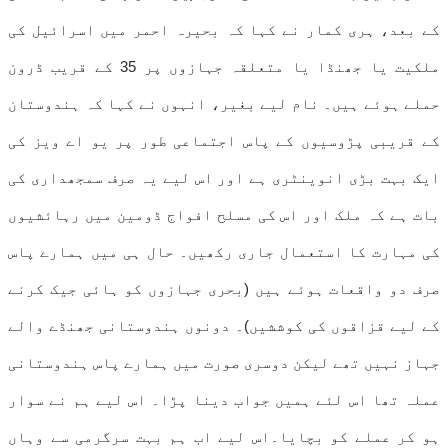
کے بعد، ہری کمار نے کہا کہ بحیرہ احمر میں اسرائیل کی
ملکیت یا جھنڈا یا متعلقہ جہازوں پر 35 کے قریب ڈرون
حملے ہوئے ہیں۔ نام لیے بغیر، انہوں نے کہا کہ ہندوستان
کے قریبی پڑوسیوں کے پاس اجتماعی طور پر یو اے ویز کی
ایک بہت بڑی انوینٹری ہے اور اس لیے یہ صرف سمجھداری کی
بات ہے کہ ملک اور اس کی مسلح افواج ڈومین میں رہائشیوں
کی مہارت کا استعمال جاری رکھیں۔ حال ہی میں ہمارے پاس
صرف دو واقعات ہوئے ہیں (بحری جہازوں کو ہائی جیک کرنے
کے لیے قزاقوں کی کوششیں)۔ دونوں ہندوستانی جھنڈے والے
جہاز نہیں تھے لیکن دوسری صورت میں ہمارے پاس ہندوستانی
عملہ تھا اس لئے ہمیں جواب دینا پڑا۔ اس لیے ہم نے سوار
ہو کر عملے کو بچایا۔اس لیے اب ہم بہت سرگرمی سے وہاں