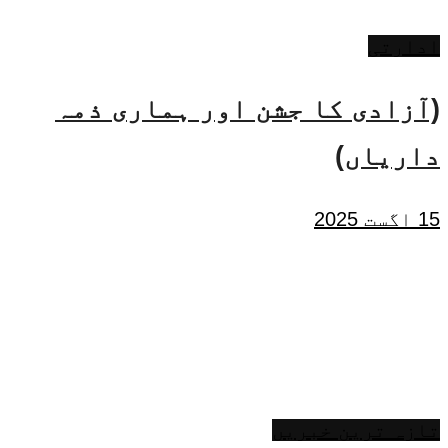
ادارتی
(آزادی کا جشن اور ہماری ذمہ
داریاں)
15 اگست 2025
تازہ ترین خبریں