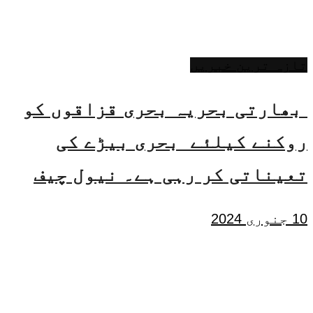
تازہ ترین خبریں
بھارتی بحریہ بحری قزاقوں کو
روکنے کیلئے بحری بیڑے کی
تعیناتی کر رہی ہے۔ نیول چیف
10 جنوری 2024