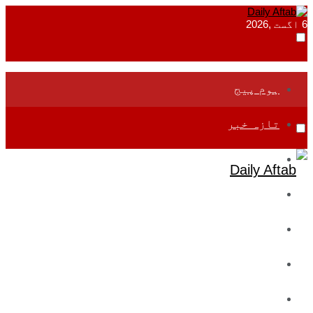
6 اگست ,2026
ہوم پیج
تازہ خبر
جموں و کشمیر
قومی
بین اقوامی
تعلیم
ادارتی