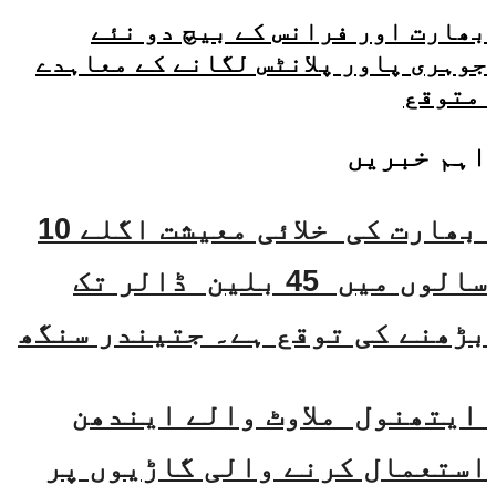
بھارت اور فرانس کے بیچ دو نئے
جوہری پاور پلانٹس لگانے کے معاہدے
متوقع
اہم خبریں
بھارت کی خلائی معیشت اگلے 10
سالوں میں 45 بلین ڈالر تک
بڑھنے کی توقع ہے۔ جتیندر سنگھ
ایتھنول ملاوٹ والے ایندھن
استعمال کرنے والی گاڑیوں پر