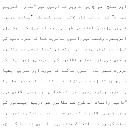
اور مسلح افواج یو اے ویز کے ڈومین میں ”ہماری گھریلو
مہارت” کو بروئے کار لاتے رہیں کیونکہ ”ہمارے دونوں
قریبی پڑوسی” اجتماعی طور پر یو اے ویز کی ایک بڑی
انوینٹری رکھتے ہیں۔انہوں نے مزید کہا کہ عصری دنیا کی
تیزی سے ترقی پذیر اور متحرک، ٹیکنالوجی سے متاثرہ
جنگوں میں خود مختار نظاموں کی اہمیت پر زور دینے کی
ضرورت نہیں ہے۔ انہوں نے کہا کہ یورپ اور مغربی ایشیا
میں جاری تنازعات میں ان کا غیر متناسب اثر دیکھا جا رہا
ہے۔مزید برآں، بحیرہ عرب کے شمالی اور وسطی علاقوں میں
”حالیہ واقعات اس طرح کے نظاموں کو درپیش چیلنجوں کو
واضح طور پر ظاہر کرتے ہیں جب وہ غیر ریاستی عناصر اور
دہشت گردوں کے ہاتھ لگ جاتے ہیں۔ انہوں نے کہا کہ آج،