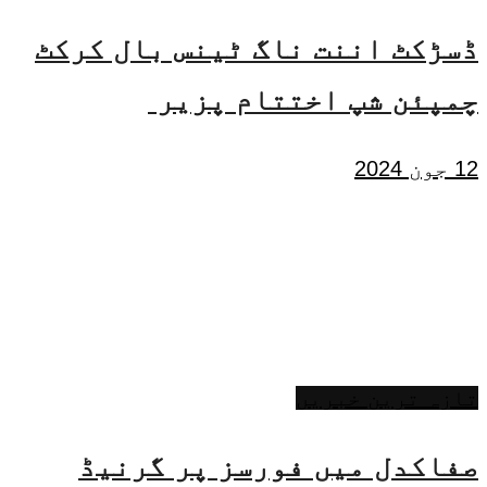
ڈسڑکٹ اننت ناگ ٹینس بال کرکٹ
چمپئن شپ اختتام پزیر
12 جون 2024
تازہ ترین خبریں
صفاکدل میں فورسز پر گرنیڈ