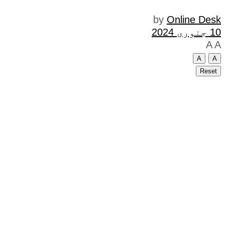
by
Online Desk
10 جنوری 2024
A
A
A
A
Reset