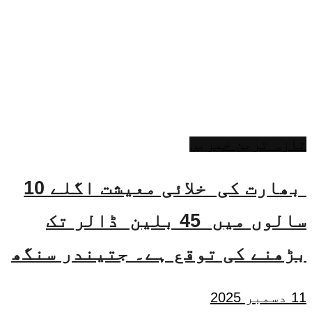
تازہ ترین خبریں
بھارت کی خلائی معیشت اگلے 10
سالوں میں 45 بلین ڈالر تک
بڑھنے کی توقع ہے۔ جتیندر سنگھ
11 دسمبر 2025