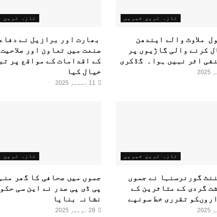
تازہ ترین خبریں
تازہ ترین 
 ملاوٹ والے ایندھن
بھارت اور برازیل نے دفاع
 کرنے والی گاڑیوں پر
صنعت میں تعاون اور صلاحیت 
فی اثر نہیں ہوا۔ گڈکری
کے اقدامات کے مواقع پر تب
خیال کیا
11 دسمبر 2025
تازہ ترین خبریں
تازہ ترین 
نٹ گورنرسنہا نے جموں
جموں میں صحافی کا گھر منہ
ت گردی کے متاثرین کے
پی ڈی پی صدر نے این سی حکو
روںکو تقرری خط سونپے
نشانہ بنایا
28 نومبر 2025