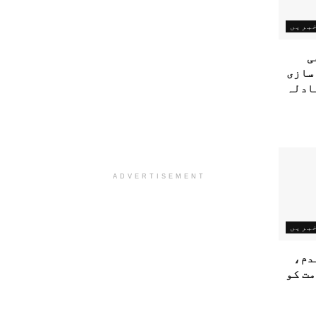
خبریں
ی
سازی
ادلہ
ADVERTISEMENT
خبریں
دم،
مت کو