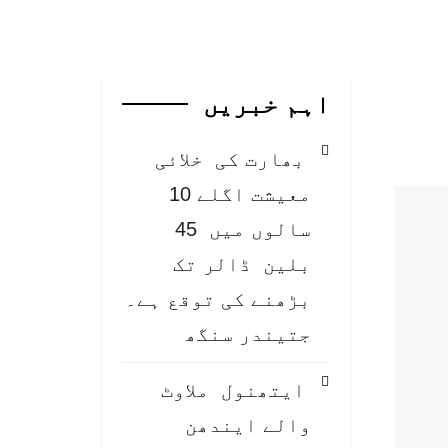
اہم خبریں
بھارت کی خلائی
معیشت اگلے 10
سالوں میں 45
بلین ڈالر تک
بڑھنے کی توقع ہے۔
جتیندر سنگھ
ایتھنول ملاوٹ
والے ایندھن