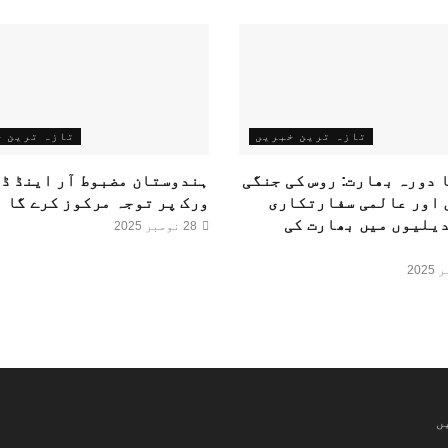
تازہ ترین خبریں
تازہ ترین 
 دورہ بھارت: روس کی جنگی
ہندوستان مضبوط آر اینڈ ڈی
 اور عالمی سفارتکاری
ورک پر توجہ مرکوز کرے گا
یلیوں میں بھارت کی
28 نومبر 2025
ں