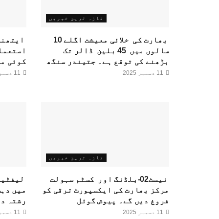
تازہ ترین خبریں
بھارت کی خلائی معیشت اگلے 10
ایتھنول
سالوں میں 45 بلین ڈالر تک
استعمال
بڑھنے کی توقع ہے۔ جتیندر سنگھ
کوئی من
11 دسمبر 2025
11 دسمبر 2025
تازہ ترین خبریں
نیسٹ02-بلڈنگ اور کسٹم سہولت
لیفٹین
مرکز بھارت کی ایکسپورٹ ترقی کو
میں دہش
فروغ دیں گے۔ پیوش گوئل
رشتہ دا
11 دسمبر 2025
11 دسمبر 2025