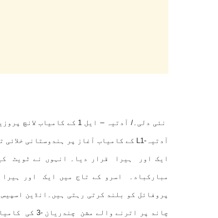
نئی دلی۔/ آدتیہ – ایل 1 کے
آدتیہ-L1 کے کامیاب آغاز پر ہندوستانی خ
مبارکباد۔ اسرو کے تاج میں ایک اور ہیرا جُ
پروفائل کو بلند کرتی رہتی ہیں۔انڈین اسپیس ر
چاند پر اترنے 