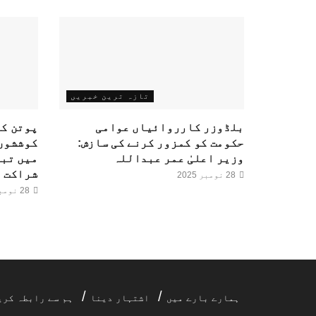
تازہ ترین خبریں
بلڈوزر کارروائیاں عوامی
پوتن کا
حکومت کو کمزور کرنے کی سازش:
کوششوں
وزیر اعلیٰ عمر عبداللہ
میں تبد
شراکت
28 نومبر 2025
28 نومبر 2025
ہمارے بارے میں
اشتہار دینا
ہم سے رابطہ کری