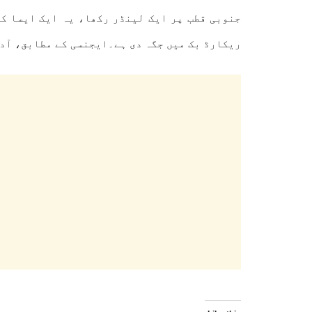
جنوبی قطب پر ایک لینڈر رکھا، یہ ایک ایسا کا
ریکارڈ بک میں جگہ دی ہے۔ایجنسی کے مطابق، آدتیہ-L1 مشن کے چار ماہ میں مشاہداتی مقام تک پہنچنے کی