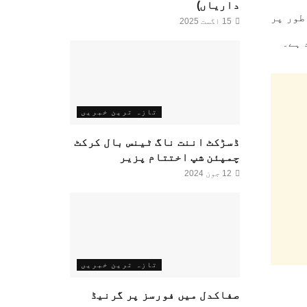
داریاں)
طور پر
15 اگست 2025
تازہ ترین خبریں
ڈسڑکٹ اننت ناگ ٹینس بال کرکٹ
چمپئن شپ اختتام پزیر
12 جون 2024
تازہ ترین خبریں
صفاکدل میں فورسز پر گرنیڈ