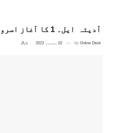
آدیتہ ایل۔ 1 کا آغاز اسرو کے تاج میں ایک اور ہیڑا۔جئے شنکر
A
Online Desk
by
02 ستمبر 2023
A