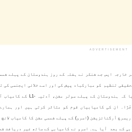
ADVERTISEMENT
 کامیاب لانچ پروزیر خارجہ ایس جے شنکر نے ہفتہ کے روز ہندوستان کے پہلے ش
لائی تحقیقی تنظیم کو مبارکباد پیش کی اور اسے خلائی ایجنسی کی 
ایک اور ہیرا قرار دیا۔ انہوں نے ٹویٹ کیا کہ ہندوستان کے پہلے سول
ڑا۔ ان کی کامیابیاں قوم کو متاثر کرتی ہیں اور ہمارے
یسرچ آرگنائزیشن (اسرو) کے پہلے شمسی مشن کا کامیاب لانچ 
والے مشن چندریان -3 کی کامیابی کے بعد آیا ہے۔ اسرو نے کامیابی کے ساتھ غیر دریافت