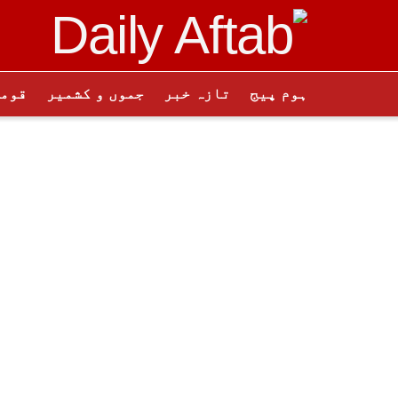
ہوم پیج
تازہ خبر
جموں و کشمیر
قوم