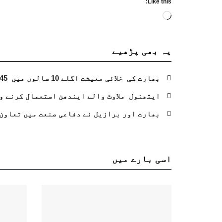
Like this:
Loading…
یہ بھی
پڑھیے
بھارت کی خلائی معیشت اگلے 10 سالوں میں 45 بلین ڈالر تک بڑھنے کی توقع ہے۔ جتیندر سنگھ
ایتھنول ملاوٹ والے ایندھن استعمال کرنے و
بھارت اور برازیل نے دفاعی صنعت میں تعاون 
اسی
بارے میں