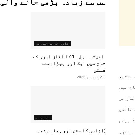
سب سے زیادہ پڑھی جانے والی
تازہ ترین خبریں
آدیتہ ایل۔ 1 کا آغاز اسرو کے
تاج میں ایک اور ہیڑا۔جئے
شنکر
مسی مشن،
02 ستمبر 2023
تاج میں
ر مشن، آدتیہ -L1 کے کامیاب آغاز پر
 عالمی
ادارتی
تاریخی
(آزادی کا جشن اور ہماری ذمہ
 شدہ قمری