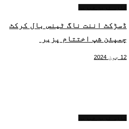
تازہ ترین خبریں
ڈسڑکٹ اننت ناگ ٹینس بال کرکٹ
چمپئن شپ اختتام پزیر
12 جون 2024
تازہ ترین خبریں