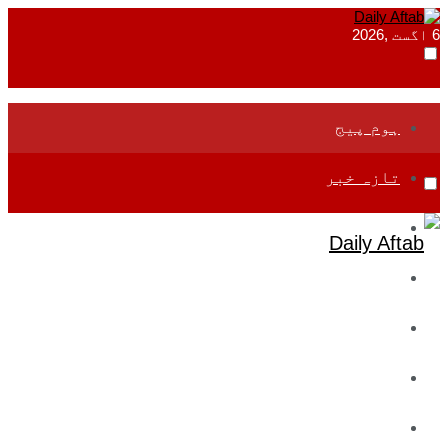
6 اگست ,2026
ہوم پیج
تازہ خبر
جموں و کشمیر
قومی
بین اقوامی
تعلیم
ادارتی