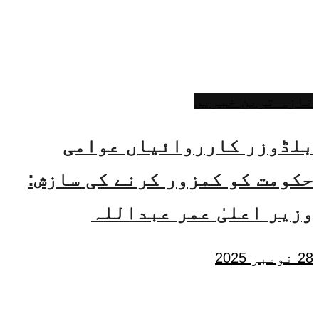
تازہ ترین خبریں
بلڈوزر کارروائیاں عوامی
حکومت کو کمزور کرنے کی سازش:
وزیر اعلیٰ عمر عبداللہ
28 نومبر 2025