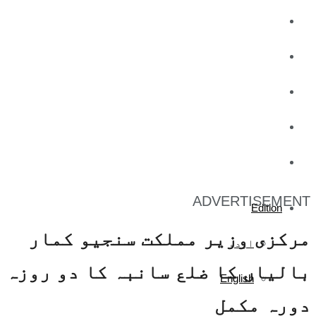
کاروبار
کھیل
تفریح
صحت
آج کا اخبار
ADVERTISEMENT
Edition
مرکزی وزیر مملکت سنجیو کمار
اردو
بالیاں کا ضلع سانبہ کا دو روزہ
English
دورہ مکمل