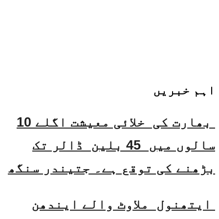
اہم خبریں
بھارت کی خلائی معیشت اگلے 10
سالوں میں 45 بلین ڈالر تک
بڑھنے کی توقع ہے۔ جتیندر سنگھ
ایتھنول ملاوٹ والے ایندھن