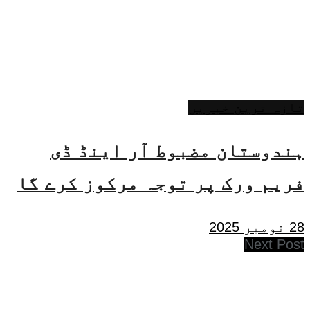
تازہ ترین خبریں
ہندوستان مضبوط آر اینڈ ڈی
فریم ورک پر توجہ مرکوز کرے گا
28 نومبر 2025
Next Post