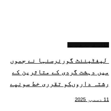
تازہ ترین خبریں
لیفٹیننٹ گورنرسنہا نے جموں
میں دہشت گردی کے متاثرین کے
رشتہ داروںکو تقرری خط سونپے
11 دسمبر 2025