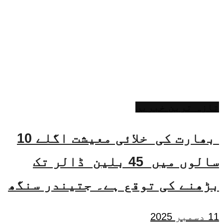
تازہ ترین خبریں
بھارت کی خلائی معیشت اگلے 10
سالوں میں 45 بلین ڈالر تک
بڑھنے کی توقع ہے۔ جتیندر سنگھ
11 دسمبر 2025