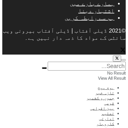
ہمارے بارے میں
اشتہار دینا
ہم سے رابطہ کریں
©2021 ڈیلی آفتاب | ڈیلی آفتاب بیرونی ویب
سائٹس کے مواد کا ذمہ دار نہیں ہے۔
No Result
View All Result
ہوم پیج
تازہ خبر
جموں و کشمیر
قومی
بین اقوامی
تعلیم
ادارتی
کاروبار