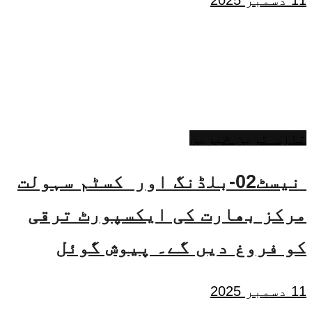
تازہ ترین خبریں
نیسٹ02-بلڈنگ اور کسٹم سہولت
مرکز بھارت کی ایکسپورٹ ترقی
کو فروغ دیں گے۔ پیوش گوئل
11 دسمبر 2025