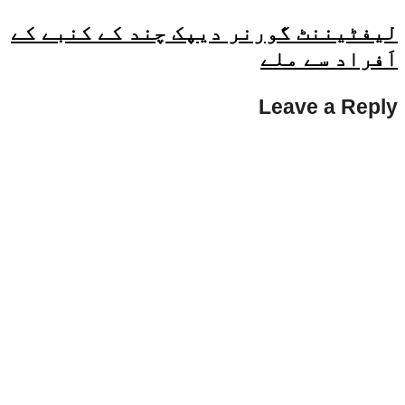
لیفٹیننٹ گورنر دیپک چند کے کنبے کے
اَفراد سے ملے
Leave a Reply