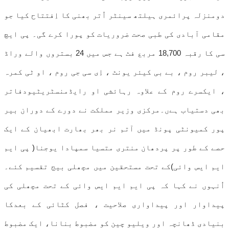
دومنزلہ پرائمری ہیلتھ سینٹر اُتر بھنی کا اِفتتاح کیا جو
مقامی آبادی کی طبی صحت ضروریات کو پورا کرے گی۔ پی ایچ
سی کا رقبہ 18,700 مربع فٹ ہے جس میں 24 بستروں والے وراڈ
، لیبر روم ، بے بی کیئر یونٹ ، اِی سی جی روم ، او ٹی کمرہ
، ایکسرے روم کے علاوہ رہائشی او رایڈمنسٹریٹیودفاتر
بھی دستیاب ہےں۔مرکزی وزیر مملکت نے دورے کے دوران بیر
پور کمیونٹی پونڈ میں آتم نر بھر بھارت ابھیان کے ایک
حصے کے طور پر پردھان منتری متسیا سمپادا یوجنا( پی ایم
ایم ایس وائی)کے تحت مستحقین میں مچھلی بیج تقسیم کئے۔
اُنہوں نے کہا کہ پی ایم ایم ایس وائی کے تحت مچھلی کی
پیداوار اور پیداواری صلاحیت ، فصل کٹائی کے بعدکا
بنیادی ڈھانچہ اور ویلیو چین کو مضبوط بنانا، ایک مضبوط