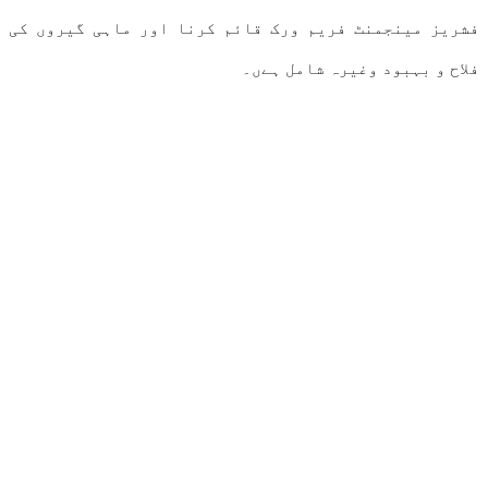
فشریز مینجمنٹ فریم ورک قائم کرنا اور ماہی گیروں کی
فلاح و بہبود وغیرہ شامل ہےں۔