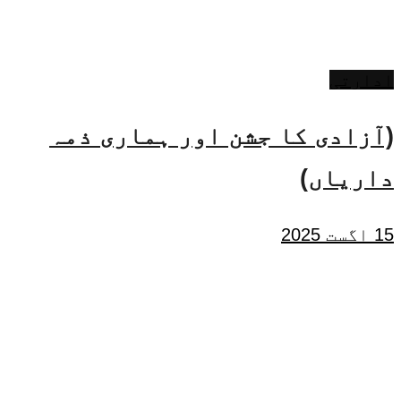
ادارتی
(آزادی کا جشن اور ہماری ذمہ
داریاں)
15 اگست 2025