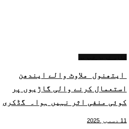
تازہ ترین خبریں
ایتھنول ملاوٹ والے ایندھن
استعمال کرنے والی گاڑیوں پر
کوئی منفی اثر نہیں ہوا۔ گڈکری
11 دسمبر 2025