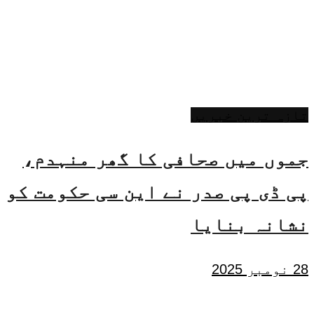
تازہ ترین خبریں
جموں میں صحافی کا گھر منہدم،
پی ڈی پی صدر نے این سی حکومت کو
نشانہ بنایا
28 نومبر 2025