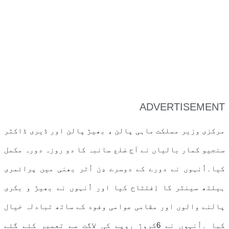
ADVERTISEMENT
مرکزی وزیر مملکت ماہی پالن ، بھیڑ پالن اور ڈیری ڈاکٹر
سنجیو کمار بالیاں نے آج ضلع سانبہ کا دو روزہ دورہ مکمل
کیا۔اُنہوں نے دورے کے دوسرے دِن اُتر بھنی میں پرائمری
ہیلتھ سینٹر کا اِفتتاح کیا اور اُنہوں نے بھیڑ و بکری
پالنے والوں اور مقامی عوامی وفود کے ساتھ تبادلہ خیال
کیا ۔اُنہوں نے 6کروڑ روپے کی لاگت سے تعمیر کئے گئے