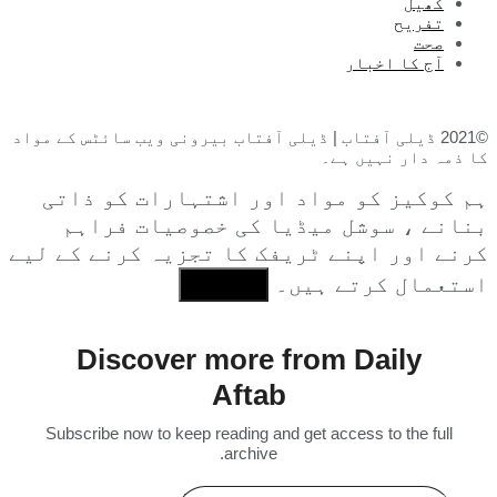
کھیل
تفریح
صحت
آج کا اخبار
©2021 ڈیلی آفتاب | ڈیلی آفتاب بیرونی ویب سائٹس کے مواد
کا ذمہ دار نہیں ہے۔
ہم کوکیز کو مواد اور اشتہارات کو ذاتی
بنانے ، سوشل میڈیا کی خصوصیات فراہم
کرنے اور اپنے ٹریفک کا تجزیہ کرنے کے لیے
استعمال کرتے ہیں۔
I Agree
Discover more from Daily
Aftab
Subscribe now to keep reading and get access to the full
archive.