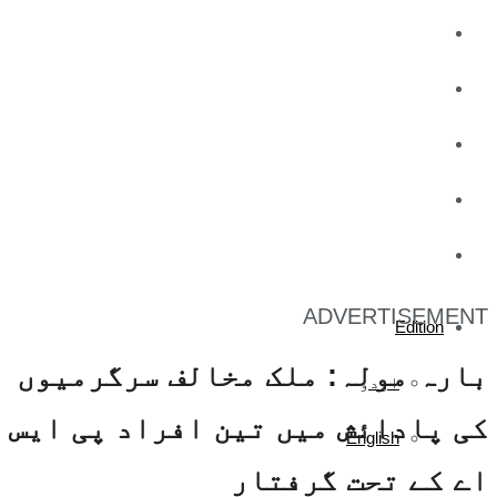
کاروبار
کھیل
تفریح
صحت
آج کا اخبار
ADVERTISEMENT
Edition
بارہ مولہ: ملک مخالف سرگرمیوں
اردو
کی پادائش میں تین افراد پی ایس
English
اے کے تحت گرفتار