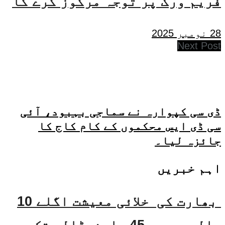
فریم ورک پر توجہ مرکوز کرے گا
28 نومبر 2025
Next Post
ڈی سی کپوارہ نے سماجی بہبود، آئی
سی ڈی ایس محکموں کے کام کاج کا
جائزہ لیا۔
اہم خبریں
بھارت کی خلائی معیشت اگلے 10