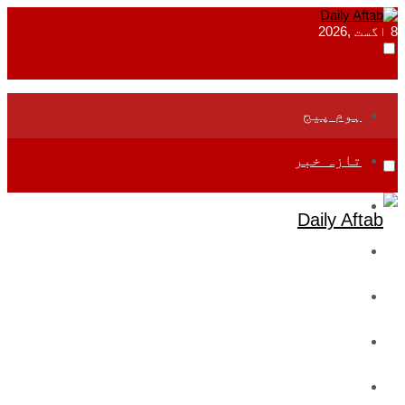
8 اگست ,2026
ہوم پیج
تازہ خبر
جموں و کشمیر
قومی
بین اقوامی
تعلیم
ادارتی