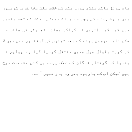
شاد پونز ساکن سنگھ پورہ پٹن کے خلاف ملک مخالف سرگرمیوں
میں ملوث ہونے کی وجہ سے پبلک سیفٹی ایکٹ کے تحت مقدمہ
درج کیا گیا۔انہوں نے کہاکہ مجاز اتھارٹی کی جانب سے
حکم نامہ موصول ہونے کے بعد تینوں کی گرفتاری عمل میں لا
کر کورٹ بلوال جیل جموں منتقل کردیا گیا ہے۔پولیس نے
بتایا کہ گرفتار شدگان کے خلاف پہلے ہی کئی مقدمات درج
ہیں لیکن اس کے باوجود بھی وہ باز نہیں آئے۔