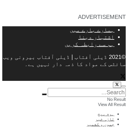
ADVERTISEMENT
ہمارے بارے میں
اشتہار دینا
ہم سے رابطہ کریں
©2021 ڈیلی آفتاب | ڈیلی آفتاب بیرونی ویب
سائٹس کے مواد کا ذمہ دار نہیں ہے۔
No Result
View All Result
ہوم پیج
تازہ خبر
جموں و کشمیر