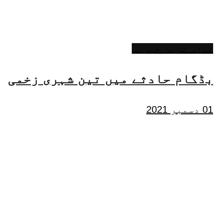
تازہ ترین خبریں
بڈگام حادثے میں تین شہری زخمی
01 دسمبر 2021