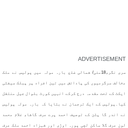
ADVERTISEMENT
سری نگر،18مئی/ شمالی ضلع بارہ مولہ میں پولیس نے ملک
مخالف سرگرمیوں کی پادائش میں تین افراد پر پبلک سیفٹی
ایکٹ کے تحت مقدمہ درج کرکے انہیں کورٹ بلوال جیل منتقل
کیا۔پولیس کے ایک ترجمان نے بتایا کہ بارہ مولہ پولیس
نے اندر گا پٹن کے توصیف احمد پرے عرف گاشا، غلام محمد
لون عرف گلا ساکن لچی پورہ اوڑی اور شہزاد احمد ملک عرف