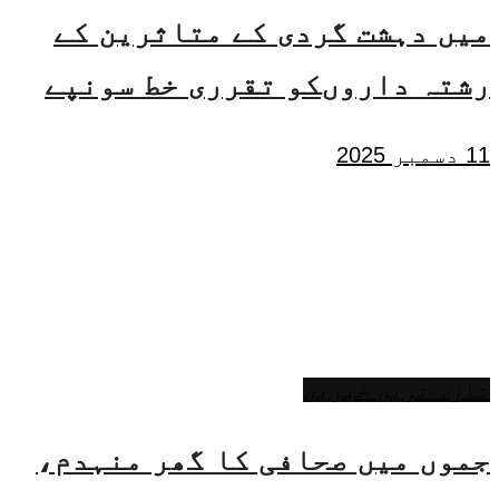
میں دہشت گردی کے متاثرین کے
رشتہ داروںکو تقرری خط سونپے
11 دسمبر 2025
تازہ ترین خبریں
جموں میں صحافی کا گھر منہدم،