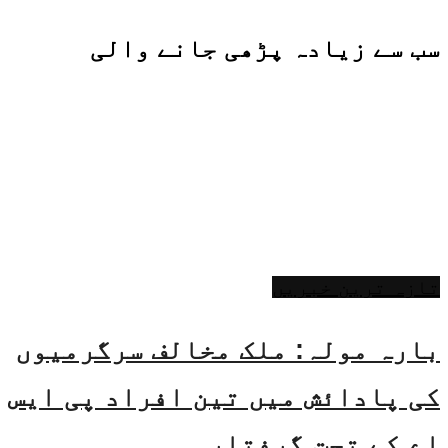
سب سے زیادہ پڑھی جانے والی
تازہ ترین خبریں
بارہ مولہ: ملک مخالف سرگرمیوں
کی پادائش میں تین افراد پی ایس
اے کے تحت گرفتار