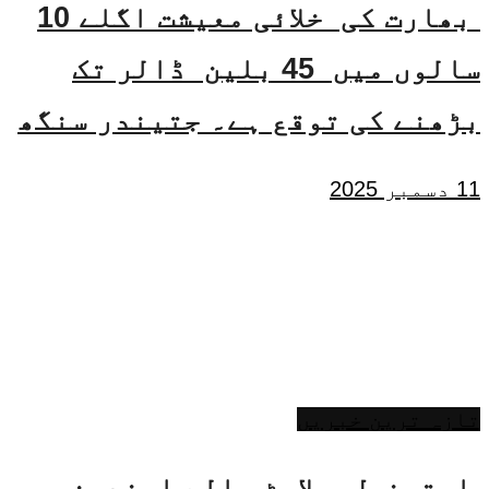
بھارت کی خلائی معیشت اگلے 10
سالوں میں 45 بلین ڈالر تک
بڑھنے کی توقع ہے۔ جتیندر سنگھ
11 دسمبر 2025
تازہ ترین خبریں
ایتھنول ملاوٹ والے ایندھن