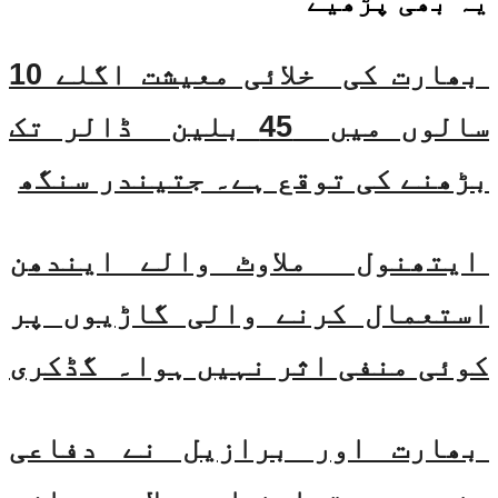
یہ بھی
پڑھیے
بھارت کی خلائی معیشت اگلے 10
سالوں میں 45 بلین ڈالر تک
بڑھنے کی توقع ہے۔ جتیندر سنگھ
ایتھنول ملاوٹ والے ایندھن
استعمال کرنے والی گاڑیوں پر
کوئی منفی اثر نہیں ہوا۔ گڈکری
بھارت اور برازیل نے دفاعی