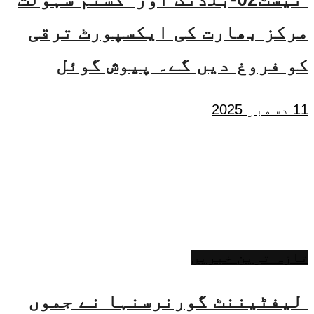
مرکز بھارت کی ایکسپورٹ ترقی
کو فروغ دیں گے۔ پیوش گوئل
11 دسمبر 2025
تازہ ترین خبریں
لیفٹیننٹ گورنرسنہا نے جموں