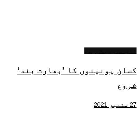
تازہ ترین خبریں
کسان یونینوں کا ’بھارت بند‘
شروع
27 ستمبر 2021