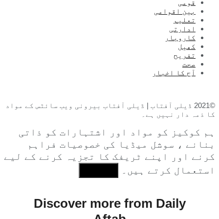
قومی
بین اقوامی
تعلیم
ادارتی
کاروبار
کھیل
تفریح
صحت
آج کا اخبار
©2021 ڈیلی آفتاب | ڈیلی آفتاب بیرونی ویب سائٹس کے مواد
کا ذمہ دار نہیں ہے۔
ہم کوکیز کو مواد اور اشتہارات کو ذاتی
بنانے ، سوشل میڈیا کی خصوصیات فراہم
کرنے اور اپنے ٹریفک کا تجزیہ کرنے کے لیے
استعمال کرتے ہیں۔
I Agree
Discover more from Daily