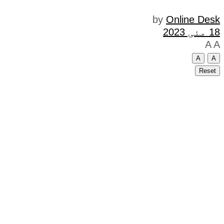
by
Online Desk
18 مئی 2023
A
A
A
A
Reset