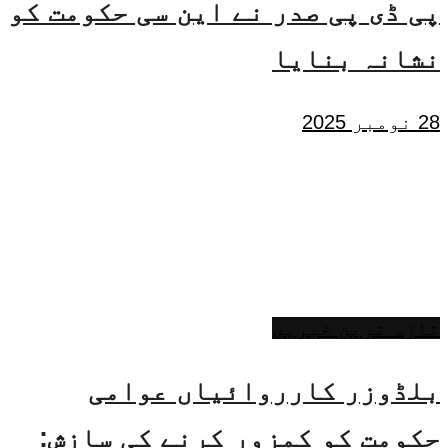
پی ڈی پی صدر نے این سی حکومت کو
نشانہ بنایا
28 نومبر 2025
تازہ ترین خبریں
بلڈوزر کارروائیاں عوامی
حکومت کو کمزور کرنے کی سازش: