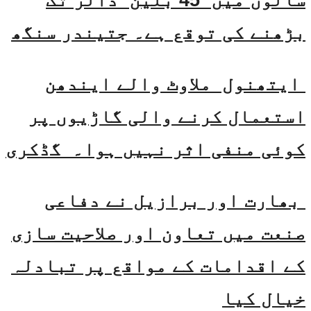
سالوں میں 45 بلین ڈالر تک
بڑھنے کی توقع ہے۔ جتیندر سنگھ
ایتھنول ملاوٹ والے ایندھن
استعمال کرنے والی گاڑیوں پر
کوئی منفی اثر نہیں ہوا۔ گڈکری
بھارت اور برازیل نے دفاعی
صنعت میں تعاون اور صلاحیت سازی
کے اقدامات کے مواقع پر تبادلہ
خیال کیا