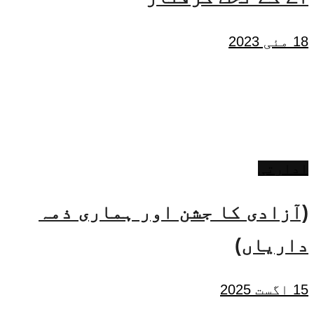
18 مئی 2023
ادارتی
(آزادی کا جشن اور ہماری ذمہ
داریاں)
15 اگست 2025