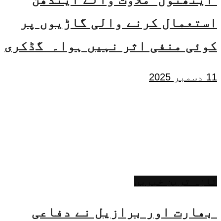
استعمال کرنے والی گاڑیوں پر
کوئی منفی اثر نہیں ہوا۔ گڈکری
11 دسمبر 2025
تازہ ترین خبریں
بھارت اور برازیل نے دفاعی