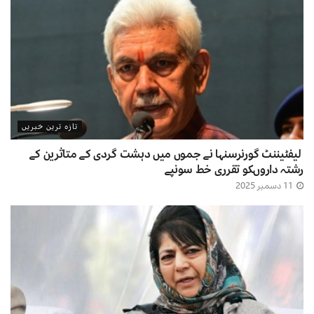
تازہ ترین خبریں
لیفٹیننٹ گورنرسنہا نے جموں میں دہشت گردی کے متاثرین کے
رشتہ داروںکو تقرری خط سونپے
11 دسمبر 2025