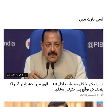
اسی
بارے میں
تازہ ترین خبریں
بھارت کی خلائی معیشت اگلے 10 سالوں میں 45 بلین ڈالر تک
بڑھنے کی توقع ہے۔ جتیندر سنگھ
11 دسمبر 2025