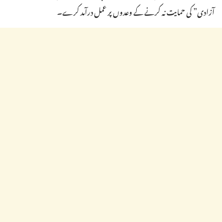
آزادی” کی حمایت نہ کرنے کے وعدوں پر عمل درآمد کرے۔