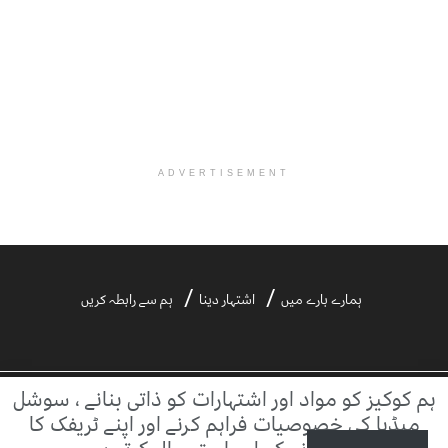
ADVERTISEMENT
ہمارے بارے میں
اشتہار دینا
ہم سے رابطہ کریں
ہم کوکیز کو مواد اور اشتہارات کو ذاتی بنانے ، سوشل
©2021 ڈیلی آفتاب | ڈیلی آفتاب بیرونی ویب سائٹس کے مواد کا ذمہ دار نہیں ہے۔
میڈیا کی خصوصیات فراہم کرنے اور اپنے ٹریفک کا