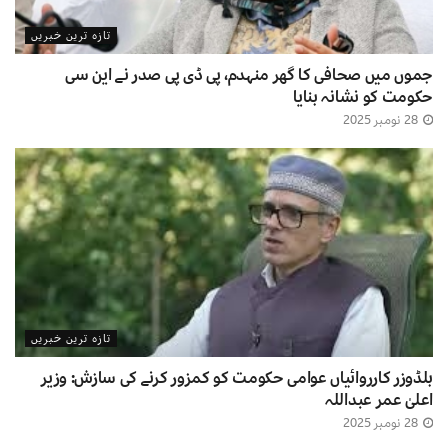
تازہ ترین خبریں
جموں میں صحافی کا گھر منہدم، پی ڈی پی صدر نے این سی
حکومت کو نشانہ بنایا
28 نومبر 2025
تازہ ترین خبریں
بلڈوزر کارروائیاں عوامی حکومت کو کمزور کرنے کی سازش: وزیر
اعلیٰ عمر عبداللہ
28 نومبر 2025