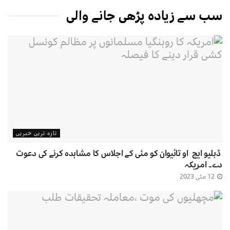
سب سے زیادہ پڑھی جانے والی
تازہ ترین خبریں
ڈبلیو ایچ او تائیوان کو مئی کے اجلاس کا مشاہدہ کرنے کی دعوت
دے۔ امریکہ
12 مئی 2023