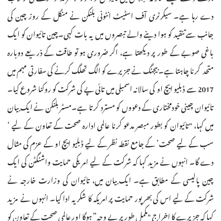
دے رہا ہے۔ سیکرٹری آف اسٹیٹ انٹونی بلنکن نے منگل کے روز چین کی
جانب سے تنقید کو ہوا دینے والے تبصروں میں یہ بات کہی۔چین تائیوان کو ایک
باغی صوبے کے طور پر دیکھتا ہے، اگر ضروری ہو تو طاقت کے ذریعے دوبارہ
متحد کرنا چاہتا ہے۔ بیجنگ نے جزیرے کو الگ تھلگ کرنے کی سفارتی مہم میں
2017 سے ڈبلیو ایچ او کی سالانہ اسمبلی میں تائی پے کی شرکت کو روکنا شروع کیا۔
تائیوان چینی خودمختاری کے دعووں کو مسترد کرتا ہے۔مسٹر بلنکن نے ایک بیان
میں کہا، "تائیوان کو بطور مبصر مدعو کرنا عالمی ادارہ صحت کے تعاون کے لیے ‘
سب کے لیے صحت’ کے جامع نقطہ نظر کے لیے ڈبلیو ایچ او کے عزم کی مثال
دے گا۔ انہوں نے مزید کہا کہ شرکت کے لیے امریکی حمایت واشنگٹن کی ایک
چین پالیسی کے مطابق ہے۔ ایک بیان میں، تائیوان کی وزارت خارجہ نے
شرکت کے لیے اس کی بھرپور حمایت پر امریکہ کا شکریہ ادا کیا۔ انہوں نے مزید
کہا کہ جزیرے کا اخراج "مکمل طور پر بے وجہ” ہوگا اور عالمی صحت کے تعاون کو