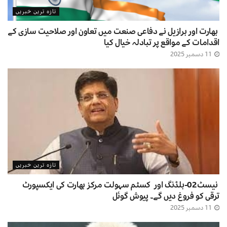
تازہ ترین خبریں
بھارت اور برازیل نے دفاعی صنعت میں تعاون اور صلاحیت سازی کے
اقدامات کے مواقع پر تبادلہ خیال کیا
11 دسمبر 2025
تازہ ترین خبریں
نیسٹ02-بلڈنگ اور کسٹم سہولت مرکز بھارت کی ایکسپورٹ
ترقی کو فروغ دیں گے۔ پیوش گوئل
11 دسمبر 2025