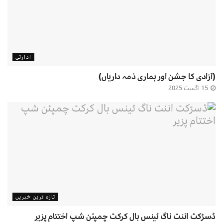
ادارتی
(آزادی کا جشن اور ہماری ذمہ داریاں)
15 اگست 2025
تازہ ترین خبریں
ڈسڑکٹ اننت ناگ ٹینس بال کرکٹ چمپئن شپ اختتام پزیر