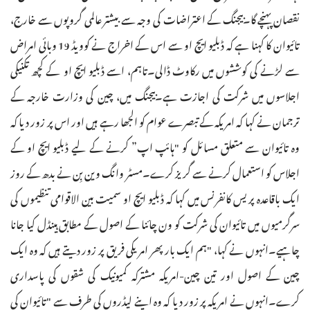
نقصان پہنچے گا۔بیجنگ کے اعتراضات کی وجہ سے بیشتر عالمی گروپوں سے خارج،
تائیوان کا کہنا ہے کہ ڈبلیو ایچ او سے اس کے اخراج نے کوویڈ 19 وبائی امراض
سے لڑنے کی کوششوں میں رکاوٹ ڈالی۔تاہم، اسے ڈبلیو ایچ او کے کچھ تکنیکی
اجلاسوں میں شرکت کی اجازت ہے۔بیجنگ میں، چین کی وزارت خارجہ کے
ترجمان نے کہا کہ امریکہ کے تبصرے عوام کو الجھا رہے ہیں اور اس پر زور دیا کہ
وہ تائیوان سے متعلق مسائل کو "ہائپ اپ” کرنے کے لیے ڈبلیو ایچ او کے
اجلاس کو استعمال کرنے سے گریز کرے۔مسٹر وانگ وین بِن نے بدھ کے روز
ایک باقاعدہ پریس کانفرنس میں کہا کہ ڈبلیو ایچ او سمیت بین الاقوامی تنظیموں کی
سرگرمیوں میں تائیوان کی شرکت کو ون چائنا کے اصول کے مطابق ہینڈل کیا جانا
چاہیے۔انہوں نے کہا، "ہم ایک بار پھر امریکی فریق پر زور دیتے ہیں کہ وہ ایک
چین کے اصول اور تین چین-امریکہ مشترکہ کمیونیک کی شقوں کی پاسداری
کرے۔انہوں نے امریکہ پر زور دیا کہ وہ اپنے لیڈروں کی طرف سے "تائیوان کی