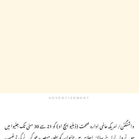
ADVERTISEMENT
واشنگٹن/ امریکہ عالمی ادارہ صحت (ڈبلیو ایچ او) کو 21 سے 30 مئی تک جنیوا میں
ہونے والے اپنے سالانہ اجلاس میں تائیوان کو بطور مبصر مدعو کرنے کی ترغیب