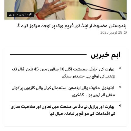
تازہ ترین خبریں
ہندوستان مضبوط آر اینڈ ڈی فریم ورک پر توجہ مرکوز کرے گا
28 نومبر 2025
اہم خبریں
بھارت کی خلائی معیشت اگلے 10 سالوں میں 45 بلین ڈالر تک
بڑھنے کی توقع ہے۔ جتیندر سنگھ
ایتھنول ملاوٹ والے ایندھن استعمال کرنے والی گاڑیوں پر کوئی
منفی اثر نہیں ہوا۔ گڈکری
بھارت اور برازیل نے دفاعی صنعت میں تعاون اور صلاحیت سازی
کے اقدامات کے مواقع پر تبادلہ خیال کیا