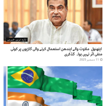
تازہ ترین خبریں
ایتھنول ملاوٹ والے ایندھن استعمال کرنے والی گاڑیوں پر کوئی
منفی اثر نہیں ہوا۔ گڈکری
11 دسمبر 2025