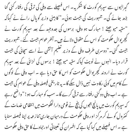
گہرائیوں سے سپریم کورٹ کا شکریہ۔ اس فیصلے سے دہلی کی ترقی کی رفتار کئی گنا
بڑھ جائے گی۔ جمہوریت کی جیت ہوئی۔” کابینی وزیر گوپال رائے نے کہاکہ
“ستیہ میو جیتے ! مبارک ہو دہلی، برسوں کی جدوجہد کے بعد سپریم کورٹ نے
کیجریوال حکومت کو اس کے حقوق دلائے ہیں۔ آخر عوام جیت گئے ، جمہوریت
جیت گئی۔”دوسری طرف دہلی کے وزیر تعلیم آتشی نے اسے سچائی کی جیت
قرار دیا۔ انہوں نے ٹویٹ کیاکہ ستیہ میو جیتے ! برسوں کی لڑائی کے بعد سپریم
کورٹ نے اروند کیجریوال حکومت کو اس کا حق دیا ہے ۔ اب دہلی کے لوگوں
کے کام میں کوئی رکاوٹ نہیں ڈال سکے گا۔ یہ تاریخی فیصلہ دہلی کے عوام کی جیت
ہے ۔ اب دہلی دوگنی رفتار سے ترقی کرے گا۔ سب کو مبارک ہو!”واضح رہے
کہ سپریم کورٹ میں پانچ ججوں کی بنچ نے قومی دارالحکومت میں انتظامی خدمات کے
کنٹرول کو لے کر مرکز اور دہلی حکومت کے درمیان جاری تنازعہ پر اپنا فیصلہ سنایا
ہے ۔ اس فیصلے میں کہا گیا ہے کہ افسران کی تعیناتی اور تبادلے کا حق دہلی حکومت