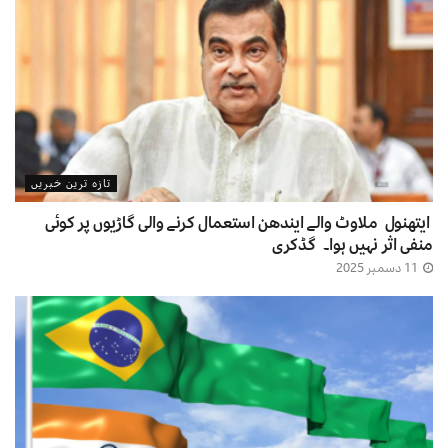
تازہ ترین خبریں
ایتھنول ملاوٹ والے ایندھن استعمال کرنے والی گاڑیوں پر کوئی
منفی اثر نہیں ہوا۔ گڈکری
11 دسمبر 2025