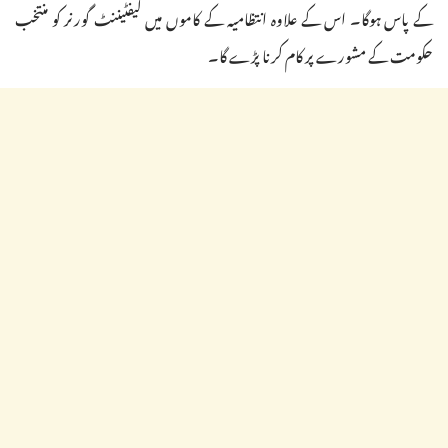
کے پاس ہوگا۔ اس کے علاوہ انتظامیہ کے کاموں میں لیفٹیننٹ گورنر کو منتخب
حکومت کے مشورے پر کام کرنا پڑے گا۔