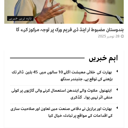
تازہ ترین خبریں
ہندوستان مضبوط آر اینڈ ڈی فریم ورک پر توجہ مرکوز کرے گا
28 نومبر 2025
اہم خبریں
بھارت کی خلائی معیشت اگلے 10 سالوں میں 45 بلین ڈالر تک
بڑھنے کی توقع ہے۔ جتیندر سنگھ
ایتھنول ملاوٹ والے ایندھن استعمال کرنے والی گاڑیوں پر کوئی
منفی اثر نہیں ہوا۔ گڈکری
بھارت اور برازیل نے دفاعی صنعت میں تعاون اور صلاحیت سازی
کے اقدامات کے مواقع پر تبادلہ خیال کیا