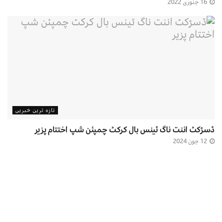
16 جنوری 2022
تازہ ترین خبریں
ڈسڑکٹ اننت ناگ ٹینس بال کرکٹ چمپئن شپ اختتام پزیر
12 جون 2024