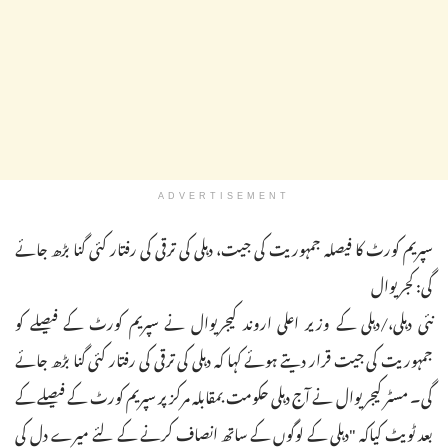
ADVERTISEMENT
سپریم کورٹ کا فیصلہ جمہوریت کی جیت، دہلی کی ترقی کی رفتار کئی گنا بڑھ جائے
گی: کجریوال
نئی دہلی،/دہلی کے وزیر اعلی اروند کیجریوال نے سپریم کورٹ کے فیصلے کو
جمہوریت کی جیت قرار دیتے ہوئے کہا کہ دہلی کی ترقی کی رفتار کئی گنا بڑھ جائے
گی۔ مسٹر کیجریوال نے آج دہلی حکومت بمقابلہ مرکز پر سپریم کورٹ کے فیصلے کے
بعد ٹویٹ کیاکہ "دہلی کے لوگوں کے ساتھ انصاف کرنے کے لئے میرے دل کی