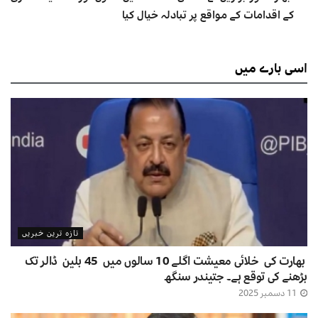
کے اقدامات کے مواقع پر تبادلہ خیال کیا
اسی
بارے میں
تازہ ترین خبریں
بھارت کی خلائی معیشت اگلے 10 سالوں میں 45 بلین ڈالر تک
بڑھنے کی توقع ہے۔ جتیندر سنگھ
11 دسمبر 2025