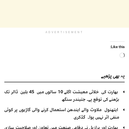
ADVERTISEMENT
Like this:
Loading…
یہ بھی
پڑھیے
بھارت کی خلائی معیشت اگلے 10 سالوں میں 45 بلین ڈالر تک
بڑھنے کی توقع ہے۔ جتیندر سنگھ
ایتھنول ملاوٹ والے ایندھن استعمال کرنے والی گاڑیوں پر کوئی
منفی اثر نہیں ہوا۔ گڈکری
بھارت اور برازیل نے دفاعی صنعت میں تعاون اور صلاحیت سازی