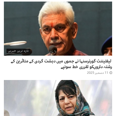
تازہ ترین خبریں
لیفٹیننٹ گورنرسنہا نے جموں میں دہشت گردی کے متاثرین کے
رشتہ داروںکو تقرری خط سونپے
11 دسمبر 2025