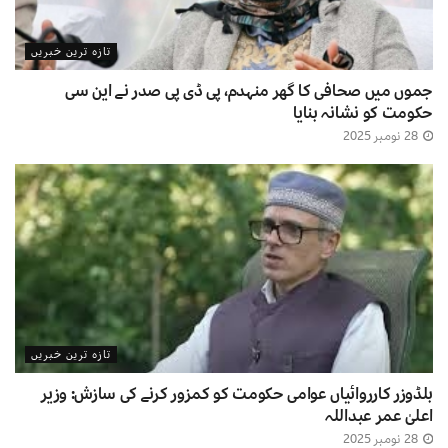
تازہ ترین خبریں
جموں میں صحافی کا گھر منہدم، پی ڈی پی صدر نے این سی
حکومت کو نشانہ بنایا
28 نومبر 2025
تازہ ترین خبریں
بلڈوزر کارروائیاں عوامی حکومت کو کمزور کرنے کی سازش: وزیر
اعلیٰ عمر عبداللہ
28 نومبر 2025