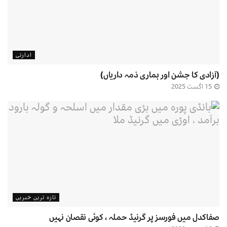
ادارتی
(آزادی کا جشن اور ہماری ذمہ داریاں)
15 اگست 2025
تازہ ترین خبریں
صفاکدل میں فورسز پر گرنیڈ حملہ ، کوئی نقصان نہیں