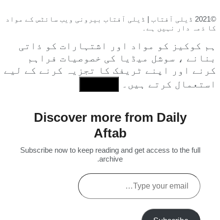
©2021 ڈیلی آفتاب | ڈیلی آفتاب بیرونی ویب سائٹس کے مواد
کا ذمہ دار نہیں ہے۔
ہم کوکیز کو مواد اور اشتہارات کو ذاتی
بنانے ، سوشل میڈیا کی خصوصیات فراہم
کرنے اور اپنے ٹریفک کا تجزیہ کرنے کے لیے
استعمال کرتے ہیں۔
I Agree
Discover more from Daily
Aftab
Subscribe now to keep reading and get access to the full
archive.
Type
your
email…