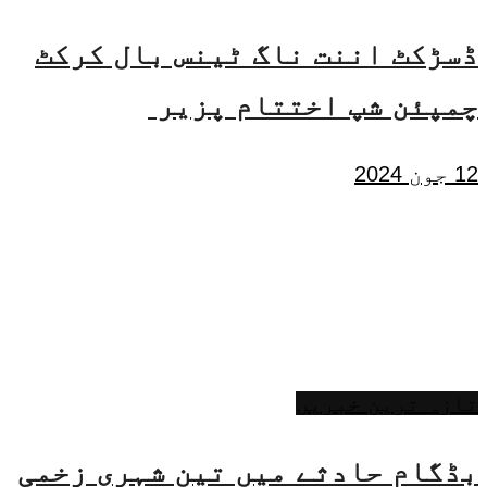
ڈسڑکٹ اننت ناگ ٹینس بال کرکٹ
چمپئن شپ اختتام پزیر
12 جون 2024
تازہ ترین خبریں
بڈگام حادثے میں تین شہری زخمی