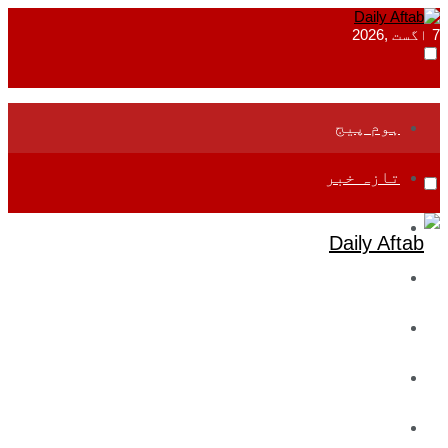
7 اگست ,2026
ہوم پیج
تازہ خبر
جموں و کشمیر
قومی
بین اقوامی
تعلیم
ادارتی