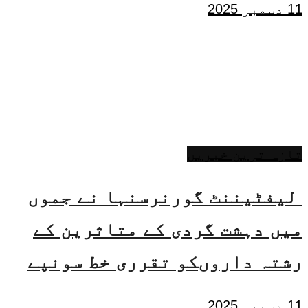
11 دسمبر 2025
تازہ ترین خبریں
لیفٹیننٹ گورنرسنہا نے جموں
میں دہشت گردی کے متاثرین کے
رشتہ داروںکو تقرری خط سونپے
11 دسمبر 2025