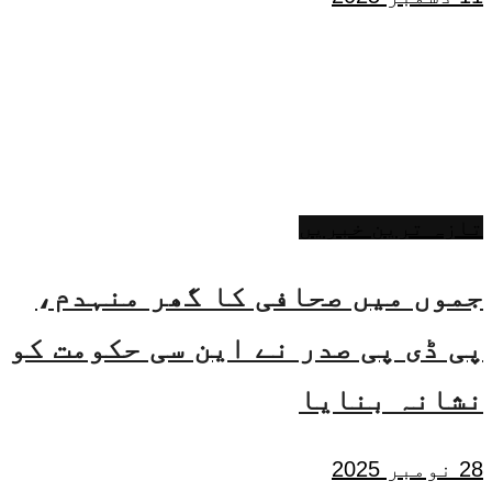
تازہ ترین خبریں
جموں میں صحافی کا گھر منہدم،
پی ڈی پی صدر نے این سی حکومت کو
نشانہ بنایا
28 نومبر 2025