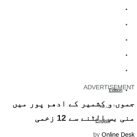
کاروبار
کھیل
تفریح
صحت
آج کا اخبار
ADVERTISEMENT
Edition
جموں و کشمیر کے ادھم پور میں
اردو
منی بس الٹنے سے 12 زخمی
English
by
Online Desk