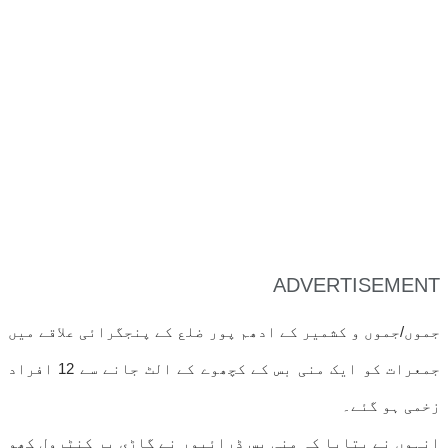
ADVERTISEMENT
جموں/جموں و کشمیر کے ادھم پور ضلع کے پنجگرائی علاقے میں
جمعرات کو ایک منی بس کے کچھوے کے الٹ جانے سے 12 افراد
زخمی ہو گئے۔
انہوں نے بتایا کہ منی بس ڈرائیور نے گاڑی پر کنٹرول کھو