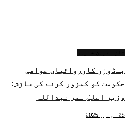
تازہ ترین خبریں
بلڈوزر کارروائیاں عوامی
حکومت کو کمزور کرنے کی سازش:
وزیر اعلیٰ عمر عبداللہ
28 نومبر 2025