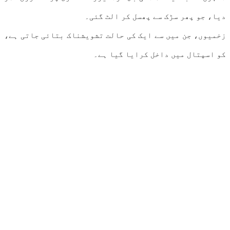
دیا، جو پھر سڑک سے پھسل کر الٹ گئی۔
زخمیوں، جن میں سے ایک کی حالت تشویشناک بتائی جاتی ہے،
کو اسپتال میں داخل کرایا گیا ہے۔