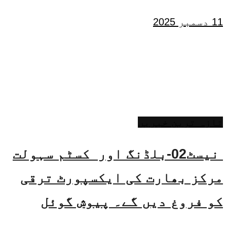
11 دسمبر 2025
تازہ ترین خبریں
نیسٹ02-بلڈنگ اور کسٹم سہولت
مرکز بھارت کی ایکسپورٹ ترقی
کو فروغ دیں گے۔ پیوش گوئل