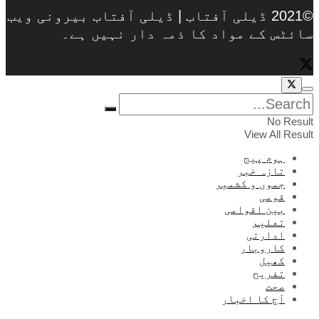
©2021 ڈیلی آفتاب | ڈیلی آفتاب بیرونی ویب
سائٹس کے مواد کا ذمہ دار نہیں ہے۔
No Result
View All Result
ہوم پیج
تازہ خبر
جموں و کشمیر
قومی
بین اقوامی
تعلیم
ادارتی
کاروبار
کھیل
تفریح
صحت
آج کا اخبار