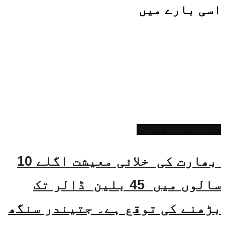
اسی
بارے میں
تازہ ترین خبریں
بھارت کی خلائی معیشت اگلے 10
سالوں میں 45 بلین ڈالر تک
بڑھنے کی توقع ہے۔ جتیندر سنگھ