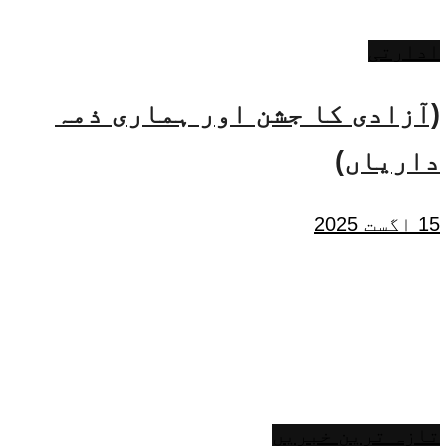
ادارتی
(آزادی کا جشن اور ہماری ذمہ
داریاں)
15 اگست 2025
تازہ ترین خبریں