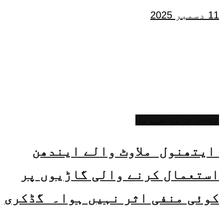
11 دسمبر 2025
تازہ ترین خبریں
ایتھنول ملاوٹ والے ایندھن
استعمال کرنے والی گاڑیوں پر
کوئی منفی اثر نہیں ہوا۔ گڈکری