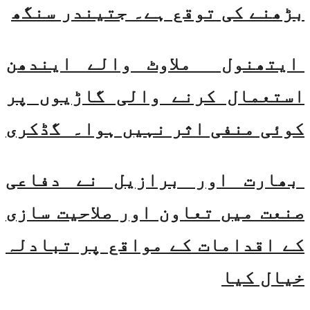
بڑھنے کی توقع ہے۔ جتیندر سنگھ
ایتھنول ملاوٹ والے ایندھن
استعمال کرنے والی گاڑیوں پر
کوئی منفی اثر نہیں ہوا۔ گڈکری
بھارت اور برازیل نے دفاعی
صنعت میں تعاون اور صلاحیت سازی
کے اقدامات کے مواقع پر تبادلہ
خیال کیا