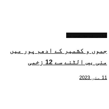
تازہ ترین خبریں
جموں و کشمیر کے ادھم پور میں
منی بس الٹنے سے 12 زخمی
11 مئی 2023