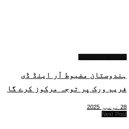
تازہ ترین خبریں
ہندوستان مضبوط آر اینڈ ڈی
فریم ورک پر توجہ مرکوز کرے گا
28 نومبر 2025
Next Post