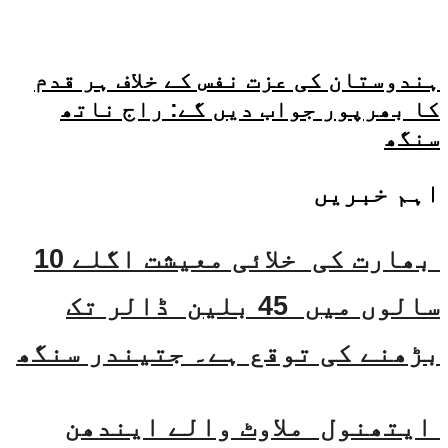
ہندوستان کی عزت نفس کے خلاف ہر قدم
کا بھرپور جواب دیں گے: راج ناتھ
سنگھ
اہم خبریں
بھارت کی خلائی معیشت اگلے 10
سالوں میں 45 بلین ڈالر تک
بڑھنے کی توقع ہے۔ جتیندر سنگھ
ایتھنول ملاوٹ والے ایندھن