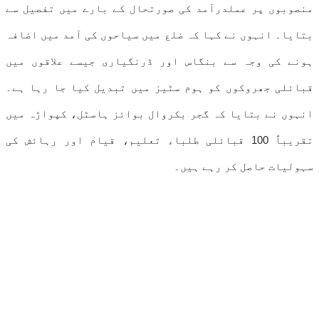
منصوبوں پر عملدرآمد کی صورتحال کے بارے میں تفصیل سے
بتایا۔ انہوں نے کہا کہ ضلع میں سیاحوں کی آمد میں اضافہ
ہونے کی وجہ سے بنگاس اور ڈرنگیاری جیسے علاقوں میں
قبائلی جھروکوں کو ہوم سٹیز میں تبدیل کیا جا رہا ہے۔
انہوں نے بتایا کہ گجر بکروال بوائز ہاسٹل، کپواڑہ میں
تقریباً 100 قبائلی طلباء تعلیم، قیام اور رہائش کی
سہولیات حاصل کر رہے ہیں۔