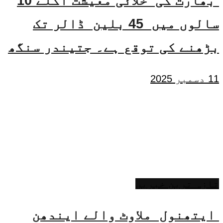
بھارت کی خلائی معیشت اگلے 10
سالوں میں 45 بلین ڈالر تک
بڑھنے کی توقع ہے۔ جتیندر سنگھ
11 دسمبر 2025
تازہ ترین خبریں
ایتھنول ملاوٹ والے ایندھن