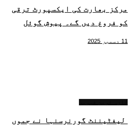
مرکز بھارت کی ایکسپورٹ ترقی
کو فروغ دیں گے۔ پیوش گوئل
11 دسمبر 2025
تازہ ترین خبریں
لیفٹیننٹ گورنرسنہا نے جموں