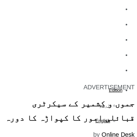
کاروبار
کھیل
تفریح
صحت
آج کا اخبار
ADVERTISEMENT
Edition
جموں و کشمیر کے سیکرٹری
اردو
قبائلی امور کا کپواڑہ کا دورہ
English
by
Online Desk