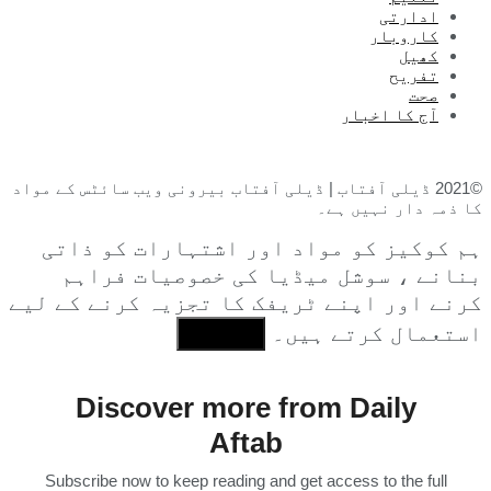
ادارتی
کاروبار
کھیل
تفریح
صحت
آج کا اخبار
©2021 ڈیلی آفتاب | ڈیلی آفتاب بیرونی ویب سائٹس کے مواد
کا ذمہ دار نہیں ہے۔
ہم کوکیز کو مواد اور اشتہارات کو ذاتی
بنانے ، سوشل میڈیا کی خصوصیات فراہم
کرنے اور اپنے ٹریفک کا تجزیہ کرنے کے لیے
استعمال کرتے ہیں۔
I Agree
Discover more from Daily
Aftab
Subscribe now to keep reading and get access to the full