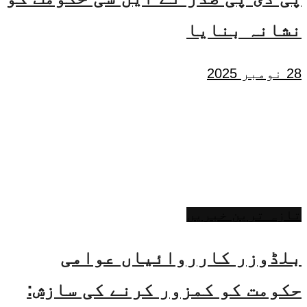
نشانہ بنایا
28 نومبر 2025
تازہ ترین خبریں
بلڈوزر کارروائیاں عوامی
حکومت کو کمزور کرنے کی سازش: