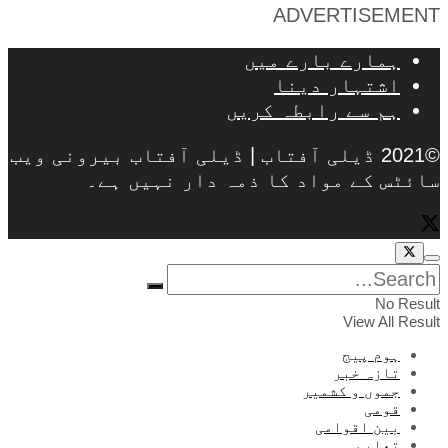
ADVERTISEMENT
ہمارے بارے میں
اشتہار دینا
ہم سے رابطہ کریں
©2021 ڈیلی آفتاب | ڈیلی آفتاب بیرونی ویب
سائٹس کے مواد کا ذمہ دار نہیں ہے۔
No Result
View All Result
ہوم پیج
تازہ خبر
جموں و کشمیر
قومی
بین اقوامی
تعلیم