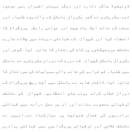
ڈوئیفوڈ ساگر دتارے اور دیگر سینئر افسران بھی موجود
تھے۔سکریٹری نے گجر بکروال ہاسٹل کے والدین، طلباء اور
عملے کے ساتھ ایک بات چیت اور عوامی رابطہ پروگرام کا
انعقاد کیا اور کپواڑہ کے قبائلی دیہات میں چلائے جارہے
مختلف پروجیکٹوں پر کام کی رفتار کا جائزہ لیا۔گوجر اور
بکروال ہاسٹل کپواڑہ کے دورے کے دوران سکریٹری نے ہاسٹل
میں طلباء کو فراہم کی جانے والی سہولیات کی صورتحال کا
جائزہ لیا۔ڈاکٹر شاہد نے ہاسٹل میں آؤٹ ریچ پروگرام کے
دوران خطاب کرتے ہوئے ضلع انتظامیہ کپواڑہ کو مختلف
ترقیاتی منصوبے بنانے اور ان پر عمل درآمد میں قبائلی
برادریوں کی فعال شمولیت پر مبارکباد دی۔انہوں نے
مختلف فلاحی اور ترقیاتی پروگراموں میں قبائلی برادری