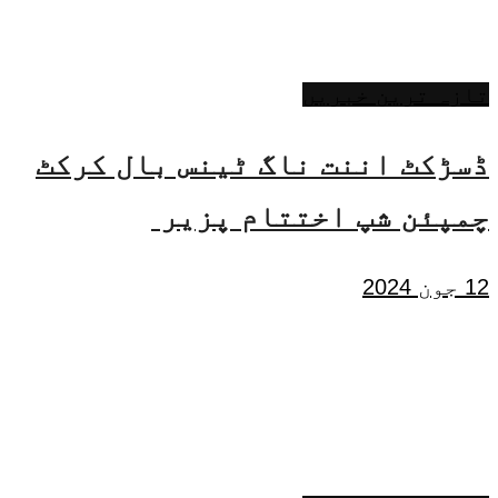
تازہ ترین خبریں
ڈسڑکٹ اننت ناگ ٹینس بال کرکٹ
چمپئن شپ اختتام پزیر
12 جون 2024