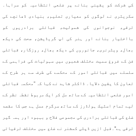
کی شرکت کو یقینی بنانے پر ضلعی انتظامیہ کو سراہا۔
سکریٹری نے لوگوں کو معیاری تعلیم، بنیادی ڈھانچے کی
ترقی، نوجوانوں کی شمولیت، قبائلی برادریوں کو
بااختیار بنانے اور ہنر کی اپ گریڈیشن، صحت کی دیکھ
بھال، ویٹرنری، جانوروں کی دیکھ بھال، روزگار، قبائلی
فن کے فروغ سمیت مختلف شعبوں میں سہولیات کی فراہمی کے
سلسلے میں قبائلی امور کے محکمے کی طرف سے ہر طرح کے
تعاون کا یقین دلایا۔ ڈاکٹر شاہد نے کہا کہ "محکمہ قبائلی
امور ضلعی انتظامیہ کے ساتھ مل کر ایک مربوط نقطہ نظر کے
لیے تمام اسٹیک ہولڈرز کے ساتھ سرگرم عمل ہے جس کا مقصد
ضلع کی قبائلی برادری کی مجموعی فلاح و بہبود اور ہمہ گیر
ترقی ہے”۔قبل ازیں ڈپٹی کمشنر نے ضلع میں مختلف ترقیاتی