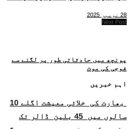
28 نومبر 2025
Next Post
پونچھ میں حادثاتی طور پر لگنے سے
فوجی کی موت
اہم خبریں
بھارت کی خلائی معیشت اگلے 10
سالوں میں 45 بلین ڈالر تک