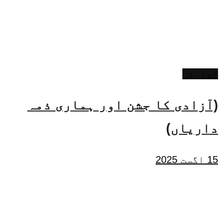
ادارتی
(آزادی کا جشن اور ہماری ذمہ
داریاں)
15 اگست 2025