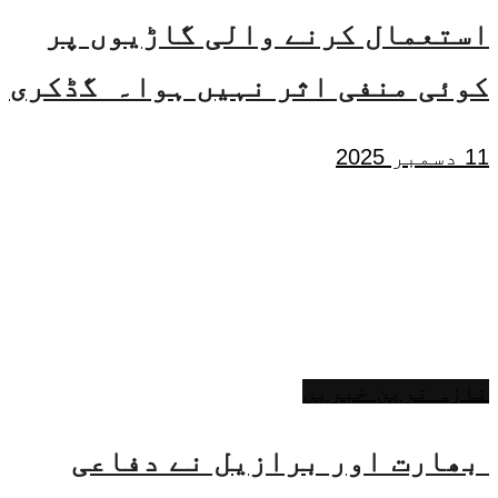
استعمال کرنے والی گاڑیوں پر
کوئی منفی اثر نہیں ہوا۔ گڈکری
11 دسمبر 2025
تازہ ترین خبریں
بھارت اور برازیل نے دفاعی