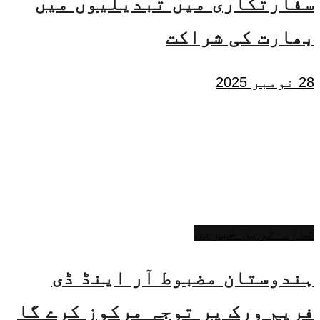
سفارتکاری میں تبدیلیوں میں
بھارت کی شراکت
28 نومبر 2025
تازہ ترین خبریں
ہندوستان مضبوط آر اینڈ ڈی
فریم ورک پر توجہ مرکوز کرے گا