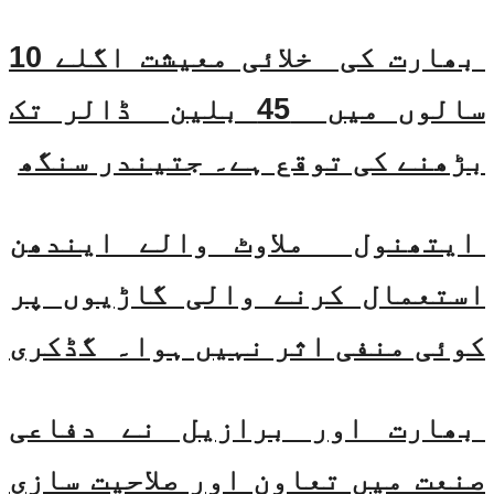
بھارت کی خلائی معیشت اگلے 10
سالوں میں 45 بلین ڈالر تک
بڑھنے کی توقع ہے۔ جتیندر سنگھ
ایتھنول ملاوٹ والے ایندھن
استعمال کرنے والی گاڑیوں پر
کوئی منفی اثر نہیں ہوا۔ گڈکری
بھارت اور برازیل نے دفاعی
صنعت میں تعاون اور صلاحیت سازی