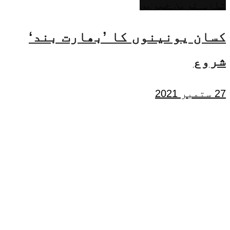
تازہ ترین خبریں
کسان یونینوں کا ’بھارت بند‘
شروع
27 ستمبر 2021