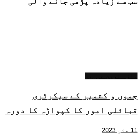
سب سے زیادہ پڑھی جانے والی
تازہ ترین خبریں
جموں و کشمیر کے سیکرٹری
قبائلی امور کا کپواڑہ کا دورہ
11 مئی 2023