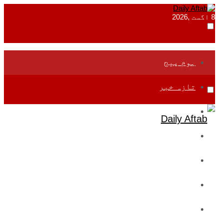
8 اگست ,2026
ہوم پیج
تازہ خبر
جموں و کشمیر
قومی
بین اقوامی
تعلیم
ادارتی