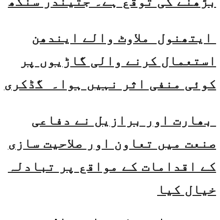
بڑھنے کی توقع ہے۔ جتیندر سنگھ
ایتھنول ملاوٹ والے ایندھن
استعمال کرنے والی گاڑیوں پر
کوئی منفی اثر نہیں ہوا۔ گڈکری
بھارت اور برازیل نے دفاعی
صنعت میں تعاون اور صلاحیت سازی
کے اقدامات کے مواقع پر تبادلہ
خیال کیا