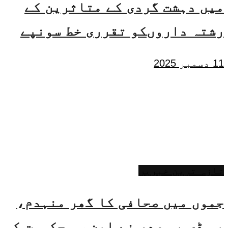
میں دہشت گردی کے متاثرین کے
رشتہ داروںکو تقرری خط سونپے
11 دسمبر 2025
تازہ ترین خبریں
جموں میں صحافی کا گھر منہدم،
پی ڈی پی صدر نے این سی حکومت کو