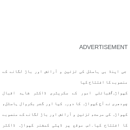
ADVERTISEMENT
جی اینڈ بی ہاسٹل کی تزئین و آرائش اور باڑ لگانے کے
منصوبے کا افتتاح کیا
کپواڑہ/قبائلی امور کے سکریٹری ڈاکٹر شاہد اقبال
چودھری نے آج کپواڑہ کا دورہ کیا اور گجر بکروال ہاسٹل،
کپواڑہ کی مرمت، تزئین و آرائش اور باڑ لگانے کے منصوبے
کا افتتاح کیا۔اس موقع پر ڈپٹی کمشنر کپواڑہ ڈاکٹر