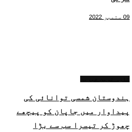
09 ستمبر 2022
تازہ ترین خبریں
ہندوستان شمسی توانائی کی
پیداوار میں جاپان کو پیچھے
چھوڑ کر تیسرا سب سے بڑا