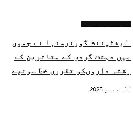
تازہ ترین خبریں
لیفٹیننٹ گورنرسنہا نے جموں
میں دہشت گردی کے متاثرین کے
رشتہ داروںکو تقرری خط سونپے
11 دسمبر 2025