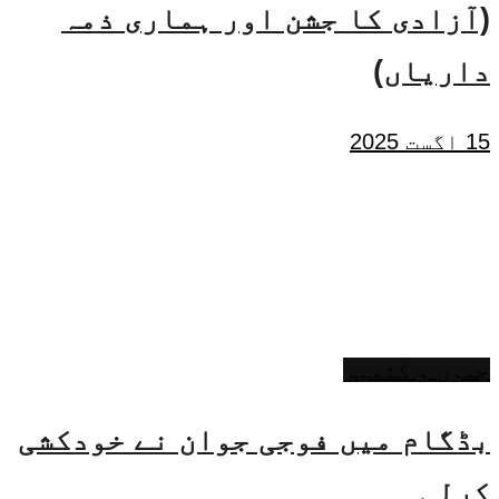
(آزادی کا جشن اور ہماری ذمہ
داریاں)
15 اگست 2025
جموں و کشمیر
بڈگام میں فوجی جوان نے خودکشی
کرلی