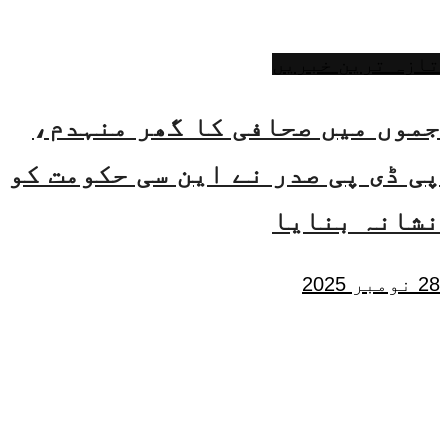
تازہ ترین خبریں
جموں میں صحافی کا گھر منہدم،
پی ڈی پی صدر نے این سی حکومت کو
نشانہ بنایا
28 نومبر 2025