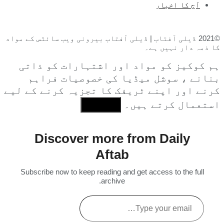
آج کا اخبار
©2021 ڈیلی آفتاب | ڈیلی آفتاب بیرونی ویب سائٹس کے مواد
کا ذمہ دار نہیں ہے۔
ہم کوکیز کو مواد اور اشتہارات کو ذاتی
بنانے ، سوشل میڈیا کی خصوصیات فراہم
کرنے اور اپنے ٹریفک کا تجزیہ کرنے کے لیے
استعمال کرتے ہیں۔
I Agree
Discover more from Daily
Aftab
Subscribe now to keep reading and get access to the full
archive.
Type
your