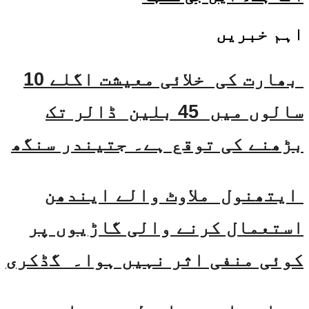
اہم خبریں
بھارت کی خلائی معیشت اگلے 10
سالوں میں 45 بلین ڈالر تک
بڑھنے کی توقع ہے۔ جتیندر سنگھ
ایتھنول ملاوٹ والے ایندھن
استعمال کرنے والی گاڑیوں پر
کوئی منفی اثر نہیں ہوا۔ گڈکری