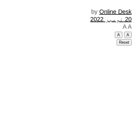
by
Online Desk
20 نومبر 2022
A
A
A
A
Reset