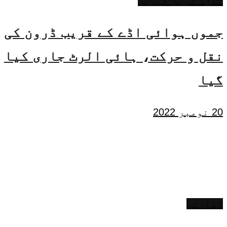
تازہ ترین خبریں
جموں ہوائی اڈے کے قریب ڈرون کی
نقل و حرکت، ہائی الرٹ جاری کیا
گیا
20 نومبر 2022
ادارتی