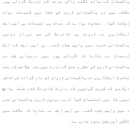
پاکستان کے ساتھ لگنے والی سرحد کے نزدیک گرداس پور
علاقے میں دو پاکستانی ڈرون کو فضا میں گھومتے ہوئے
دیکھا گیا ۔ معلوم ہوا ہے کہ سرحد پر تعینات بی ایس ایف
اہلکاروں نے ڈرونز پر فائرنگ کی جس دوران دونوں
پاکستانی حدود میں واپس چلے گئے۔ بی ایس ایف کے ایک
ترجمان نے بتایا کہ گرداس پور میں درمیانی شب دو
پاکستانی ڈرون کی نقل و حمل کے بارے میں پتہ چلا جس کے بعد
متحرک اہلکاروں نے پاکستانی ڈرونز کو مار گرانے کی خاطر
ایک سو کے قریب گولیوں کے راونڈ فائرنگ کئے جبکہ پانچ
بموں کا بھی استعمال کیا تاہم دونوں ڈرون پاکستانی حدو
د میں واپس چلے گئے۔ بی ایس ایف نے بتایا کہ علاقے میں
تلاشی آپریشن ہنوز جاری ہے۔