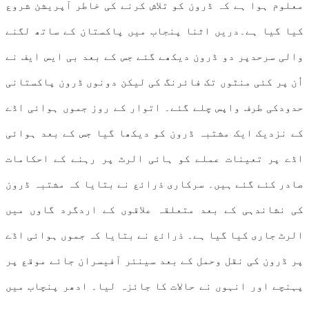
معلوم ہوا ہے کہ ڈرون کو تلاش کرنے کی خاطر آپریشن شروع
کیا گیا ہے۔دریں اثنا پنجاب میں پاکستان کے ساتھ لگنے
والی سرحدپر دو ڈرون دیکھے گئے جس کے بعد بی ایس ایف نے
اُن پر کئی منٹوں تک فائرنگ کی لیکن دونوں ڈرون پاکستانی
حدودکی طرف واپس چلے گئے۔ اتوار کے روز جموں ہوائی اڈے
کے نزدیک ایک مشتبہ ڈرون کو دیکھا گیا جس کے بعد ہوائی
اڈے پر تعینات عملے کو ہائی الرٹ پر رہنے کے احکامات
صادر کئے گئے ہیں۔ سرکاری ذرائع نے بتایا کہ مشتبہ ڈرون
کی نشاندہی کے بعد متعلقہ علاقوں کے اردگرد گاوں میں
الرٹ جاری کیا گیا ہے۔ ذرائع نے بتایا کہ جموں ہوائی اڈے
پر ڈرون کی نقل وحمل کے بعد سینئر آفیسران جائے موقع پر
پہنچے اور انہوں نے حالات کا جائزہ لیا۔ ادھر پنچاب میں