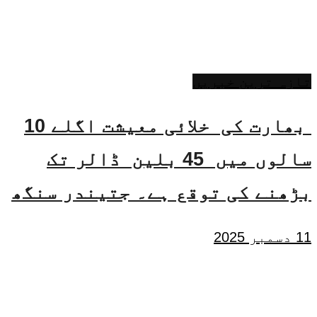
تازہ ترین خبریں
بھارت کی خلائی معیشت اگلے 10
سالوں میں 45 بلین ڈالر تک
بڑھنے کی توقع ہے۔ جتیندر سنگھ
11 دسمبر 2025