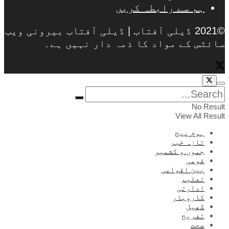
ہم سے رابطہ کریں
©2021 ڈیلی آفتاب | ڈیلی آفتاب بیرونی ویب
سائٹس کے مواد کا ذمہ دار نہیں ہے۔
No Result
View All Result
ہوم پیج
تازہ خبر
جموں و کشمیر
قومی
بین اقوامی
تعلیم
ادارتی
کاروبار
کھیل
تفریح
صحت