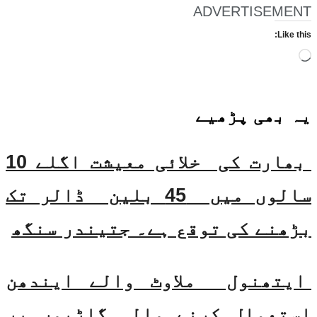
ADVERTISEMENT
Like this:
Loading…
یہ بھی
پڑھیے
بھارت کی خلائی معیشت اگلے 10
سالوں میں 45 بلین ڈالر تک
بڑھنے کی توقع ہے۔ جتیندر سنگھ
ایتھنول ملاوٹ والے ایندھن
استعمال کرنے والی گاڑیوں پر