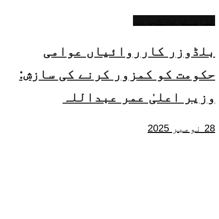
تازہ ترین خبریں
بلڈوزر کارروائیاں عوامی
حکومت کو کمزور کرنے کی سازش:
وزیر اعلیٰ عمر عبداللہ
28 نومبر 2025