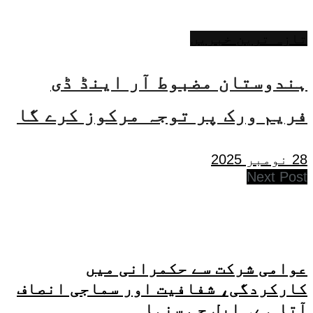
تازہ ترین خبریں
ہندوستان مضبوط آر اینڈ ڈی
فریم ورک پر توجہ مرکوز کرے گا
28 نومبر 2025
Next Post
عوامی شرکت سے حکمرانی میں
کارکردگی، شفافیت اور سماجی انصاف
آتا ہے۔ ایل جی سنہا