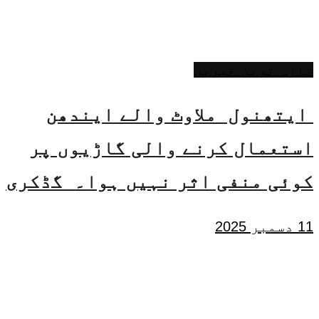
تازہ ترین خبریں
ایتھنول ملاوٹ والے ایندھن
استعمال کرنے والی گاڑیوں پر
کوئی منفی اثر نہیں ہوا۔ گڈکری
11 دسمبر 2025