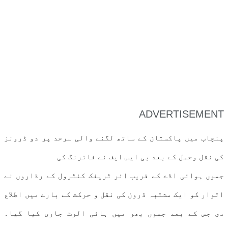
ADVERTISEMENT
پنچاب میں پاکستان کے ساتھ لگنے والی سرحد پر دو ڈرونز
کی نقل وحمل کے بعد بی ایس ایف نے فائرنگ کی
جموں ہوائی اڈے کے قریب ائر ٹریفک کنٹرول کے رڈاروں نے
اتوار کو ایک مشتبہ ڈرون کی نقل و حرکت کے بارے میں اطلاع
دی جس کے بعد جموں بھر میں ہائی الرٹ جاری کیا گیا۔