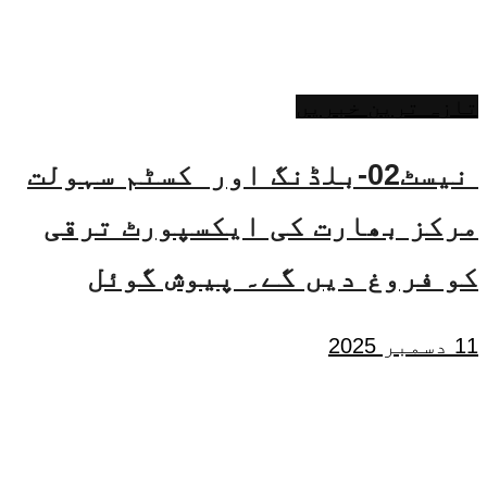
تازہ ترین خبریں
نیسٹ02-بلڈنگ اور کسٹم سہولت
مرکز بھارت کی ایکسپورٹ ترقی
کو فروغ دیں گے۔ پیوش گوئل
11 دسمبر 2025