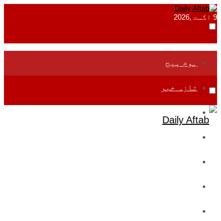
9 اگست ,2026
ہوم پیج
تازہ خبر
جموں و کشمیر
قومی
بین اقوامی
تعلیم
ادارتی