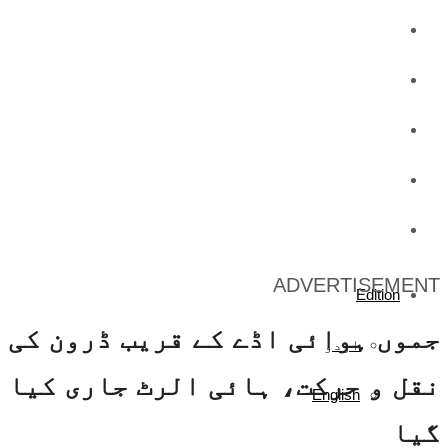
کاروبار
کھیل
تفریح
صحت
آج کا اخبار
ADVERTISEMENT
Edition
جموں ہوائی اڈے کے قریب ڈرون کی
اردو
نقل و حرکت، ہائی الرٹ جاری کیا
English
گیا