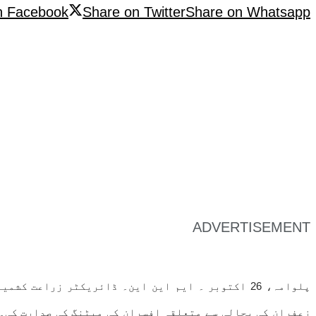
n Facebook
Share on Twitter
Share on Whatsapp
ADVERTISEMENT
پلوامہ، 26 اکتوبر ۔ ایم این این۔ ڈائریکٹر زراع
زعفران کی بحالی سے متعلقہ افسران کی میٹنگ کی صدارت کی۔ 