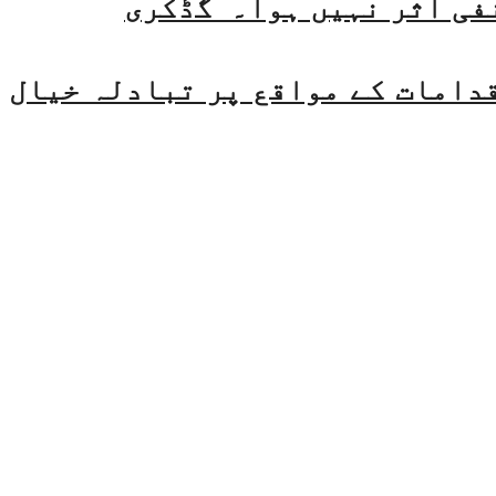
فی اثر نہیں ہوا۔ گڈکری
قدامات کے مواقع پر تبادلہ خیال