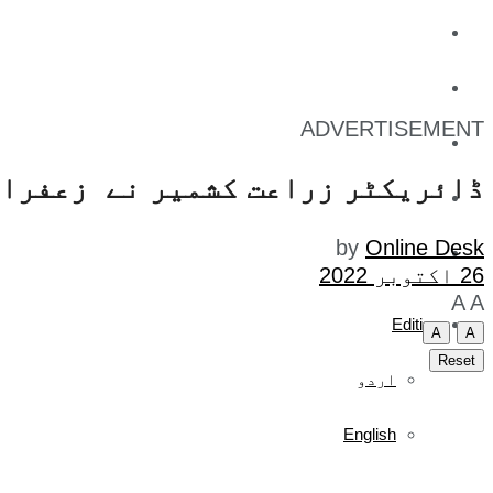
کاروبار
کھیل
ADVERTISEMENT
تفریح
ڈائریکٹر زراعت کشمیر نے زعفران
صحت
by
Online Desk
آج کا اخبار
26 اکتوبر 2022
A
A
Edition
A
A
Reset
اردو
English