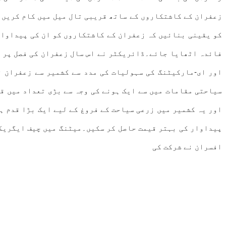
زعفران کے کاشتکاروں کے ساتھ قریبی تال میل میں کام کریں ا
کو یقینی بنائیں کہ زعفران کے کاشتکاروں کو ان کی پیداوار 
فائدہ اٹھایا جائے۔ڈائریکٹر نے اس سال زعفران کی فصل پر ا
اور ای-مارکیٹنگ کی سہولیات کی مدد سے کشمیر سے زعفران ن
سیاحتی مقامات میں سے ایک ہونے کی وجہ سے بڑی تعداد میں قو
اور یہ کشمیر میں زرعی سیاحت کے فروغ کے لیے ایک بڑا قدم ہ
پیداوار کی بہتر قیمت حاصل کر سکیں۔میٹنگ میں چیف ایگریک
افسران نے شرکت کی