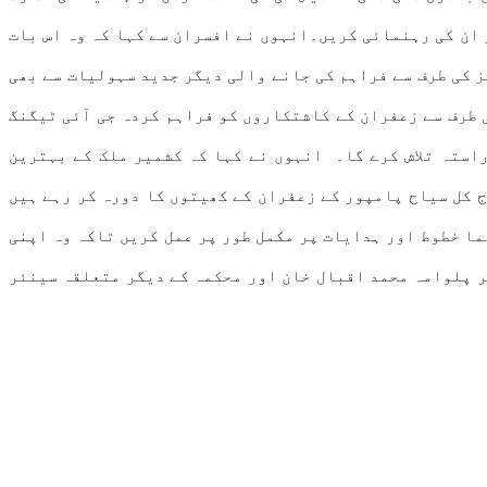
 ان کی رہنمائی کریں۔انہوں نے افسران سے کہا کہ وہ اس بات
ز کی طرف سے فراہم کی جانے والی دیگر جدید سہولیات سے بھی
 طرف سے زعفران کے کاشتکاروں کو فراہم کردہ جی آئی ٹیگنگ
استہ تلاش کرے گا۔ انہوں نے کہا کہ کشمیر ملک کے بہترین
ج کل سیاح پامپور کے زعفران کے کھیتوں کا دورہ کر رہے ہیں
ما خطوط اور ہدایات پر مکمل طور پر عمل کریں تاکہ وہ اپنی
 پلوامہ محمد اقبال خان اور محکمہ کے دیگر متعلقہ سینئر