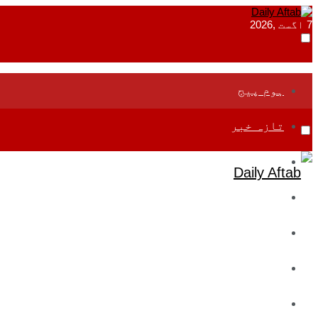
7 اگست ,2026
ہوم پیج
تازہ خبر
جموں و کشمیر
قومی
بین اقوامی
تعلیم
ادارتی