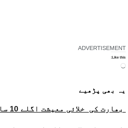
ADVERTISEMENT
Like this:
Loading…
یہ بھی
پڑھیے
بھارت کی خلائی معیشت اگلے 10 سالوں میں 45 بلین ڈالر تک بڑھنے کی توقع ہے۔ جتیندر سنگھ