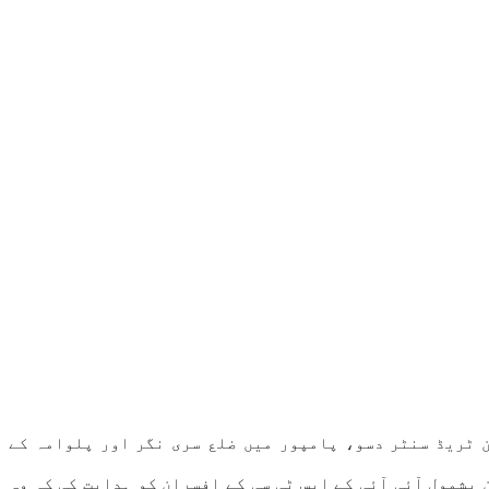
رون ٹریڈ سنٹر دسو، پامپور میں ضلع سری نگر اور پلوامہ کے
بشمول آئی آئی کے ایس ٹی سی کے افسران کو ہدایت کی کہ وہ