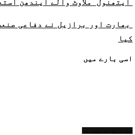
ایتھنول ملاوٹ والے ایندھن استع
بھارت اور برازیل نے دفاعی صنعت 
کیا
اسی
بارے میں
تازہ ترین خبریں