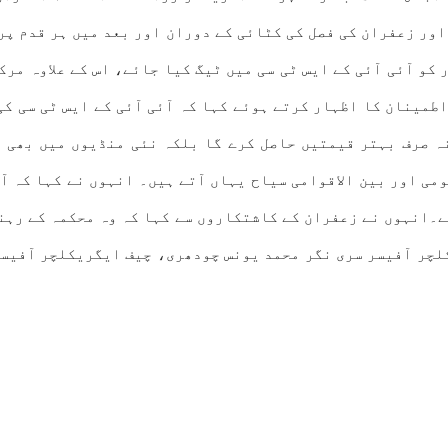
ور زعفران کی فصل کی کٹائی کے دوران اور بعد میں ہر قدم پر
کو آئی آئی کے ایس ٹی سی میں ٹیگ کیا جائے، اس کے علاوہ مرک
طمینان کا اظہار کرتے ہوئے کہا کہ آئی آئی کے ایس ٹی سی کی
ہ صرف بہتر قیمتیں حاصل کرے گا بلکہ نئی منڈیوں میں بھی ر
می اور بین الاقوامی سیاح یہاں آتے ہیں۔ انہوں نے کہا کہ آ
ے۔انہوں نے زعفران کے کاشتکاروں سے کہا کہ وہ محکمہ کے رہن
لچر آفیسر سری نگر محمد یونس چودھری، چیف ایگریکلچر آفیسر