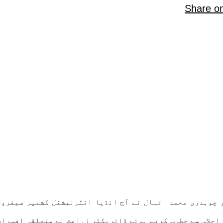
Share o
ت کشمیر چوہدری محمد اقبال نے آج انڈیا انٹرنیشنل کشمیر سیف
اجلاس سے خطاب کرتے ہوئے ڈائریکٹر زراعت نے متعلقہ افسران 