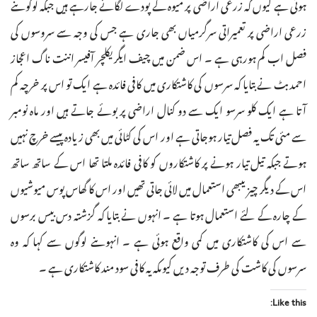
ہوئی ہے کیوں کہ زرعی اراضی پر میوہ کے پودے لگائے جارہے ہیں جبکہ لوگوںنے
زرعی اراضی پر تعمیراتی سرگرمیاں بھی جاری ہے جس کی وجہ سے سروسوں کی
فصل اب کم ہورہی ہے ۔ اس ضمن میں چیف ایگریکلچر آفیسر اننت ناگ اعجاز
احمد بٹ نے بتایا کہ سرسوں کی کاشتکاری میں کافی فائدہ ہے ایک تو اس پر خرچہ کم
آتا ہے ایک کلو سرسو ایک سے دو کنال اراضی پر بوئے جاتے ہیں اور ماہ نومبر
سے مئی تک یہ فصل تیار ہوجاتی ہے اور اس کی کٹائی میں بھی زیادہ پیسے خرچ نہیں
ہوتے جبکہ تیل تیار ہونے پر کاشتکاروں کو کافی فائدہ ملتا تھا اس کے ساتھ ساتھ
اس کے دیگر چیزیںبھی استعمال میں لائی جاتی تھیں اور اس کا گھاس پوس میوشیوں
کے چارہ کے لئے استعمال ہوتا ہے ۔ انہوں نے بتایا کہ گزشتہ دس بیس برسوں
سے اس کی کاشتکاری میں کمی واقع ہوئی ہے ۔ انہوںنے لوگوں سے کہا کہ وہ
سرسوں کی کاشت کی طرف توجہ دیں کیوںکہ یہ کافی سود مند کاشتکاری ہے ۔
Like this: