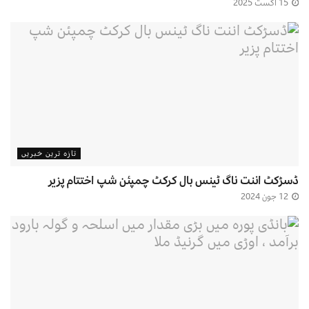
15 اگست 2025
تازہ ترین خبریں
ڈسڑکٹ اننت ناگ ٹینس بال کرکٹ چمپئن شپ اختتام پزیر
12 جون 2024