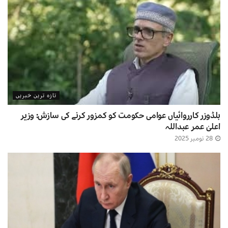
تازہ ترین خبریں
بلڈوزر کارروائیاں عوامی حکومت کو کمزور کرنے کی سازش: وزیر
اعلیٰ عمر عبداللہ
28 نومبر 2025