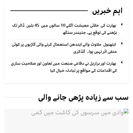
اہم خبریں
بھارت کی خلائی معیشت اگلے 10 سالوں میں 45 بلین ڈالر تک
بڑھنے کی توقع ہے۔ جتیندر سنگھ
ایتھنول ملاوٹ والے ایندھن استعمال کرنے والی گاڑیوں پر کوئی
منفی اثر نہیں ہوا۔ گڈکری
بھارت اور برازیل نے دفاعی صنعت میں تعاون اور صلاحیت سازی
کے اقدامات کے مواقع پر تبادلہ خیال کیا
سب سے زیادہ پڑھی جانے والی