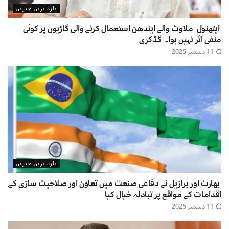
تازہ ترین خبریں
ایتھنول ملاوٹ والے ایندھن استعمال کرنے والی گاڑیوں پر کوئی
منفی اثر نہیں ہوا۔ گڈکری
11 دسمبر 2025
تازہ ترین خبریں
بھارت اور برازیل نے دفاعی صنعت میں تعاون اور صلاحیت سازی کے
اقدامات کے مواقع پر تبادلہ خیال کیا
11 دسمبر 2025