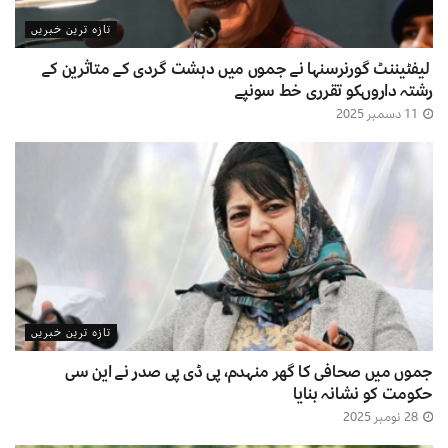
تازہ ترین خبریں
لیفٹیننٹ گورنرسنہا نے جموں میں دہشت گردی کے متاثرین کے
رشتہ داروںکو تقرری خط سونپے
11 دسمبر 2025
تازہ ترین خبریں
جموں میں صحافی کا گھر منہدم، پی ڈی پی صدر نے این سی
حکومت کو نشانہ بنایا
28 نومبر 2025