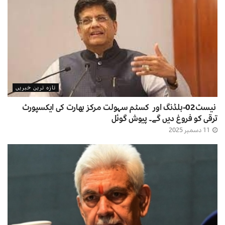
تازہ ترین خبریں
نیسٹ02-بلڈنگ اور کسٹم سہولت مرکز بھارت کی ایکسپورٹ
ترقی کو فروغ دیں گے۔ پیوش گوئل
11 دسمبر 2025