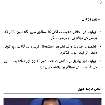
Loading…
یہ بھی
پڑھیے
بھارت کی خلائی معیشت اگلے 10 سالوں میں 45 بلین ڈالر تک
بڑھنے کی توقع ہے۔ جتیندر سنگھ
ایتھنول ملاوٹ والے ایندھن استعمال کرنے والی گاڑیوں پر کوئی
منفی اثر نہیں ہوا۔ گڈکری
بھارت اور برازیل نے دفاعی صنعت میں تعاون اور صلاحیت سازی
کے اقدامات کے مواقع پر تبادلہ خیال کیا
اسی
بارے میں