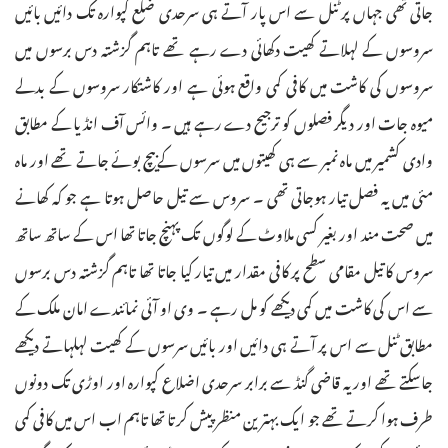
جاتی تھی جہاں پر ٹنل سے اس پار آتے ہی سرحدی ضلع کپوارہ تک دائیں بائیں
سروسوں کے لہلاتے کھیت دکھائی دے رہے تھے تاہم گزشتہ دس برسوں میں
سروسوں کی کاشت میں کافی کمی واقع ہوئی ہے اور کاشتکار سروسوں کے بدلے
میوہ جات اور دیگر فصلوں کو ترجیح دے رہے ہیں ۔ وائس آف انڈیا کے مطابق
وادی کشمیر میں ماہ نمبر سے ہی کھیتوں میں سرسوں کے بیچ بوئے جاتے تھے اور ماہ
مئی میں یہ فصل تیار ہوجاتی تھی ۔ سروس سے تیل حاصل ہوتا ہے جو کہ کھانے
میں صحت مند اور بغیر کسی ملاوٹ کے لوگوں تک پہنچ جاتا تھا اس کے ساتھ ساتھ
سروس کا تیل مقامی سطح پر کافی مقدار میں تیار کیا جاتا تھا تاہم گزشتہ دس برسوں
سے اس کی کاشت میں کمی دیکھے کو مل رہے ۔ وی او آئی نمائندے امان ملک کے
مطابق ٹنل سے اس پر آتے ہی دائیں اور بائیں سرسوں کے کھیت لہلہاتے دیکھے
جاسکتے تھے اور یہ قاضی گنڈ سے برابر سرحدی اضلاع کپوارہ اور اوڑی تک دونوں
طرف ہوا کرتے تھے جو ایک بہترین منظر پیش کرتا تھا تاہم اب اس میں کافی کمی