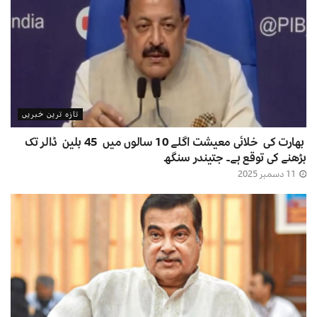
تازہ ترین خبریں
بھارت کی خلائی معیشت اگلے 10 سالوں میں 45 بلین ڈالر تک
بڑھنے کی توقع ہے۔ جتیندر سنگھ
11 دسمبر 2025