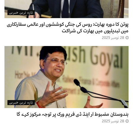
تازہ ترین خبریں
پوتن کا دورہ بھارت: روس کی جنگی کوششوں اور عالمی سفارتکاری
میں تبدیلیوں میں بھارت کی شراکت
28 نومبر 2025
تازہ ترین خبریں
ہندوستان مضبوط آر اینڈ ڈی فریم ورک پر توجہ مرکوز کرے گا
28 نومبر 2025