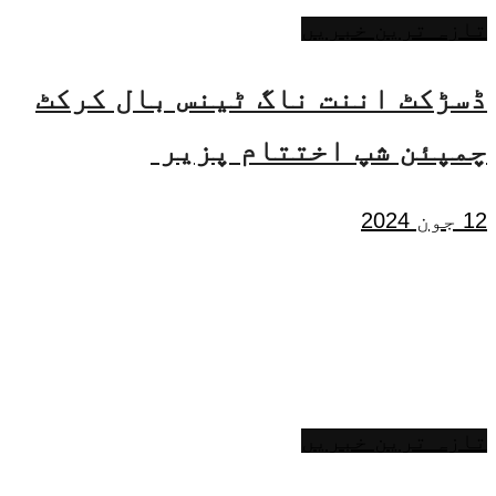
تازہ ترین خبریں
ڈسڑکٹ اننت ناگ ٹینس بال کرکٹ
چمپئن شپ اختتام پزیر
12 جون 2024
تازہ ترین خبریں