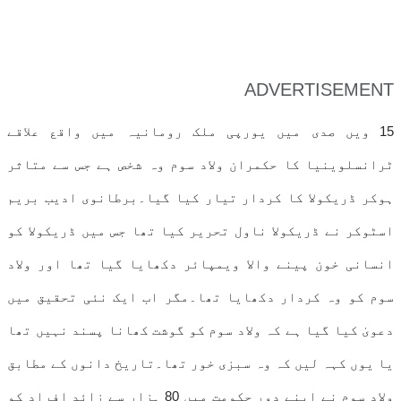
ADVERTISEMENT
15 ویں صدی میں یورپی ملک رومانیہ میں واقع علاقے
ٹرانسلوینیا کا حکمران ولاد سوم وہ شخص ہے جس سے متاثر
ہوکر ڈریکولا کا کردار تیار کیا گیا۔برطانوی ادیب بریم
اسٹوکر نے ڈریکولا ناول تحریر کیا تھا جس میں ڈریکولا کو
انسانی خون پینے والا ویمپائر دکھایا گیا تھا اور ولاد
سوم کو وہ کردار دکھایا تھا۔مگر اب ایک نئی تحقیق میں
دعویٰ کیا گیا ہے کہ ولاد سوم کو گوشت کھانا پسند نہیں تھا
یا یوں کہہ لیں کہ وہ سبزی خور تھا۔تاریخ دانوں کے مطابق
ولاد سوم نے اپنے دور حکومت میں 80 ہزار سے زائد افراد کو