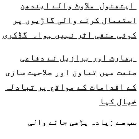
ایتھنول ملاوٹ والے ایندھن
استعمال کرنے والی گاڑیوں پر
کوئی منفی اثر نہیں ہوا۔ گڈکری
بھارت اور برازیل نے دفاعی
صنعت میں تعاون اور صلاحیت سازی
کے اقدامات کے مواقع پر تبادلہ
خیال کیا
سب سے زیادہ پڑھی جانے والی