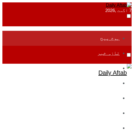
7 اگست ,2026
ہوم پیج
تازہ خبر
جموں و کشمیر
قومی
بین اقوامی
تعلیم
ادارتی