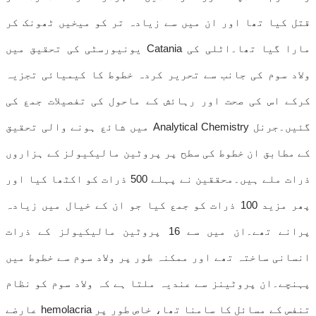
قتل کیا تھا اور ان میں سے زیادہ تر کو میخیں ٹھونک کر
مارا گیا تھا۔اٹلی کی Catania یونیورسٹی کی تحقیق میں
ولاد سوم کی جانب سے تحریر کردہ خطوط کا کیمیائی تجزیہ
کرکے اس کی صحت اور رہائش کے ماحول کی تفصیلات جمع کی
گئیں۔جرنل Analytical Chemistry میں شائع ہونے والی تحقیق
کے مطابق ان خطوط کی سطح پر پروٹین مالیکیولز کے ہزاروں
ذرات ملے ہیں۔محققین نے پہلے 500 ذرات کو اکٹھا کیا اور
پھر مزید 100 ذرات کو جمع کیا جو ان کے خیال میں زیادہ
پرانے تھے۔ان میں سے 16 پروٹین مالیکیولز کے ذرات
انسانی ساختہ تھے اور ممکنہ طور پر ولاد سوم سے خطوط میں
پہنچے۔ان پروٹینز سے عندیہ ملتا ہے کہ ولاد سوم کو نظام
تنفس کے مسائل کا سامنا تھا، خاص طور پر hemolacria عارضے