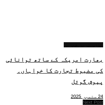
تازہ ترین خبریں
بھارت امریکہ کے ساتھ توانائی
کی مضبوط تجارت کا خواہاں۔
پیوش گوئل
24 ستمبر 2025
Next Post