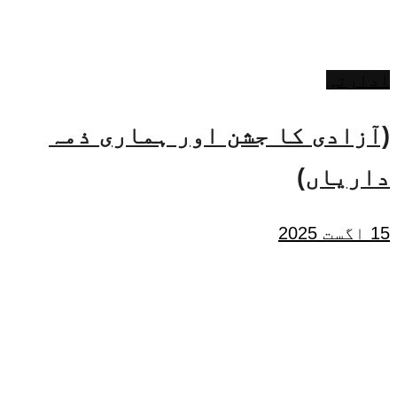
ادارتی
(آزادی کا جشن اور ہماری ذمہ
داریاں)
15 اگست 2025