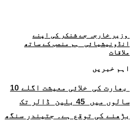
وزیر خارجہ جے شنکر کی اپنے
انڈونیشیائی ہم منصب کے ساتھ
ملاقات
اہم خبریں
بھارت کی خلائی معیشت اگلے 10
سالوں میں 45 بلین ڈالر تک
بڑھنے کی توقع ہے۔ جتیندر سنگھ