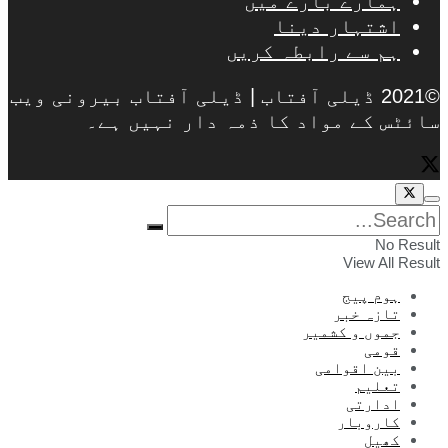
ہمارے بارے میں
اشتہار دینا
ہم سے رابطہ کریں
©2021 ڈیلی آفتاب | ڈیلی آفتاب بیرونی ویب
سائٹس کے مواد کا ذمہ دار نہیں ہے۔
No Result
View All Result
ہوم پیج
تازہ خبر
جموں و کشمیر
قومی
بین اقوامی
تعلیم
ادارتی
کاروبار
کھیل