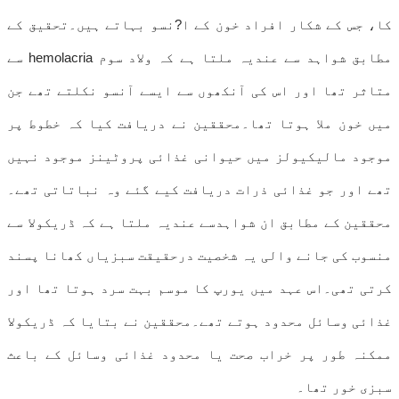
کا، جس کے شکار افراد خون کے ا?نسو بہاتے ہیں۔تحقیق کے
مطابق شواہد سے عندیہ ملتا ہے کہ ولاد سوم hemolacria سے
متاثر تھا اور اس کی آنکھوں سے ایسے آنسو نکلتے تھے جن
میں خون ملا ہوتا تھا۔محققین نے دریافت کیا کہ خطوط پر
موجود مالیکیولز میں حیوانی غذائی پروٹینز موجود نہیں
تھے اور جو غذائی ذرات دریافت کیے گئے وہ نباتاتی تھے۔
محققین کے مطابق ان شواہدسے عندیہ ملتا ہے کہ ڈریکولا سے
منسوب کی جانے والی یہ شخصیت درحقیقت سبزیاں کھانا پسند
کرتی تھی۔اس عہد میں یورپ کا موسم بہت سرد ہوتا تھا اور
غذائی وسائل محدود ہوتے تھے۔محققین نے بتایا کہ ڈریکولا
ممکنہ طور پر خراب صحت یا محدود غذائی وسائل کے باعث
سبزی خور تھا۔