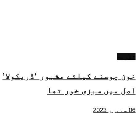
تفریح
خون چوسنے کیلئے مشہور ‘ڈریکولا’
اصل میں سبزی خور تھا
06 ستمبر 2023