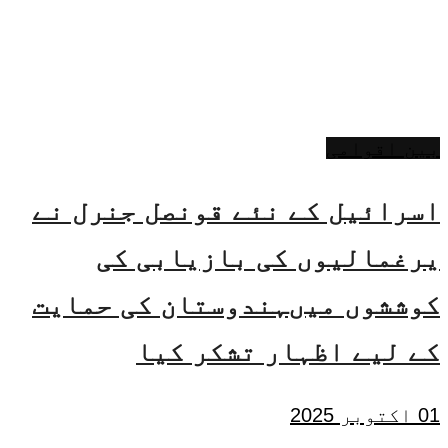
بین اقوامی
اسرائیل کے نئے قونصل جنرل نے
یرغمالیوں کی بازیابی کی
کوششوں میںہندوستان کی حمایت
کے لیے اظہار تشکر کیا
01 اکتوبر 2025