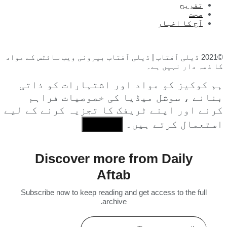
تفریح
صحت
آج کا اخبار
©2021 ڈیلی آفتاب | ڈیلی آفتاب بیرونی ویب سائٹس کے مواد
کا ذمہ دار نہیں ہے۔
ہم کوکیز کو مواد اور اشتہارات کو ذاتی
بنانے ، سوشل میڈیا کی خصوصیات فراہم
کرنے اور اپنے ٹریفک کا تجزیہ کرنے کے لیے
استعمال کرتے ہیں۔
I Agree
Discover more from Daily
Aftab
Subscribe now to keep reading and get access to the full
archive.
Type