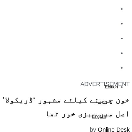
کاروبار
کھیل
تفریح
صحت
آج کا اخبار
ADVERTISEMENT
Edition
خون چوسنے کیلئے مشہور ‘ڈریکولا’
اردو
اصل میں سبزی خور تھا
English
by
Online Desk