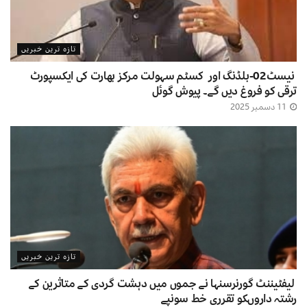
تازہ ترین خبریں
نیسٹ02-بلڈنگ اور کسٹم سہولت مرکز بھارت کی ایکسپورٹ
ترقی کو فروغ دیں گے۔ پیوش گوئل
11 دسمبر 2025
تازہ ترین خبریں
لیفٹیننٹ گورنرسنہا نے جموں میں دہشت گردی کے متاثرین کے
رشتہ داروںکو تقرری خط سونپے