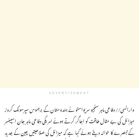
ADVERTISEMENT
وارانسی// دفاعی ماہر سنجیو سریواستو نے ہندوستان کے برہموس سپرسونک کروز
میزائل کی بے مثال طاقت کو اجاگر کرتے ہوئے امریکی دفاعی ماہر جان اسپینسر
کے تبصرے کا حوالہ دیتے ہوئے کہا ہے کہ میزائل کی صلاحیتیں چین کے جدید