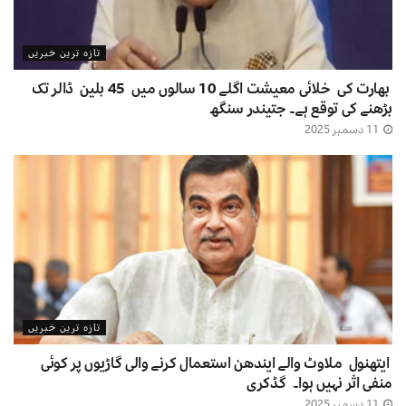
تازہ ترین خبریں
بھارت کی خلائی معیشت اگلے 10 سالوں میں 45 بلین ڈالر تک
بڑھنے کی توقع ہے۔ جتیندر سنگھ
11 دسمبر 2025
تازہ ترین خبریں
ایتھنول ملاوٹ والے ایندھن استعمال کرنے والی گاڑیوں پر کوئی
منفی اثر نہیں ہوا۔ گڈکری
11 دسمبر 2025