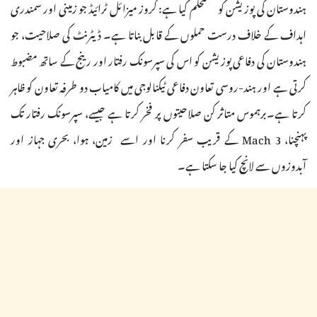
ہندوستان کی پوزیشن کو مستحکم کیا ہے: کروز میزائل ٹرائیڈ جو زمینی اور سمندری
اہداف کے خلاف درست حملوں کے قابل بناتا ہے۔ ڈیٹرنٹ کی صلاحیت، جو
ہندوستان کی دفاعی پوزیشن کو اس کی سپرسونک رفتار اور رینج کے ساتھ مضبوط
کرتی ہے اور ہند-روسی تعاون دفاعی ٹیکنالوجی میں کامیاب دو طرفہ تعاون کو ظاہر
کرتا ہے۔برہموس متاثر کن صلاحیتوں پر فخر کرتا ہے جیسے، سپرسونک رفتار تک
پہنچنا، Mach 3 کے قریب سفر کرنا اور اسے زمین، ہوا، بحری جہاز اور
آبدوزوں سے لانچ کیا جا سکتا ہے۔