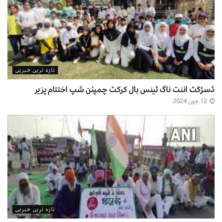
تازہ ترین خبریں
ڈسڑکٹ اننت ناگ ٹینس بال کرکٹ چمپئن شپ اختتام پزیر
12 جون 2024
تازہ ترین خبریں