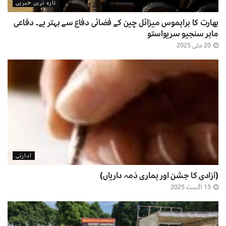
تازہ ترین خبریں
بھارت کا براہموس میزائل چین کے فضائی دفاع سے بہتر ہے۔ دفاعی
ماہر سنجیو سریواستو
20 مئی 2025
ادارتی
(آزادی کا جشن اور ہماری ذمہ داریاں)
15 اگست 2025