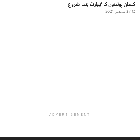
کسان یونینوں کا ’بھارت بند‘ شروع
27 ستمبر 2021
ADVERTISEMENT