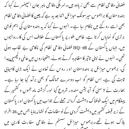
فضائی دفاعی نظام سے بھی زیادہ ہیں۔امریکی دفاعی ماہر جان اسپینسر نے کہا کہ
ہندوستان کا براہموس سپرسونک میزائل اتنا جدید ہے کہ چین کا فضائی دفاعی نظام
بھی اسے روکنے میں ناکام رہا ہے۔ انہوں نے کہا کہ یہ ہندوستان کی اہم فوجی
برتری کو نمایاں کرتا ہے، خاص طور پر پاکستان کے خلاف اس کی کارروائیوں
میں، جہاں پاکستان کے HQ-9B فضائی دفاعی نظام کی ناکامی بے نقاب ہوئی
تھی۔ انہوں نے اپنی تاثیر کا مظاہرہ کرتے ہوئے، ہتھیاروں میں عالمی دلچسپی پیدا
کی، برہموس میزائل پر ہندوستان اور روس کے تعاون نے ایک بڑی کامیابی
ثابت کی ہے، اس نظام کو اب دوسرے ممالک کو بھی برآمد کیا جا رہا ہے۔
بھارت نے 7 مئی کو آپریشن سندور شروع کیا اور گزشتہ ماہ جموں و کشمیر کے
پہلگام میں ایک خوفناک دہشت گردانہ حملے کے جواب میں پاکستان اور پاکستان
کے زیر قبضہ کشمیر میں دہشت گردی کے نو مقامات کو نشانہ بنایا جس میں 26 افراد
ہلاک ہوئے تھے۔برہموس میزائل سسٹم نے دفاعی سفارت کاری میں