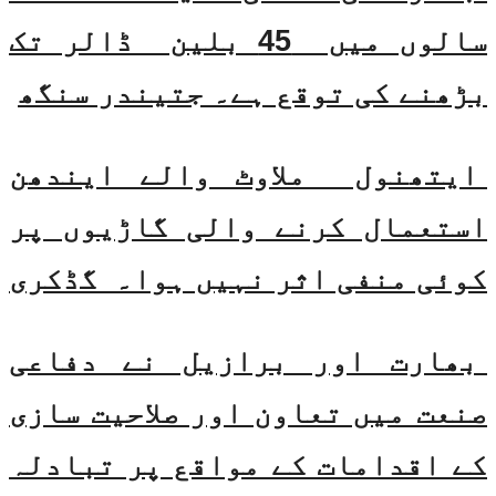
سالوں میں 45 بلین ڈالر تک
بڑھنے کی توقع ہے۔ جتیندر سنگھ
ایتھنول ملاوٹ والے ایندھن
استعمال کرنے والی گاڑیوں پر
کوئی منفی اثر نہیں ہوا۔ گڈکری
بھارت اور برازیل نے دفاعی
صنعت میں تعاون اور صلاحیت سازی
کے اقدامات کے مواقع پر تبادلہ