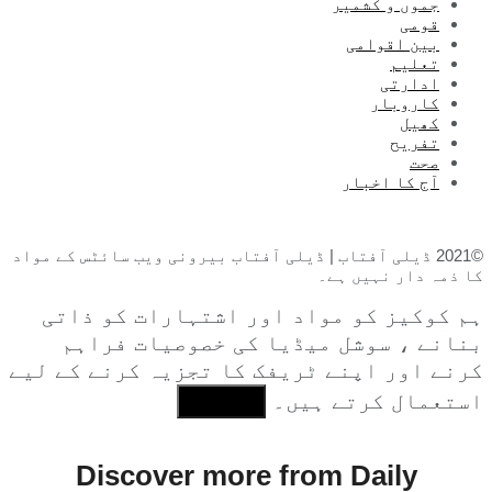
جموں و کشمیر
قومی
بین اقوامی
تعلیم
ادارتی
کاروبار
کھیل
تفریح
صحت
آج کا اخبار
©2021 ڈیلی آفتاب | ڈیلی آفتاب بیرونی ویب سائٹس کے مواد
کا ذمہ دار نہیں ہے۔
ہم کوکیز کو مواد اور اشتہارات کو ذاتی
بنانے ، سوشل میڈیا کی خصوصیات فراہم
کرنے اور اپنے ٹریفک کا تجزیہ کرنے کے لیے
استعمال کرتے ہیں۔
I Agree
Discover more from Daily