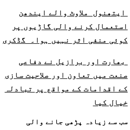
ایتھنول ملاوٹ والے ایندھن
استعمال کرنے والی گاڑیوں پر
کوئی منفی اثر نہیں ہوا۔ گڈکری
بھارت اور برازیل نے دفاعی
صنعت میں تعاون اور صلاحیت سازی
کے اقدامات کے مواقع پر تبادلہ
خیال کیا
سب سے زیادہ پڑھی جانے والی