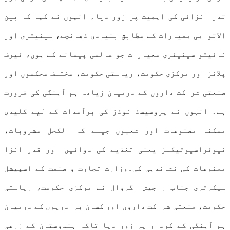
قدر افزائی کی اہمیت پر زور دیا۔ انہوں نے کہا کہ بین
الاقوامی معیارات کے مطابق بنیادی ڈھانچے، سینیٹری اور
فائیٹو سینیٹری معیارات جو عالمی پیمانے کے ہوں، ٹیرف
پلانز اور مرکزی حکومت، ریاستی حکومت، مختلف محکموں اور
صنعتی شراکت داروں کے درمیان زیادہ ہم آہنگی کی ضرورت
ہے۔ انہوں نے پروسیسڈ فوڈز کی برآمدات کے لیے کلیدی
ممکنہ مصنوعات اور شعبوں جیسے کہ الکحل مشروبات،
نیوٹراسیوٹیکلز یعنی تغذیے کی دوائیں اور قدر افزا
مصنوعات کی نشاندہی کی۔وزارت تجارت و صنعت کے اسپیشل
سیکرٹری جناب راجیش اگروال نے مرکزی حکومت، ریاستی
حکومت، صنعتی شراکت داروں اور کسان برادریوں کے درمیان
ہم آہنگی کے کردار پر زور دیا تاکہ ہندوستان کے زرعی