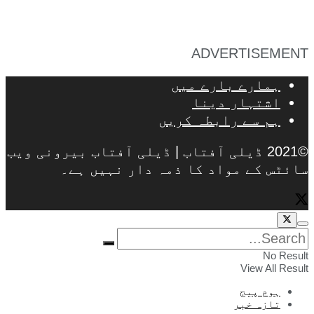
ADVERTISEMENT
ہمارے بارے میں
اشتہار دینا
ہم سے رابطہ کریں
©2021 ڈیلی آفتاب | ڈیلی آفتاب بیرونی ویب
سائٹس کے مواد کا ذمہ دار نہیں ہے۔
No Result
View All Result
ہوم پیج
تازہ خبر