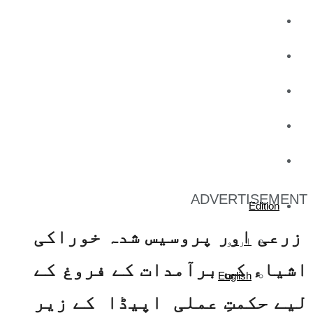
کاروبار
کھیل
تفریح
صحت
آج کا اخبار
ADVERTISEMENT
Edition
زرعی اور پروسیس شدہ خوراکی
اردو
اشیاء کی برآمدات کے فروغ کے
English
لیے حکمتِ عملی اپیڈا کے زیر