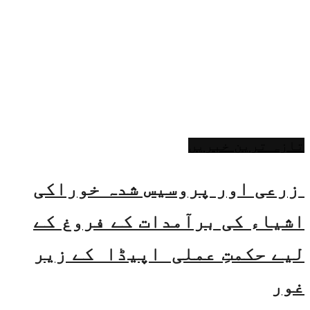
تازہ ترین خبریں
زرعی اور پروسیس شدہ خوراکی
اشیاء کی برآمدات کے فروغ کے
لیے حکمتِ عملی اپیڈا کے زیر
غور