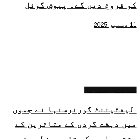
کو فروغ دیں گے۔ پیوش گوئل
11 دسمبر 2025
تازہ ترین خبریں
لیفٹیننٹ گورنرسنہا نے جموں
میں دہشت گردی کے متاثرین کے
رشتہ داروںکو تقرری خط سونپے