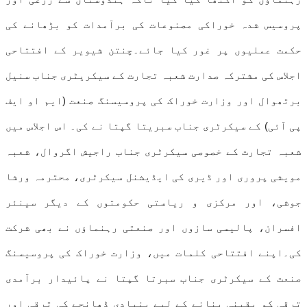
پروسیس شدہ خوراکی مصنوعات کی برآمدات کو بڑھانے کی
حکمت عملیوں پر غور کیا جائے۔چنتن شیویر کے افتتاحی
اجلاس کی مشترکہ صدارت شعبہ تجارت کے سیکریٹری جناب سنیل
برتھوال اور وزارت خوراک کی پروسیسنگ صنعت (ایم او ایف
پی آئی) کے سیکرٹری جناب سبریتا گپتا نے کی۔ اس اجلاس میں
شعبہ تجارت کے خصوصی سیکرٹری جناب راجیش اگروال، شعبہ
مویشی پروری اور ڈیری کی ایڈیشنل سیکرٹری، محترمہ ورشا
جوشی، اور مرکزی و ریاستی حکومتوں کے دیگر سینئر
افسران، پالیسی سازوں اور صنعتی رہنماؤں نے بھی شرکت
کی۔اپنے افتتاحی کلمات میں، وزارت خوراک کی پروسیسنگ
صنعت کے سیکرٹری جناب سبرتا گپتا نے پائیدار برآمدی
ترقی کو یقینی بنانے کے لیے بنیادی ڈھانچے کی ترقی اور