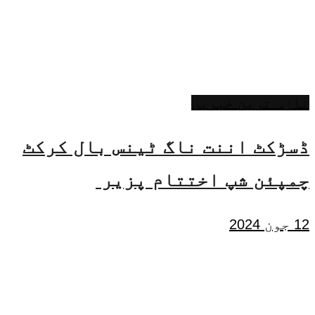
تازہ ترین خبریں
ڈسڑکٹ اننت ناگ ٹینس بال کرکٹ
چمپئن شپ اختتام پزیر
12 جون 2024