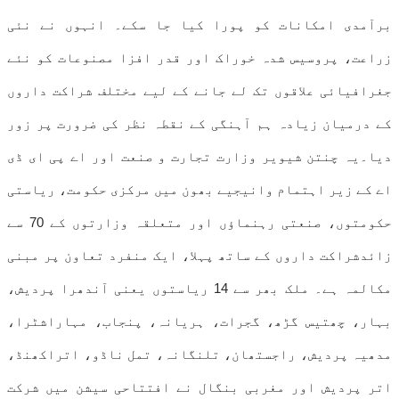
برآمدی امکانات کو پورا کیا جا سکے۔ انہوں نے نئی
زراعت، پروسیس شدہ خوراک اور قدر افزا مصنوعات کو نئے
جغرافیائی علاقوں تک لے جانے کے لیے مختلف شراکت داروں
کے درمیان زیادہ ہم آہنگی کے نقطہ نظر کی ضرورت پر زور
دیا۔یہ چنتن شیویر وزارت تجارت و صنعت اور اے پی ای ڈی
اے کے زیر اہتمام وانیجیے بھون میں مرکزی حکومت، ریاستی
حکومتوں، صنعتی رہنماؤں اور متعلقہ وزارتوں کے 70 سے
زائدشراکت داروں کے ساتھ پہلا، ایک منفرد تعاون پر مبنی
مکالمہ ہے۔ ملک بھر سے 14 ریاستوں یعنی آندھرا پردیش،
بہار، چھتیس گڑھ، گجرات، ہریانہ، پنجاب، مہاراشٹرا،
مدھیہ پردیش، راجستھان، تلنگانہ، تمل ناڈو، اتراکھنڈ،
اتر پردیش اور مغربی بنگال نے افتتاحی سیشن میں شرکت