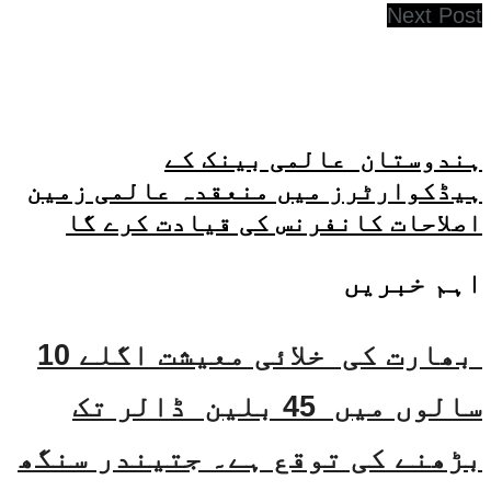
Next Post
ہندوستان عالمی بینک کے
ہیڈکوارٹرز میں منعقدہ عالمی زمین
اصلاحات کانفرنس کی قیادت کرے گا
اہم خبریں
بھارت کی خلائی معیشت اگلے 10
سالوں میں 45 بلین ڈالر تک
بڑھنے کی توقع ہے۔ جتیندر سنگھ