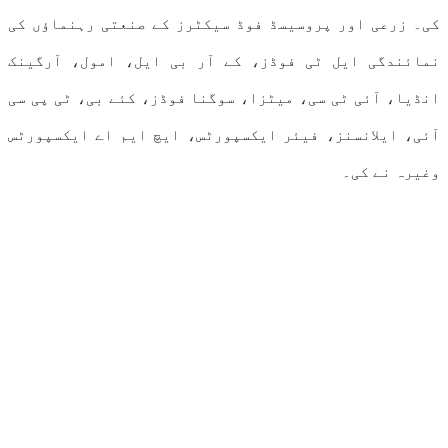
کی۔ زرعی اور پروسیسڈ فوڈ سیکٹرز کے صنعتی رہنماؤں کی
نمائندگی ایل ٹی فوڈز، کے آر بی ایل، امول، آرگینک
انڈیا، آئی ٹی سی، میٹزا، سوگنا فوڈز، کئے بی، ٹی پی سی
آئی، ایلانسنز، فیئر ایکسپورٹس، ایچ ایم اے ایکسپورٹس
وغیرہ نے کی۔