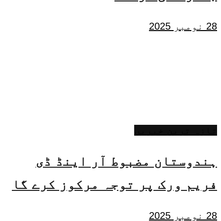
28 نومبر 2025
تازہ ترین خبریں
ہندوستان مضبوط آر اینڈ ڈی
فریم ورک پر توجہ مرکوز کرے گا
28 نومبر 2025