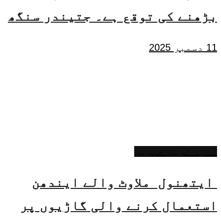
بڑھنے کی توقع ہے۔ جتیندر سنگھ
11 دسمبر 2025
تازہ ترین خبریں
ایتھنول ملاوٹ والے ایندھن
استعمال کرنے والی گاڑیوں پر