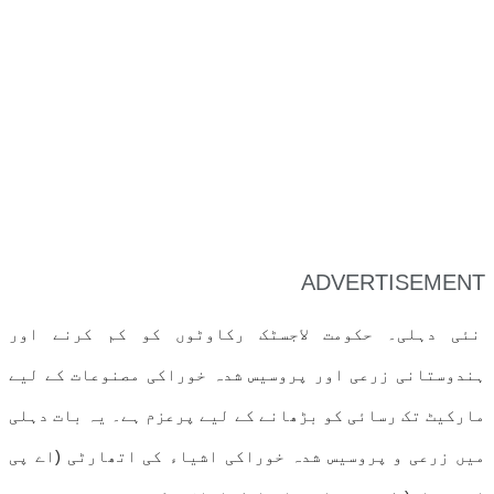
ADVERTISEMENT
نئی دہلی۔ حکومت لاجسٹک رکاوٹوں کو کم کرنے اور
ہندوستانی زرعی اور پروسیس شدہ خوراکی مصنوعات کے لیے
مارکیٹ تک رسائی کو بڑھانے کے لیے پرعزم ہے۔ یہ بات دہلی
میں زرعی و پروسیس شدہ خوراکی اشیاء کی اتھارٹی (اے پی