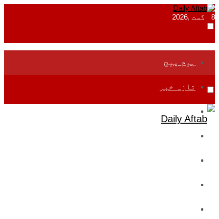
8 اگست ,2026
ہوم پیج
تازہ خبر
جموں و کشمیر
قومی
بین اقوامی
تعلیم
ادارتی