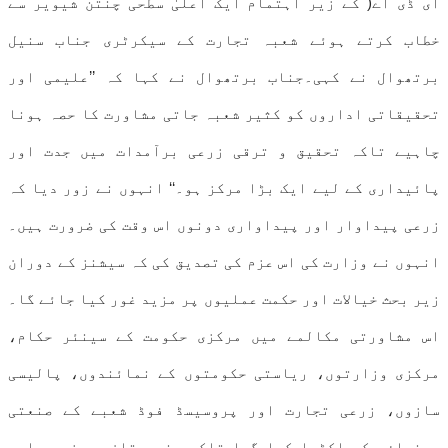
ای ڈی اے( کے زیر اہتمام ایک اعلیٰ سطحی چنتن شیویر سے
خطاب کرتے ہوئے شعبہ تجارت کے سیکرٹری جناب سنیل
برتھوال نے کہی۔جناب برتھوال نے کہا کہ ’’علیمی اور
تحقیقاتی اداروں کو کثیر شعبہ جاتی مشاورت کا حصہ ہونا
چاہیے تاکہ تحقیق و ترقی زرعی برآمدات میں جدت اور
پائیداری کے لیے ایک بڑا مرکز ہو۔‘‘ انہوں نے زور دیا کہ
زرعی پیداوار اور پیداواری دونوں اس وقت کی ضرورت ہیں۔
انہوں نے وزارت کی اس عزم کی تصدیق کی کہ سیشنز کے دوران
زیر بحث خیالات اور حکمت عملیوں پر مزید غور کیا جائے گا۔
اس مشاورتی مکالمے میں مرکزی حکومت کے سینئر حکام،
مرکزی وزارتوں، ریاستی حکومتوں کے نمائندوں، پالیسی
سازوں، زرعی تجارت اور پروسیسڈ فوڈ شعبے کے صنعتی
رہنماؤں کو اکٹھا کیا گیا تاکہ ہندوستان سے زرعی اور