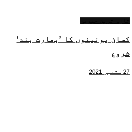
تازہ ترین خبریں
کسان یونینوں کا ’بھارت بند‘
شروع
27 ستمبر 2021