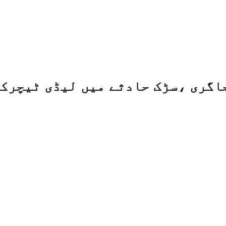
اگری ،سڑک حادثے میں لیڈی ٹیچرکی