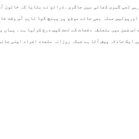
 اورپولیس عملہ بھی جائے موقع پر پہنچ گیا تاہم اُس وقت خا
 اس ضمن میں متعلقہ دفعات کے تحت کیس درج کرلیا ہے ۔ یہاں یہ