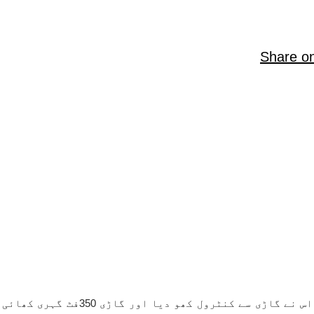
Share o
سرینگر/ریاسی میں لیڈی ٹیچر کی موت 