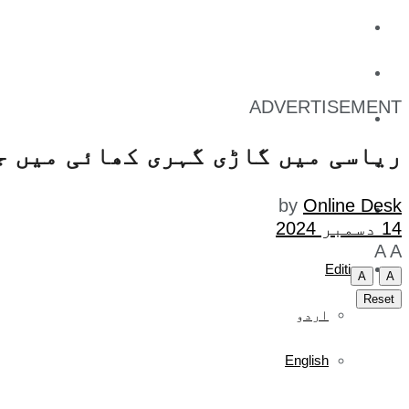
کاروبار
کھیل
ADVERTISEMENT
تفریح
ریاسی میں گاڑی گہری کھائی میں ج
صحت
by
Online Desk
آج کا اخبار
14 دسمبر 2024
A
A
Edition
A
A
Reset
اردو
English