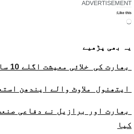
ADVERTISEMENT
Like this:
Loading…
یہ بھی
پڑھیے
بھارت کی خلائی معیشت اگلے 10 سالوں میں 45 بلین ڈالر تک بڑھنے کی توقع ہے۔ جتیندر سنگھ
ایتھنول ملاوٹ والے ایندھن استع
بھارت اور برازیل نے دفاعی صنعت 
کیا