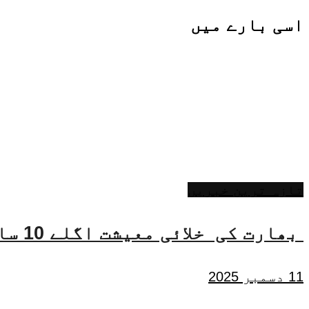
اسی
بارے میں
تازہ ترین خبریں
بھارت کی خلائی معیشت اگلے 10 سالوں میں 45 بلین ڈالر تک بڑھنے کی توقع ہے۔ جتیندر سنگھ
11 دسمبر 2025