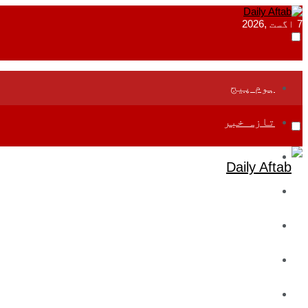
7 اگست ,2026
ہوم پیج
تازہ خبر
جموں و کشمیر
قومی
بین اقوامی
تعلیم
ادارتی