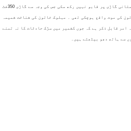
موہرا میں سنیچر وار کو ایک آلٹو گاڑی جس کو ایک لیڈی چلارہی تھی گہری کھائی میں جاگری ۔ذرائع نے بتایا کہ خاتون اُستانی گاڑی پر قابو نہیں رکھ سکی جس کی وجہ سے گاڑی 350فٹ
تون کی موت واقع ہوچکی تھی ۔ مہلوک خاتون کی شناخت شمیمہ
 امر قابل ذکر ہے کہ جوں کشمیر میں سڑک حادثات کا نہ تمنے