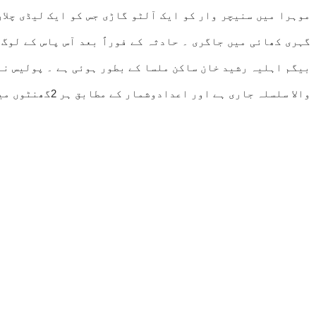
گہری کھائی میں جاگری ۔ حادثہ کے فوراً بعد آس پاس کے لوگ
بیگم اہلیہ رشید خان ساکن ملسا کے بطور ہوئی ہے ۔ پولیس نے
والا سلسلہ جاری ہے اور اعدادوشمار کے مطابق ہر 2گھنٹوں میں ایک حادثہ پیش آتا ہے جبکہ روزانہ متعدد افراد اپنی جانوں سے ہاتھ دھو بیٹھتے ہیں۔