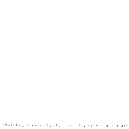
اُس وقت واقع ہوئی جب اس نے گاڑی سے کنٹرول کھو دیا اور گاڑی 350فٹ گہری کھائی میں جاگری ۔ معلوم ہوا ہے کہ ریاسی کے موکھ گلی جاماسلان