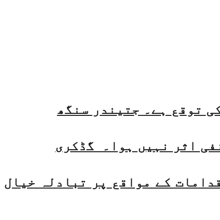
فی اثر نہیں ہوا۔ گڈکری
قدامات کے مواقع پر تبادلہ خیال