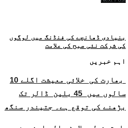
بنیادی ڈھانچے کی فنڈنگ میں لوگوں
کی شرکت نئی صبح کی علامت
اہم خبریں
بھارت کی خلائی معیشت اگلے 10
سالوں میں 45 بلین ڈالر تک
بڑھنے کی توقع ہے۔ جتیندر سنگھ