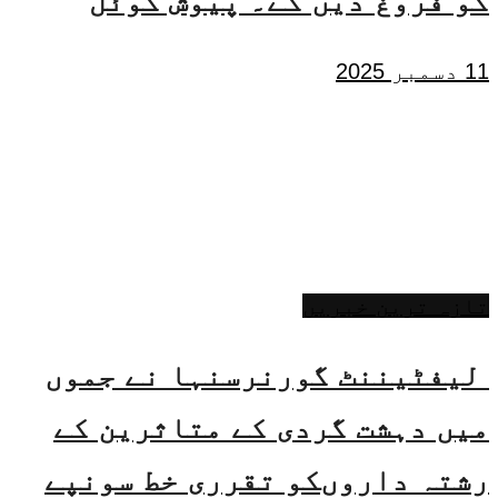
کو فروغ دیں گے۔ پیوش گوئل
11 دسمبر 2025
تازہ ترین خبریں
لیفٹیننٹ گورنرسنہا نے جموں
میں دہشت گردی کے متاثرین کے
رشتہ داروںکو تقرری خط سونپے