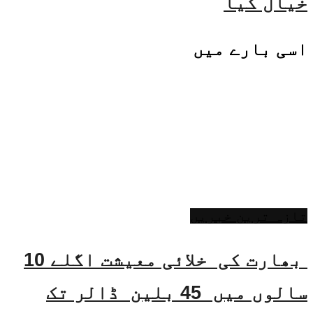
خیال کیا
اسی
بارے میں
تازہ ترین خبریں
بھارت کی خلائی معیشت اگلے 10
سالوں میں 45 بلین ڈالر تک