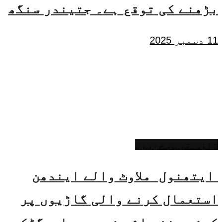
بڑھنے کی توقع ہے۔ جتیندر سنگھ
11 دسمبر 2025
تازہ ترین خبریں
ایتھنول ملاوٹ والے ایندھن
استعمال کرنے والی گاڑیوں پر