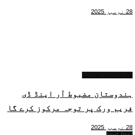
28 نومبر 2025
تازہ ترین خبریں
ہندوستان مضبوط آر اینڈ ڈی
فریم ورک پر توجہ مرکوز کرے گا
28 نومبر 2025
Next Post