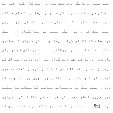
اپنی پہلی باضابطہ بات چیت میں اس امید کا اظہار کیا ہے
۔ مسٹر مودی نے جمعرات کی سہ پہر برطانیہ کے نو منتخب
وزیر اعظم مسٹر سنک سے ٹیلی فون پر بات کی اور انہیں
اپنے ملک کا وزیر اعظم بننے پر مبارکباد اور نیک
خواہشات کا اظہار کیا۔ برطانوی ہائی کمیشن کے مطابق
مسٹر سنک نے کہا کہ وہ برطانیہ اور ہندوستان کے درمیان
تاریخی روابط کے چشم دید گواہ ہیں اور دونوں ممالک کے
درمیان ہمارے تعلقات کو انتہائی قریبی تعلقات میں
تبدیل کرنا چاہتے ہیں۔ عالمی چیلنجوں پر بات چیت کے
دوران مسٹر سنک نے موسمیاتی تبدیلی کے مسئلے سے نمٹنے
میں وزیر اعظم مودی کی قیادت کی ستائش کی۔ دونوں
رہنما¶ں نے سلامتی، دفاعی اور اقتصادی شراکت داری کے