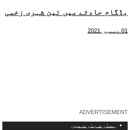
بڈگام حادثے میں تین شہری زخمی
01 دسمبر 2021
ADVERTISEMENT
ہمارے بارے میں