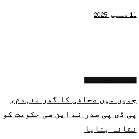
11 دسمبر 2025
تازہ ترین خبریں
جموں میں صحافی کا گھر منہدم،
پی ڈی پی صدر نے این سی حکومت کو
نشانہ بنایا