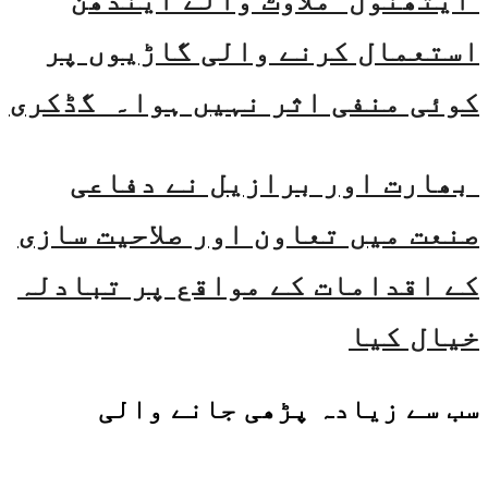
ایتھنول ملاوٹ والے ایندھن
استعمال کرنے والی گاڑیوں پر
کوئی منفی اثر نہیں ہوا۔ گڈکری
بھارت اور برازیل نے دفاعی
صنعت میں تعاون اور صلاحیت سازی
کے اقدامات کے مواقع پر تبادلہ
خیال کیا
سب سے زیادہ پڑھی جانے والی