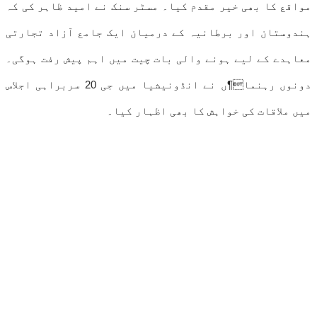
مواقع کا بھی خیر مقدم کیا۔ مسٹر سنک نے امید ظاہر کی کہ
ہندوستان اور برطانیہ کے درمیان ایک جامع آزاد تجارتی
معاہدے کے لیے ہونے والی بات چیت میں اہم پیش رفت ہوگی۔
دونوں رہنما¶ں نے انڈونیشیا میں جی 20 سربراہی اجلاس
میں ملاقات کی خواہش کا بھی اظہار کیا۔