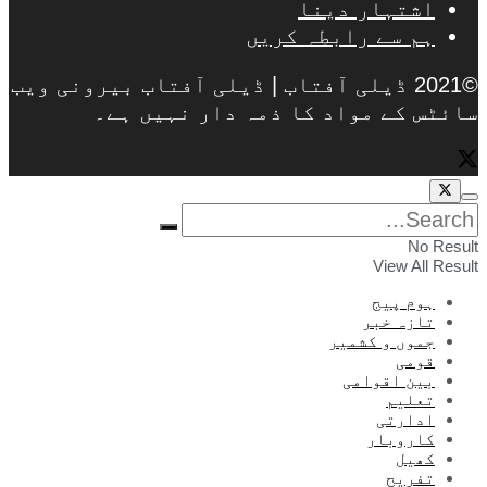
اشتہار دینا
ہم سے رابطہ کریں
©2021 ڈیلی آفتاب | ڈیلی آفتاب بیرونی ویب
سائٹس کے مواد کا ذمہ دار نہیں ہے۔
No Result
View All Result
ہوم پیج
تازہ خبر
جموں و کشمیر
قومی
بین اقوامی
تعلیم
ادارتی
کاروبار
کھیل
تفریح