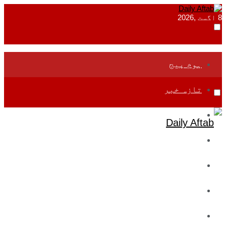
8 اگست ,2026
ہوم پیج
تازہ خبر
جموں و کشمیر
قومی
بین اقوامی
تعلیم
ادارتی