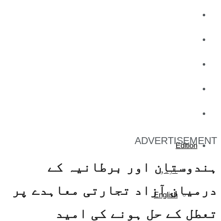
کاروبار
کھیل
تفریح
صحت
آج کا اخبار
ADVERTISEMENT
Edition
ہندوستان اور برطانیہ کے
اردو
درمیان آزاد تجارتی معاہدے پر
English
تعطل کے حل ہونے کی امید