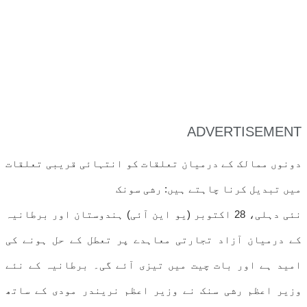
ADVERTISEMENT
دونوں ممالک کے درمیان تعلقات کو انتہائی قریبی تعلقات
میں تبدیل کرنا چاہتے ہیں: رشی سونک
نئی دہلی، 28 اکتوبر (یو این آئی) ہندوستان اور برطانیہ
کے درمیان آزاد تجارتی معاہدے پر تعطل کے حل ہونے کی
امید ہے اور بات چیت میں تیزی آئے گی۔ برطانیہ کے نئے
وزیر اعظم رشی سنک نے وزیر اعظم نریندر مودی کے ساتھ