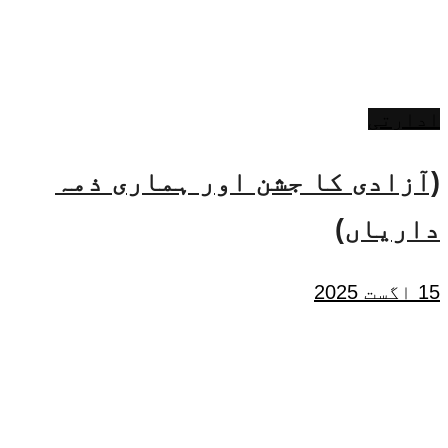
ادارتی
(آزادی کا جشن اور ہماری ذمہ
داریاں)
15 اگست 2025