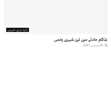
تازہ ترین خبریں
بڈگام حادثے میں تین شہری زخمی
01 دسمبر 2021