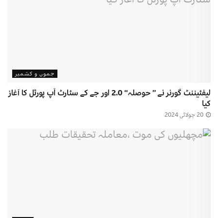
جموں و کشمیر
لیفٹیننٹ گورنر نے ” حوصلہ“ 2.0 اور جے کے سٹارٹ اَپ پورٹل کا آغاز
کیا
20 جولائی 2024