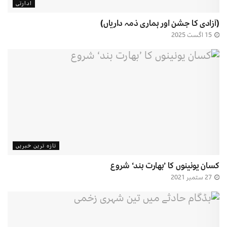
ادارتی
(آزادی کا جشن اور ہماری ذمہ داریاں)
15 اگست 2025
تازہ ترین خبریں
کسان یونینوں کا ’بھارت بند‘ شروع
27 ستمبر 2021