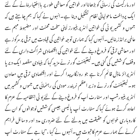
اور مارکیٹ کی رَسائی کو بڑھانااور خواتین کو معاشی طور پر بااِختیار بنانے کے لئے
ایک پرداخت ماحولیاتی نظام تشکیل دینا ہے۔انہوں نے کہا کہ ہم چاہتے ہیں کہ
جموں و کشمیر یو ٹی کی خواتین اَنٹرپرینیورز اَپنی سخت محنت اور مضبوط مہم سے
عالمی برانڈز بنائیں۔اُنہوں کہا کہ ہماری توجہ خواتین کی قیادت میں ترقی پر مرکوز ہے
اور معاشی ترقی کو فروغ دینے کے لئے خواتین کی اِقتصادی شراکت داری کے لئے
وقف کوششیں کی گئی ہیں۔لیفٹیننٹ گورنر نے مزید کہا کہ بنیادی مقصد ایک دیرپا
اَنٹرپرائز ماڈل قائم کرنا ہے جو روزگار پیدا کرنے اور اِقتصادی ترقی میں معاون
ہو۔لیفٹیننٹ گورنر نے وزیر اعظم نریندر مودی کی رہنمائی میں جموں و کشمیر میں
اَنٹرپرینیورشپ اور سٹارٹ اَپ کو فروغ دینے کے لئے یو ٹی اِنتظامیہ کے عزم کا
اعادہ کرتے ہوئے کہا کہ سٹارٹ اَپ پالیسی جیسی کوششیں نوجوانوں کو ان کے
کاروباری خوابوں کو حقیقت میں بدلنے کے لئے ضروری مدد اور وسائل فراہم
کرنے کے ہمارے عزم کا ثبوت ہیں۔اُنہوں نے کہا ،”نیا جے کے سٹارٹ اَپ