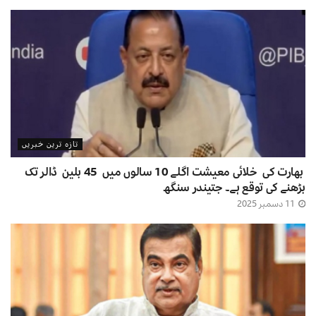
تازہ ترین خبریں
بھارت کی خلائی معیشت اگلے 10 سالوں میں 45 بلین ڈالر تک
بڑھنے کی توقع ہے۔ جتیندر سنگھ
11 دسمبر 2025