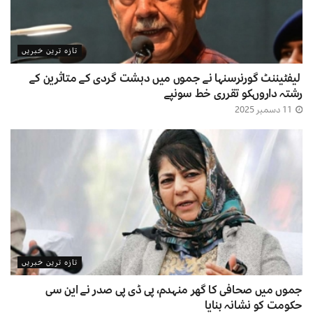
تازہ ترین خبریں
لیفٹیننٹ گورنرسنہا نے جموں میں دہشت گردی کے متاثرین کے
رشتہ داروںکو تقرری خط سونپے
11 دسمبر 2025
تازہ ترین خبریں
جموں میں صحافی کا گھر منہدم، پی ڈی پی صدر نے این سی
حکومت کو نشانہ بنایا