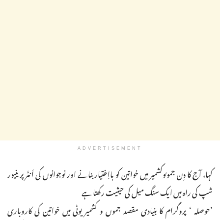
ADVERTISEMENT
کہا، آج کا دِن جموںوکشمیر میں خواتین کو بااِختیار بنانے اور نوجوانوں کی اَنٹرپرینیور
شپ کی راہ میں ایک سنگ میل کی حیثیت رکھتا ہے
’حوصلہ ‘ پروگرام کا بنیادی مقصد جموں و کشمیر یوٹی میں خواتین کی کاروباری