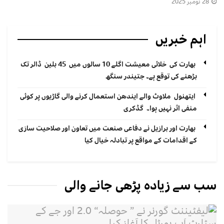
28 نومبر 2025
اہم خبریں
بھارت کی خلائی معیشت اگلے 10 سالوں میں 45 بلین ڈالر تک
بڑھنے کی توقع ہے۔ جتیندر سنگھ
ایتھنول ملاوٹ والے ایندھن استعمال کرنے والی گاڑیوں پر کوئی
منفی اثر نہیں ہوا۔ گڈکری
بھارت اور برازیل نے دفاعی صنعت میں تعاون اور صلاحیت سازی
کے اقدامات کے مواقع پر تبادلہ خیال کیا
سب سے زیادہ پڑھی جانے والی