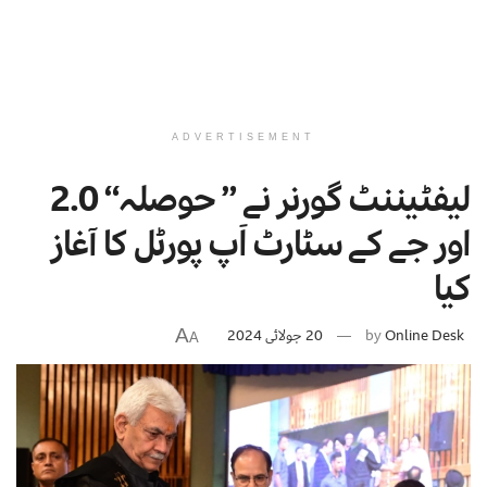
ADVERTISEMENT
لیفٹیننٹ گورنر نے ” حوصلہ“ 2.0
اور جے کے سٹارٹ اَپ پورٹل کا آغاز
کیا
A
Online Desk
by
20 جولائی 2024
A