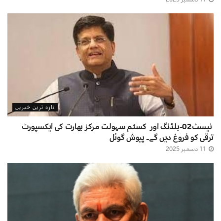
تازہ ترین خبریں
نیسٹ02-بلڈنگ اور کسٹم سہولت مرکز بھارت کی ایکسپورٹ
ترقی کو فروغ دیں گے۔ پیوش گوئل
11 دسمبر 2025