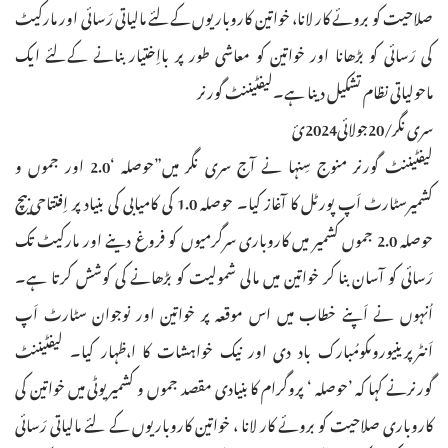
صلاحیت کو بروئے کار لانا، خواتین کاروباریوں کےلئے مالیاتی رَسائی اور مارکیٹ
کی رَسائی کو بڑھانا اور خواتین کو معاشی طور پر بااِختیار بنانے کےلئے ایک
ماحولیاتی نظام تشکیل دینا ہے۔لیفٹیننٹ گورنر
سری نگر/20جولائی2024ئ
لیفٹیننٹ گورنر منوج سِنہا نے آج سری نگر میں”حوصلہ ‘2.0 اور جموں و
کشمیرسٹارٹ اَپ پورٹل کا آغاز کیا۔ حوصلہ 1.0 کی کامیابی کی بنیاد پر اِفتتاحی بیچ
حوصلہ 2.0 جموں کشمیر میں کاروباری سرگرمیوں کو فروغ دینے اور مارکیٹ تک
رَسائی کو آسان بنا کر خواتین میں مالی شمولیت کو بڑھانے کی کوشش کرتا ہے۔
اُنہوں نے اَپنے خطاب میں اس موقعہ پر خواتین اور نوجوان سٹارٹ اَپ
اَنٹرپرینیوروںکومُبارک باد دی اور نیک خواہشات کا ا،ظہار کیا۔ لیفٹیننٹ
گورنرنے کہا کہ ’حوصلہ ‘ پروگرام کا بنیادی مقصد جموں و کشمیریوٹی میں خواتین کی
کاروباری صلاحیت کو بروئے کار لانا ، خواتین کاروباریوں کے لئے مالیاتی رَسائی