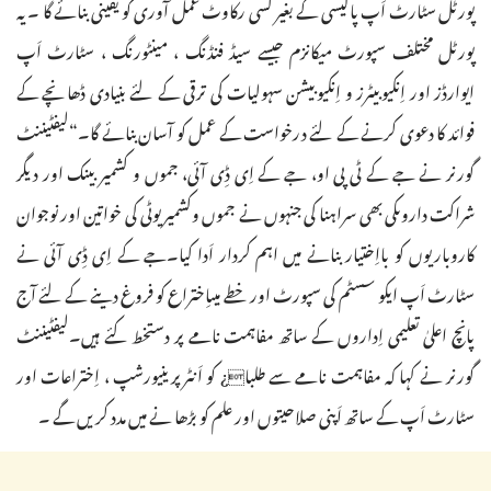
پورٹل سٹارٹ اَپ پالیسی کے بغیر کسی رکاوٹ عمل آوری کو یقینی بنائے گا ۔ یہ
پورٹل مختلف سپورٹ میکانزم جیسے سیڈ فنڈنگ ، مینٹورنگ ، سٹارٹ اَپ
ایوارڈز اور اِنکیوبیٹرز و اِنکیوبیشن سہولیات کی ترقی کے لئے بنیادی ڈھانچے کے
فوائد کا دعوی کرنے کے لئے درخواست کے عمل کو آسان بنائے گا۔“لیفٹیننٹ
گورنر نے جے کے ٹی پی او، جے کے اِی ڈِی آئی، جموں و کشمیر بینک اور دیگر
شراکت داروںکی بھی سراہنا کی جنہوں نے جموں وکشمیر یوٹی کی خواتین اور نوجوان
کاروباریوں کو بااِختیار بنانے میں اہم کردار اَدا کیا۔جے کے اِی ڈِی آئی نے
سٹارٹ اَپ ایکو سسٹم کی سپورٹ اور خطے میںاِختراع کو فروغ دینے کے لئے آج
پانچ اعلیٰ تعلیمی اِداروں کے ساتھ مفاہمت نامے پر دستخط کئے ہیں۔لیفٹیننٹ
گورنر نے کہا کہ مفاہمت نامے سے طلبا¿ کو اَنٹرپرینیورشپ ، اِختراعات اور
سٹارٹ اَپ کے ساتھ اَپنی صلاحیتوں اور علم کو بڑھا نے میں مدد کریں گے ۔