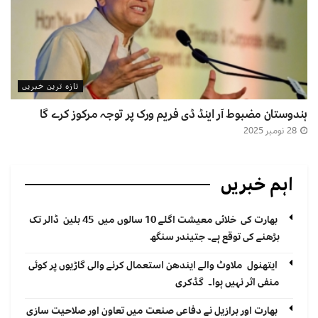
تازہ ترین خبریں
ہندوستان مضبوط آر اینڈ ڈی فریم ورک پر توجہ مرکوز کرے گا
28 نومبر 2025
اہم خبریں
بھارت کی خلائی معیشت اگلے 10 سالوں میں 45 بلین ڈالر تک
بڑھنے کی توقع ہے۔ جتیندر سنگھ
ایتھنول ملاوٹ والے ایندھن استعمال کرنے والی گاڑیوں پر کوئی
منفی اثر نہیں ہوا۔ گڈکری
بھارت اور برازیل نے دفاعی صنعت میں تعاون اور صلاحیت سازی