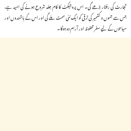
تجارت کی رفتار بڑھے گی۔ اس پروجیکٹ کا کام جلد شروع ہونے کی امید ہے،
جس سے جموں و کشمیر کی ترقی کو ایک نئی سمت ملے گی اور اس کے باشندوں اور
سیاحوں کے لیے سفر محفوظ اور آرام دہ ہوگا۔