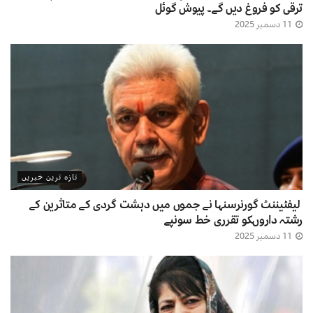
ترقی کو فروغ دیں گے۔ پیوش گوئل
11 دسمبر 2025
تازہ ترین خبریں
لیفٹیننٹ گورنرسنہا نے جموں میں دہشت گردی کے متاثرین کے
رشتہ داروںکو تقرری خط سونپے
11 دسمبر 2025