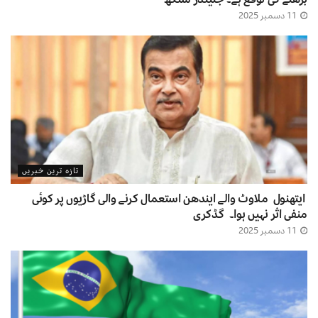
11 دسمبر 2025
تازہ ترین خبریں
ایتھنول ملاوٹ والے ایندھن استعمال کرنے والی گاڑیوں پر کوئی
منفی اثر نہیں ہوا۔ گڈکری
11 دسمبر 2025