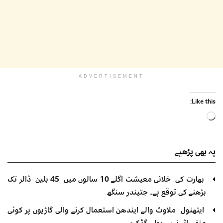
ADVERTISEMENT
Like this:
Loading…
یہ بھی
پڑھیے
بھارت کی خلائی معیشت اگلے 10 سالوں میں 45 بلین ڈالر تک
بڑھنے کی توقع ہے۔ جتیندر سنگھ
ایتھنول ملاوٹ والے ایندھن استعمال کرنے والی گاڑیوں پر کوئی
منفی اثر نہیں ہوا۔ گڈکری