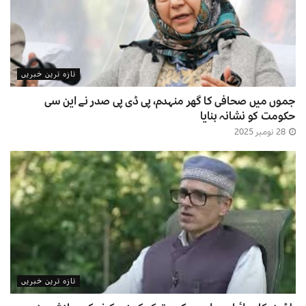
تازہ ترین خبریں
جموں میں صحافی کا گھر منہدم، پی ڈی پی صدر نے این سی
حکومت کو نشانہ بنایا
28 نومبر 2025
تازہ ترین خبریں