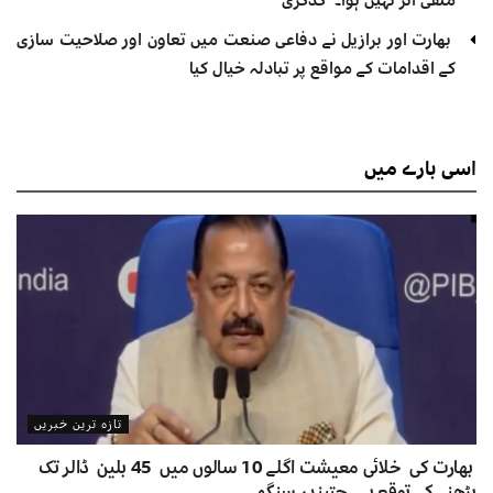
بھارت اور برازیل نے دفاعی صنعت میں تعاون اور صلاحیت سازی
کے اقدامات کے مواقع پر تبادلہ خیال کیا
اسی
بارے میں
تازہ ترین خبریں
بھارت کی خلائی معیشت اگلے 10 سالوں میں 45 بلین ڈالر تک
بڑھنے کی توقع ہے۔ جتیندر سنگھ