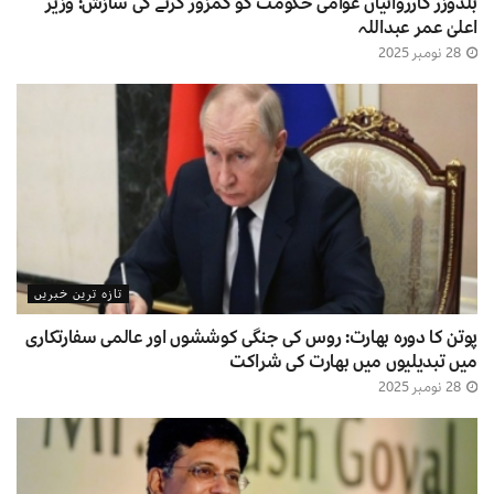
بلڈوزر کارروائیاں عوامی حکومت کو کمزور کرنے کی سازش: وزیر
اعلیٰ عمر عبداللہ
28 نومبر 2025
تازہ ترین خبریں
پوتن کا دورہ بھارت: روس کی جنگی کوششوں اور عالمی سفارتکاری
میں تبدیلیوں میں بھارت کی شراکت
28 نومبر 2025