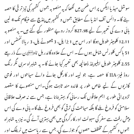
سوشل میڈیا ایکس پر اس ضمن میں لکھا کہ یہ منصوبہ جموں کشمیر کی تیز تر قی کا حصہ
بنے گا۔ وائس آف انڈیا کے مطابق جموں و کشمیر میں پنڈچ سے منیگام تک 4 لین
ہائی وے کی تعمیر کے لیے 827.98 کروڑ روپے منظور کیے گئے ہیں۔ یہ منصوبہ
12.11 کلومیٹر طویل ہوگا اور اس میں 1 بڑا پل، 3 چھوٹے پل، 3 ریالائنمنٹس اور
51 باکس کلورٹس شامل ہوں گے۔ اس کے علاوہ گاندربل ٹاو¿ن کے ذریعے
2.55 کلومیٹر طویل ایلیویٹڈ ڈھانچہ بھی تعمیر کیا جائے گا۔ یہ شاہراہ سری نگر رنگ
روڈ فیز-IIA کا حصہ ہے، جو لیہہ اور کارگل جانے والے سیاحوں اور فوجی
گاڑیوں کے لیے خاص طور پر فائدہ مند ثابت ہوگی۔اس منصوبے کا مقصد
تزویراتی طور پر اہم علاقوں تک رسائی کو بہتر بنانا ہے، جس سے نہ صرف علاقائی
سلامتی کو فروغ ملے گا بلکہ سیاحت کی ترقی کو بھی فروغ ملے گا۔ ہائی وے کی اس
پیش رفت سے سفر کی سہولت اور کارکردگی میں بھی بہتری آئے گی۔ نیز، یہ شاہراہ
جموں و کشمیر کے مختلف حصوں کو جوڑے گی، جس سے ریاست میں ٹریفک اور