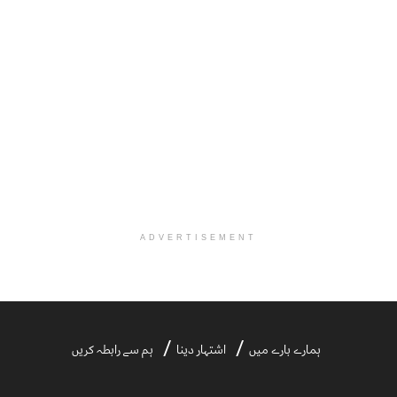
ADVERTISEMENT
ہمارے بارے میں
اشتہار دینا
ہم سے رابطہ کریں