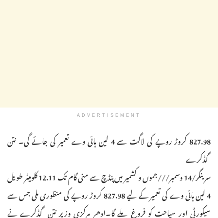
ADVERTISEMENT
827.98 کروڑ روپے کی لاگت سے 4 لین ہائی وے تعمیر کی جائے گی۔ نتن
گڈکرے
سرینگر/14 دسمبر///جموں و کشمیر میں پنڈچ سے منی گام تک 12.11 کلومیٹر طویل
4 لین ہائی وے کی تعمیر کے لیے 827.98 کروڑ روپے کی منظوری ملی جس سے
سیکورٹی اور سیاحت کو فروغ ملے گا۔ادھر مرکزی وزیر نتن گڈکرے نے